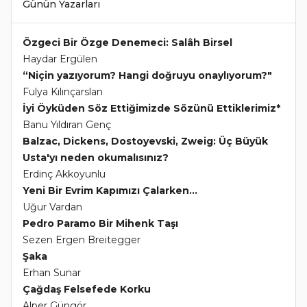
Günün Yazarları
Özgeci Bir Özge Denemeci: Salâh Birsel
Haydar Ergülen
“Niçin yazıyorum? Hangi doğruyu onaylıyorum?"
Fulya Kılınçarslan
İyi Öyküden Söz Ettiğimizde Sözünü Ettiklerimiz*
Banu Yıldıran Genç
Balzac, Dickens, Dostoyevski, Zweig: Üç Büyük
Usta'yı neden okumalısınız?
Erdinç Akkoyunlu
Yeni Bir Evrim Kapımızı Çalarken...
Uğur Vardan
Pedro Paramo Bir Mihenk Taşı
Sezen Ergen Breitegger
Şaka
Erhan Sunar
Çağdaş Felsefede Korku
Alper Güngör