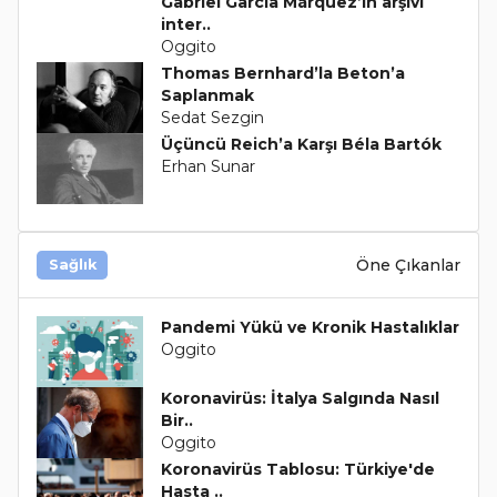
Gabriel García Márquez’in arşivi
inter..
Oggito
Thomas Bernhard’la Beton’a
Saplanmak
Sedat Sezgin
Üçüncü Reich’a Karşı Béla Bartók
Erhan Sunar
Öne Çıkanlar
Sağlık
Pandemi Yükü ve Kronik Hastalıklar
Oggito
Koronavirüs: İtalya Salgında Nasıl
Bir..
Oggito
Koronavirüs Tablosu: Türkiye'de
Hasta ..