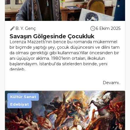
B. Y. Genç
6 Ekim 2025
Savaşın Gölgesinde Çocukluk
Lorenza Mazzetti’nin bence bu romanda mükemmel
bir biçimde yaptığı şey, çocuk düşüncesini ve dilini tam
da olması gerektiği gibi kullanması.Yıllar öncesinden bir
anı üşüşüyor aklıma. 1980’lerin ortaları, ilkokulun
başlarındayım. İstanbul’da sitelerden birinde, yeni
denileb..
Devamı..
Kültür Sanat
Edebiyat