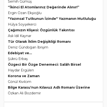
Semih Gümüş
“İkinci El Atomlarınız Değerinde Alınır!”
Ergin Ozan Ekşioğlu
"Yazınsal Tutkunun İzinde" Yazmanın Mutluluğu
Hülya Soyşekerci
Çağımızın Klişesi: Özgünlük Takıntısı
Aslı İdil Kaynar
Tür Olarak İklim Değişikliği Romanı
Deniz Gündoğan İbrişim
Edebiyat ve...
Şükrü Erbaş
Özgeci Bir Özge Denemeci: Salâh Birsel
Haydar Ergülen
Korona ve Zaman
Gönül Kıvılcım
Bilge Karasu’nun Kılavuz Adlı Romanı Üzerine
Özkan Ali Bozdemir