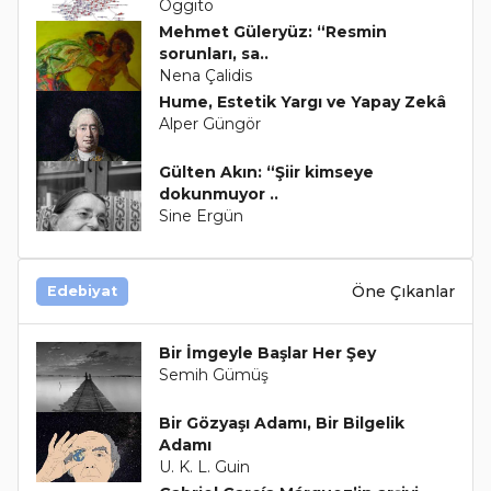
Oggito
Mehmet Güleryüz: “Resmin
sorunları, sa..
Nena Çalidis
Hume, Estetik Yargı ve Yapay Zekâ
Alper Güngör
Gülten Akın: “Şiir kimseye
dokunmuyor ..
Sine Ergün
Öne Çıkanlar
Edebiyat
Bir İmgeyle Başlar Her Şey
Semih Gümüş
Bir Gözyaşı Adamı, Bir Bilgelik
Adamı
U. K. L. Guin