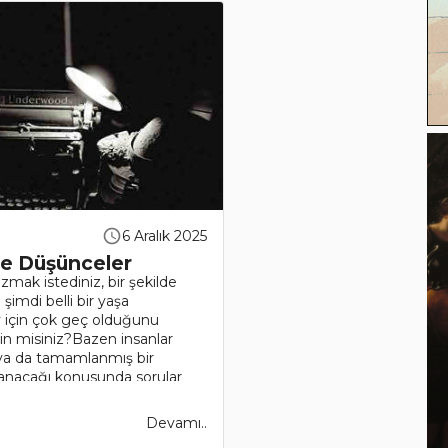
6 Aralık 2025
e Düşünceler
mak istediniz, bir şekilde
imdi belli bir yaşa
y için çok geç olduğunu
n misiniz?Bazen insanlar
 ya da tamamlanmış bir
lanacağı konusunda sorular
Devamı..