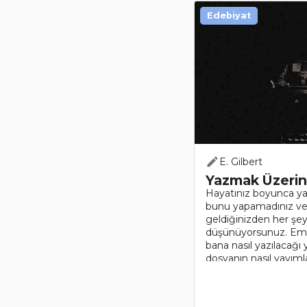
Edebiyat
E. Gilbert
Yazmak Üzerin
Hayatınız boyunca yaz
bunu yapamadınız ve ş
geldiğinizden her şe
düşünüyorsunuz. Emi
bana nasıl yazılacağı
dosyanın nasıl yayım
soruyor..