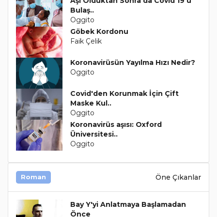
Aşı Olduktan Sonra da Covid 19'u
Bulaş..
Oggito
Göbek Kordonu
Faik Çelik
Koronavirüsün Yayılma Hızı Nedir?
Oggito
Covid'den Korunmak İçin Çift
Maske Kul..
Oggito
Koronavirüs aşısı: Oxford
Üniversitesi..
Oggito
Öne Çıkanlar
Roman
Bay Y'yi Anlatmaya Başlamadan
Önce