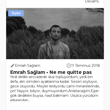
Devamı..
Öykü
Emrah Sağlam
11 Temmuz 2018
Emrah Sağlam • Ne me quitte pas
Yedi delikli seccadede dua topluyordum, yedi bin
defa, alın izimden ayaklarıma kadar. Sezen söylüyor,
gece oluyordu. Meyler kırılıyordu cami minarelerinde,
çın! Yaşıyor, biliyor, duymuyordum.Anlatacağım.Eğer
gök dedikleri buysa, nasıl bakmam. Usulca yürüdüm
arkasından,..