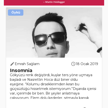
Öykü
Emrah Sağlam
18 Ocak 2019
Insomnia
Gökyüzü renk değiştirdi, kuşlar ters yöne uçmaya
başladı ve Nasrettin Hoca düz biner oldu
eşeğine. “Kolumu dirseklerimden kıran bu
güçsüzlüğü hissetmek istemiyorum.”Dışarıda içerisi
var, içerimde bir ben. Bir şeyler anlatmaya
çalışıyorum. Elem dolu kederler, sıtmayla karışık
titremeler, âşık..