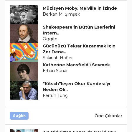
Müzisyen Moby, Melville’in İzinde
Berkan M. Şimşek
Shakespeare'in Bütün Eserlerini
İntern..
Oggito
Gücünüzü Tekrar Kazanmak İçin
Zor Dene..
Sakinah Hofler
Katherine Mansfield’i Sevmek
Erhan Sunar
"Kitsch"leşen Okur Kundera'yı
Neden Ok..
Ferruh Tunç
Öne Çıkanlar
Sağlık