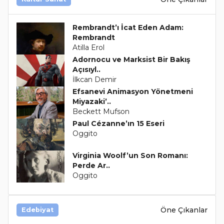
Rembrandt’ı İcat Eden Adam:
Rembrandt
Atilla Erol
Adornocu ve Marksist Bir Bakış
Açısıyl..
İlkcan Demir
Efsanevi Animasyon Yönetmeni
Miyazaki’..
Beckett Mufson
Paul Cézanne’ın 15 Eseri
Oggito
Virginia Woolf’un Son Romanı:
Perde Ar..
Oggito
Öne Çıkanlar
Edebiyat