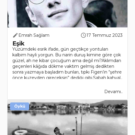
Emrah Sağlam
17 Temmuz 2023
Eşik
Yüzümdeki esrik ifade, gün geçtikçe yontulan
kalbim hayli yorgun. Bu narin duruş kimine göre çok
güzel, ah ne kibar çocuğum ama değil mi?Aklımdan
geçenleri kâğıda dökme vaktim gelmiş dedikten
sonra yazmaya başladım bunları, tıpkı Figen’in “şehre
önce kuzeyden gireceksin” dediği gibi.Sabah kahval..
Devamı..
Öykü