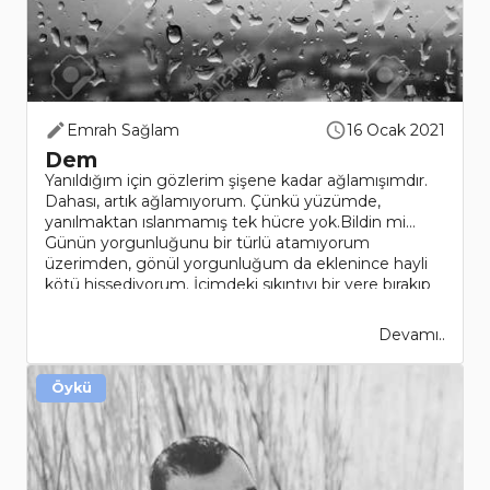
Emrah Sağlam
16 Ocak 2021
Dem
Yanıldığım için gözlerim şişene kadar ağlamışımdır.
Dahası, artık ağlamıyorum. Çünkü yüzümde,
yanılmaktan ıslanmamış tek hücre yok.Bildin mi…
Günün yorgunluğunu bir türlü atamıyorum
üzerimden, gönül yorgunluğum da eklenince hayli
kötü hissediyorum. İçimdeki sıkıntıyı bir yere bırakıp
taş değirmend..
Devamı..
Öykü