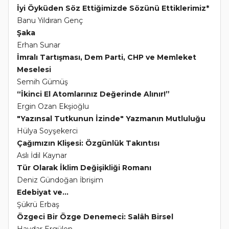
İyi Öyküden Söz Ettiğimizde Sözünü Ettiklerimiz*
Banu Yıldıran Genç
Şaka
Erhan Sunar
İmralı Tartışması, Dem Parti, CHP ve Memleket
Meselesi
Semih Gümüş
“İkinci El Atomlarınız Değerinde Alınır!”
Ergin Ozan Ekşioğlu
"Yazınsal Tutkunun İzinde" Yazmanın Mutluluğu
Hülya Soyşekerci
Çağımızın Klişesi: Özgünlük Takıntısı
Aslı İdil Kaynar
Tür Olarak İklim Değişikliği Romanı
Deniz Gündoğan İbrişim
Edebiyat ve...
Şükrü Erbaş
Özgeci Bir Özge Denemeci: Salâh Birsel