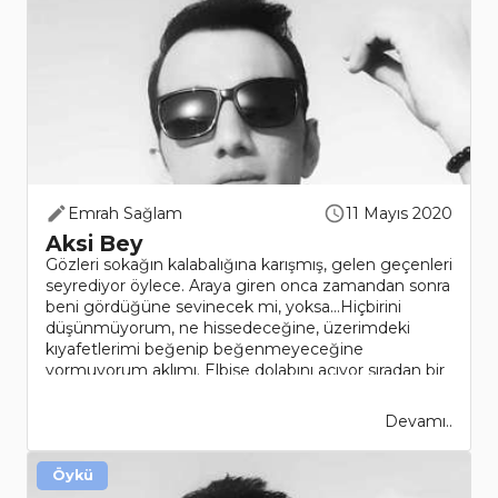
Emrah Sağlam
11 Mayıs 2020
Aksi Bey
Gözleri sokağın kalabalığına karışmış, gelen geçenleri
seyrediyor öylece. Araya giren onca zamandan sonra
beni gördüğüne sevinecek mi, yoksa…Hiçbirini
düşünmüyorum, ne hissedeceğine, üzerimdeki
kıyafetlerimi beğenip beğenmeyeceğine
yormuyorum aklımı. Elbise dolabını açıyor sıradan bir
kot pa..
Devamı..
Öykü