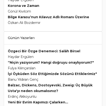
Haydar Ergülen
Korona ve Zaman
Gönül Kıvılcım
Bilge Karasu’nun Kılavuz Adlı Romanı Üzerine
Özkan Ali Bozdemir
Günün Yazarları
Özgeci Bir Özge Denemeci: Salâh Birsel
Haydar Ergülen
“Niçin yazıyorum? Hangi doğruyu onaylıyorum?"
Fulya Kılınçarslan
İyi Öyküden Söz Ettiğimizde Sözünü Ettiklerimiz*
Banu Yıldıran Genç
Balzac, Dickens, Dostoyevski, Zweig: Üç Büyük
Usta'yı neden okumalısınız?
Erdinç Akkoyunlu
Yeni Bir Evrim Kapımızı Çalarken...