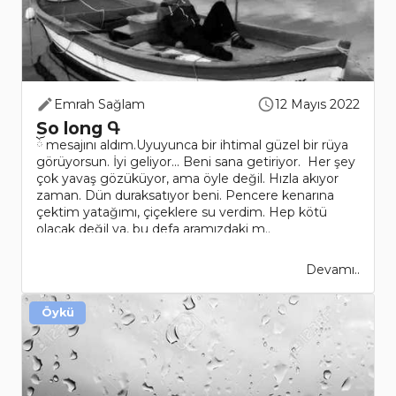
Emrah Sağlam
12 Mayıs 2022
So long Գ
ོ mesajını aldım.Uyuyunca bir ihtimal güzel bir rüya
görüyorsun. İyi geliyor... Beni sana getiriyor. Her şey
çok yavaş gözüküyor, ama öyle değil. Hızla akıyor
zaman. Dün duraksatıyor beni. Pencere kenarına
çektim yatağımı, çiçeklere su verdim. Hep kötü
olacak değil ya, bu defa aramızdaki m..
Devamı..
Öykü