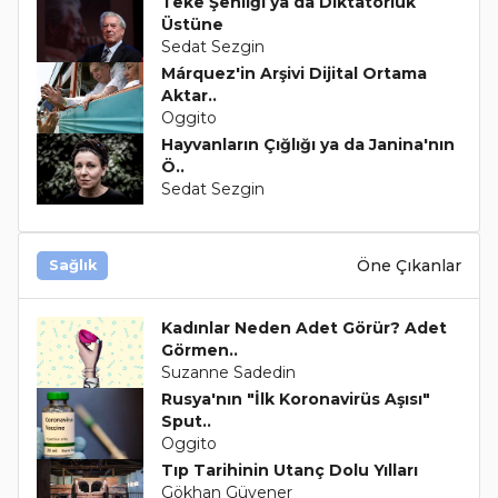
Teke Şenliği ya da Diktatörlük
Üstüne
Sedat Sezgin
Márquez'in Arşivi Dijital Ortama
Aktar..
Oggito
Hayvanların Çığlığı ya da Janina'nın
Ö..
Sedat Sezgin
Öne Çıkanlar
Sağlık
Kadınlar Neden Adet Görür? Adet
Görmen..
Suzanne Sadedin
Rusya'nın "İlk Koronavirüs Aşısı"
Sput..
Oggito
Tıp Tarihinin Utanç Dolu Yılları
Gökhan Güvener