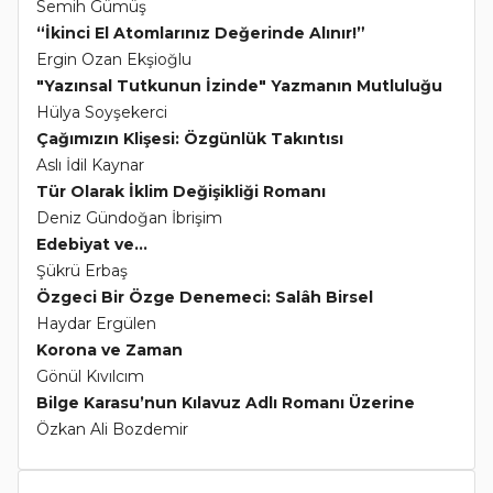
Semih Gümüş
“İkinci El Atomlarınız Değerinde Alınır!”
Ergin Ozan Ekşioğlu
"Yazınsal Tutkunun İzinde" Yazmanın Mutluluğu
Hülya Soyşekerci
Çağımızın Klişesi: Özgünlük Takıntısı
Aslı İdil Kaynar
Tür Olarak İklim Değişikliği Romanı
Deniz Gündoğan İbrişim
Edebiyat ve...
Şükrü Erbaş
Özgeci Bir Özge Denemeci: Salâh Birsel
Haydar Ergülen
Korona ve Zaman
Gönül Kıvılcım
Bilge Karasu’nun Kılavuz Adlı Romanı Üzerine
Özkan Ali Bozdemir