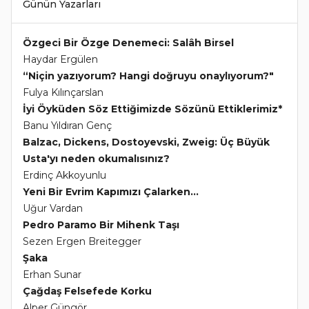
Günün Yazarları
Özgeci Bir Özge Denemeci: Salâh Birsel
Haydar Ergülen
“Niçin yazıyorum? Hangi doğruyu onaylıyorum?"
Fulya Kılınçarslan
İyi Öyküden Söz Ettiğimizde Sözünü Ettiklerimiz*
Banu Yıldıran Genç
Balzac, Dickens, Dostoyevski, Zweig: Üç Büyük
Usta'yı neden okumalısınız?
Erdinç Akkoyunlu
Yeni Bir Evrim Kapımızı Çalarken...
Uğur Vardan
Pedro Paramo Bir Mihenk Taşı
Sezen Ergen Breitegger
Şaka
Erhan Sunar
Çağdaş Felsefede Korku
Alper Güngör