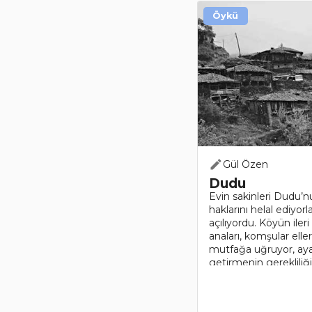
Öykü
Gül Özen
Dudu
Evin sakinleri Dudu’
haklarını helal ediyo
açılıyordu. Köyün ileri
anaları, komşular ell
mutfağa uğruyor, ay
getirmenin gerekliliğ
odada döşekte yat..