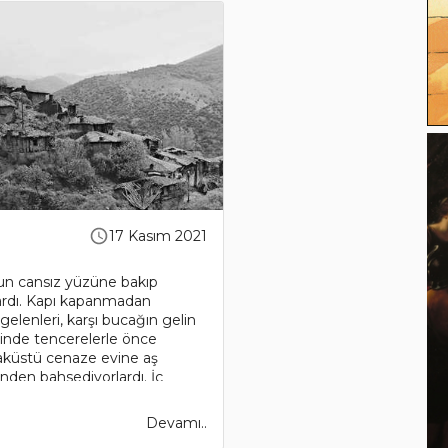
17 Kasım 2021
nun cansız yüzüne bakıp
rlardı. Kapı kapanmadan
 gelenleri, karşı bucağın gelin
erinde tencerelerle önce
aküstü cenaze evine aş
inden bahsediyorlardı. İç
Devamı..