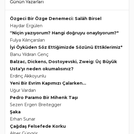
Günün Yazarları
Özgeci Bir Özge Denemeci: Salâh Birsel
Haydar Ergülen
“Niçin yazıyorum? Hangi doğruyu onaylıyorum?"
Fulya Kılınçarslan
İyi Öyküden Söz Ettiğimizde Sözünü Ettiklerimiz*
Banu Yıldıran Genç
Balzac, Dickens, Dostoyevski, Zweig: Üç Büyük
Usta'yı neden okumalısınız?
Erdinç Akkoyunlu
Yeni Bir Evrim Kapımızı Çalarken...
Uğur Vardan
Pedro Paramo Bir Mihenk Taşı
Sezen Ergen Breitegger
Şaka
Erhan Sunar
Çağdaş Felsefede Korku
Alper Güngör