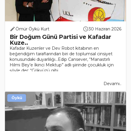
Ömür Öykü Kurt
30 Haziran 2026
Bir Doğum Günü Partisi ve Kafadar
Kuze..
Kafadar Kuzenler ve Dev Robot kitabının en
beğendiğim taraflarından biri de toplumsal cinsiyet
konusundaki duyarlılığı...Edip Cansever, “Manastırlı
Hilmi Bey’e İkinci Mektup” adlı şiirinde çocukluk için
şöyle der: “Gökyüzü gibi..
Devamı..
Öykü