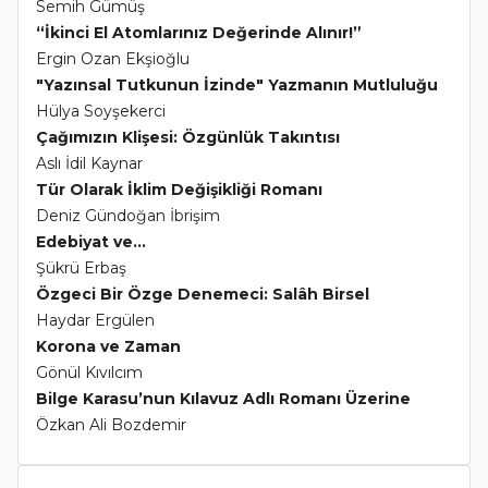
Semih Gümüş
“İkinci El Atomlarınız Değerinde Alınır!”
Ergin Ozan Ekşioğlu
"Yazınsal Tutkunun İzinde" Yazmanın Mutluluğu
Hülya Soyşekerci
Çağımızın Klişesi: Özgünlük Takıntısı
Aslı İdil Kaynar
Tür Olarak İklim Değişikliği Romanı
Deniz Gündoğan İbrişim
Edebiyat ve...
Şükrü Erbaş
Özgeci Bir Özge Denemeci: Salâh Birsel
Haydar Ergülen
Korona ve Zaman
Gönül Kıvılcım
Bilge Karasu’nun Kılavuz Adlı Romanı Üzerine
Özkan Ali Bozdemir