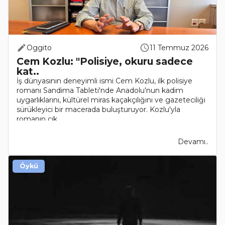
Oggito
11 Temmuz 2026
Cem Kozlu: "Polisiye, okuru sadece
kat..
İş dünyasının deneyimli ismi Cem Kozlu, ilk polisiye
romanı Sandima Tableti'nde Anadolu'nun kadim
uygarlıklarını, kültürel miras kaçakçılığını ve gazeteciliği
sürükleyici bir macerada buluşturuyor. Kozlu'yla
romanın çık..
Devamı..
Öykü