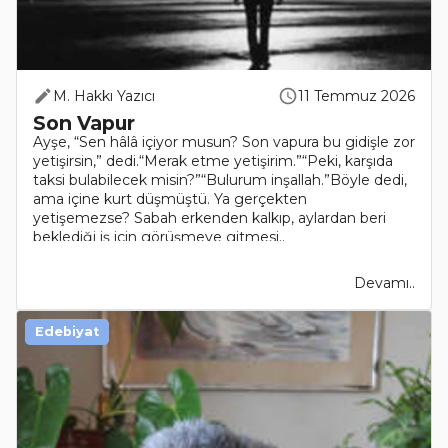
M. Hakkı Yazıcı
11 Temmuz 2026
Son Vapur
Ayşe, “Sen hâlâ içiyor musun? Son vapura bu gidişle zor
yetişirsin,” dedi.“Merak etme yetişirim.”“Peki, karşıda
taksi bulabilecek misin?”“Bulurum inşallah.”Böyle dedi,
ama içine kurt düşmüştü. Ya gerçekten
yetişemezse? Sabah erkenden kalkıp, aylardan beri
beklediği iş için görüşmeye gitmesi..
Devamı..
Edebiyat