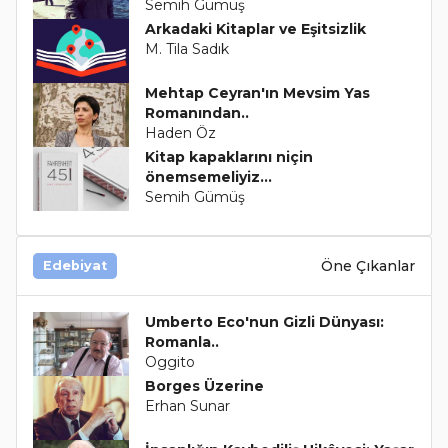
Semih Gümüş
Arkadaki Kitaplar ve Eşitsizlik
M. Tila Sadık
Mehtap Ceyran'ın Mevsim Yas
Romanından..
Haden Öz
Kitap kapaklarını niçin
önemsemeliyiz…
Semih Gümüş
Öne Çıkanlar
Edebiyat
Umberto Eco'nun Gizli Dünyası:
Romanla..
Oggito
Borges Üzerine
Erhan Sunar