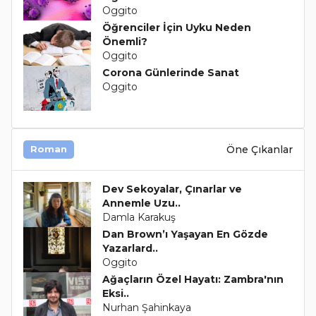
Oggito
Öğrenciler İçin Uyku Neden
Önemli?
Oggito
Corona Günlerinde Sanat
Oggito
Öne Çıkanlar
Roman
Dev Sekoyalar, Çınarlar ve
Annemle Uzu..
Damla Karakuş
Dan Brown’ı Yaşayan En Gözde
Yazarlard..
Oggito
Ağaçların Özel Hayatı: Zambra'nın
Eksi..
Nurhan Şahinkaya