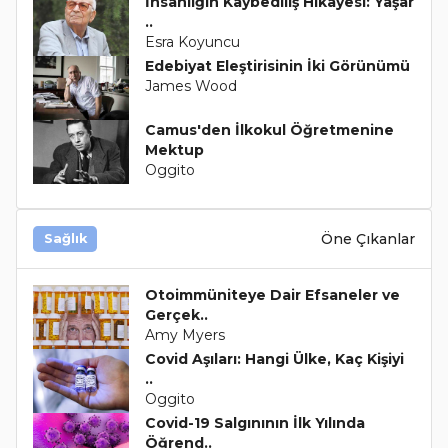
İnsanlığın Kaybediliş Hikâyesi: Yaşar
..
Esra Koyuncu
Edebiyat Eleştirisinin İki Görünümü
James Wood
Camus'den İlkokul Öğretmenine
Mektup
Oggito
Öne Çıkanlar
Sağlık
Otoimmüniteye Dair Efsaneler ve
Gerçek..
Amy Myers
Covid Aşıları: Hangi Ülke, Kaç Kişiyi
..
Oggito
Covid-19 Salgınının İlk Yılında
Öğrend..