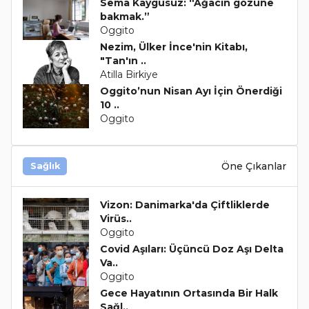
Sema Kaygusuz: “Ağacın gözüne
bakmak.”
Oggito
Nezim, Ülker İnce'nin Kitabı,
"Tan'ın ..
Atilla Birkiye
Oggito’nun Nisan Ayı İçin Önerdiği
10 ..
Oggito
Öne Çıkanlar
Sağlık
Vizon: Danimarka'da Çiftliklerde
Virüs..
Oggito
Covid Aşıları: Üçüncü Doz Aşı Delta
Va..
Oggito
Gece Hayatının Ortasında Bir Halk
Sağl..