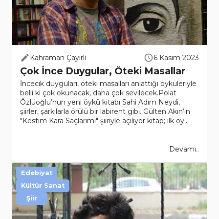
Kahraman Çayırlı
6 Kasım 2023
Çok İnce Duygular, Öteki Masallar
İncecik duyguları, öteki masalları anlattığı öyküleriyle
belli ki çok okunacak, daha çok sevilecek.Polat
Özlüoğlu’nun yeni öykü kitabı Sahi Adım Neydi,
şiirler, şarkılarla örülü bir labirent gibi. Gülten Akın’ın
"Kestim Kara Saçlarımı" şiiriyle açılıyor kitap; ilk öy..
Devamı..
Edebiyat
Kültür Sanat
Şiir