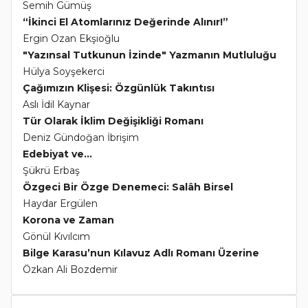
Semih Gümüş
“İkinci El Atomlarınız Değerinde Alınır!”
Ergin Ozan Ekşioğlu
"Yazınsal Tutkunun İzinde" Yazmanın Mutluluğu
Hülya Soyşekerci
Çağımızın Klişesi: Özgünlük Takıntısı
Aslı İdil Kaynar
Tür Olarak İklim Değişikliği Romanı
Deniz Gündoğan İbrişim
Edebiyat ve...
Şükrü Erbaş
Özgeci Bir Özge Denemeci: Salâh Birsel
Haydar Ergülen
Korona ve Zaman
Gönül Kıvılcım
Bilge Karasu’nun Kılavuz Adlı Romanı Üzerine
Özkan Ali Bozdemir