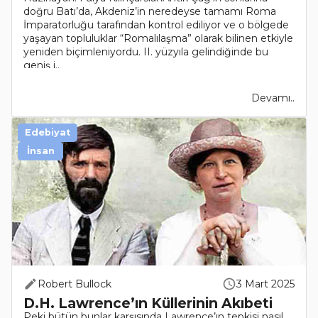
doğru Batı’da, Akdeniz’in neredeyse tamamı Roma
İmparatorluğu tarafından kontrol ediliyor ve o bölgede
yaşayan topluluklar “Romalılaşma” olarak bilinen etkiyle
yeniden biçimleniyordu. II. yüzyıla gelindiğinde bu
geniş i..
Devamı..
Edebiyat
İnsan
Robert Bullock
3 Mart 2025
D.H. Lawrence’ın Küllerinin Akıbeti
Peki bütün bunlar karşısında Lawrence’ın tepkisi nasıl