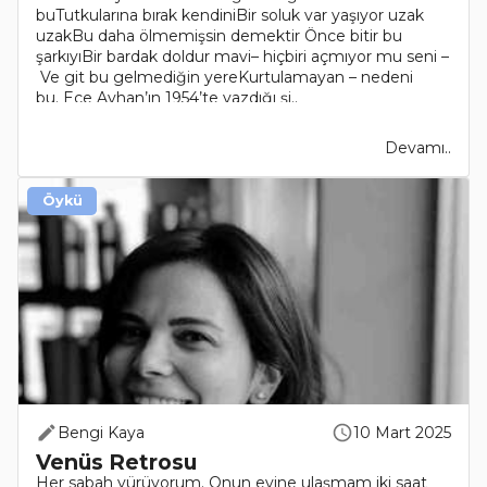
buTutkularına bırak kendiniBir soluk var yaşıyor uzak
uzakBu daha ölmemişsin demektir Önce bitir bu
şarkıyıBir bardak doldur mavi– hiçbiri açmıyor mu seni –
Ve git bu gelmediğin yereKurtulamayan – nedeni
bu. Ece Ayhan’ın 1954’te yazdığı şi..
Devamı..
Öykü
Bengi Kaya
10 Mart 2025
Venüs Retrosu
Her sabah yürüyorum. Onun evine ulaşmam iki saat