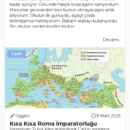
kadar sürüyor. Onu eski haliyle bulacağımı sanıyordum.
Mezunlar gecesinden beri bunun olmayacağını artık
biliyorum. Okulun ilk günüydü, ağaçlı yolda
ilerlediğimizi hatırlıyorum. Babam arabayı kullanıyordu.
Biz okulun verdiği kıyafet kodun..
Devamı..
Tarih
Oggito
9 Mart 2025
Kısa Kısa Roma İmparatorluğu
Hazırlayan: Fulya KılınçarslanAntik Çağ’ın sonlarına