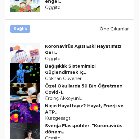
engel..
Oggito
Öne Çıkanlar
Sağlık
Koronavirüs Aşısı Eski Hayatımızı
Geri..
Oggito
Bağışıklık Sistemimizi
Güçlendirmek İç..
Gökhan Güvener
Özel Okullarda 50 Bin Öğretmen
Covid-1..
Erdinç Akkoyunlu
Niçin Hayattayız? Hayat, Enerji ve
ATP..
Kurzgesagt
Svenja Flasspöhler: "Koronavirüs
dönem..
Oggito