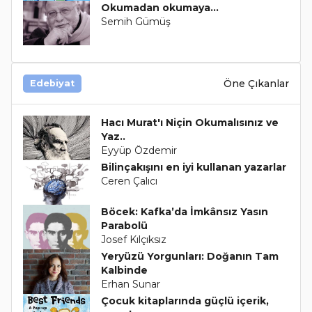
Okumadan okumaya…
Semih Gümüş
Öne Çıkanlar
Edebiyat
Hacı Murat'ı Niçin Okumalısınız ve
Yaz..
Eyyüp Özdemir
Bilinçakışını en iyi kullanan yazarlar
Ceren Çalıcı
Böcek: Kafka’da İmkânsız Yasın
Parabolü
Josef Kılçıksız
Yeryüzü Yorgunları: Doğanın Tam
Kalbinde
Erhan Sunar
Çocuk kitaplarında güçlü içerik,