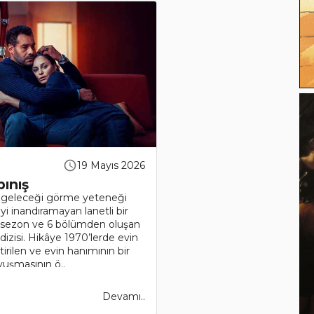
19 Mayıs 2026
pınış
, geleceği görme yeteneği
 inandıramayan lanetli bir
 1 sezon ve 6 bölümden oluşan
dizisi. Hikâye 1970’lerde evin
tirilen ve evin hanımının bir
uşmasının ö..
Devamı..