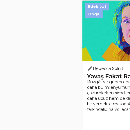
Edebiyat
Doğa
Rebecca Solnit
Yavaş Fakat Ra
Rüzgâr ve güneş enerji
daha bu milenyumun b
çözümlerken şimdiler
daha ucuz hem de daha
bir yemekte masadakil
farkındalığına yol aç