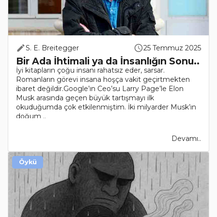
S. E. Breitegger
25 Temmuz 2025
Bir Ada İhtimali ya da İnsanlığın Sonu..
İyi kitapların çoğu insanı rahatsız eder, sarsar.
Romanların görevi insana hoşça vakit geçirtmekten
ibaret değildir.Google’ın Ceo’su Larry Page’le Elon
Musk arasında geçen büyük tartışmayı ilk
okuduğumda çok etkilenmiştim. İki milyarder Musk’ın
doğum ..
Devamı..
Öykü