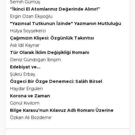
Semih Gümüş
“İkinci El Atomlarınız Değerinde Alınır!”
Ergin Ozan Ekşioğlu
"Yazınsal Tutkunun İzinde" Yazmanın Mutluluğu
Hülya Soyşekerci
Çağımızın Klişesi: Özgünlük Takıntısı
Aslı İdil Kaynar
Tür Olarak İklim Değişikliği Romanı
Deniz Gündoğan İbrişim
Edebiyat ve...
Şükrü Erbaş
Özgeci Bir Özge Denemeci: Salâh Birsel
Haydar Ergülen
Korona ve Zaman
Gönül Kıvılcım
Bilge Karasu’nun Kılavuz Adlı Romanı Üzerine
Özkan Ali Bozdemir