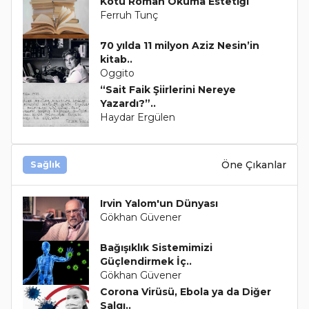
Kötü Roman Okuma Estetiği
Ferruh Tunç
70 yılda 11 milyon Aziz Nesin’in
kitab..
Oggito
“Sait Faik Şiirlerini Nereye
Yazardı?”..
Haydar Ergülen
Öne Çıkanlar
Sağlık
Irvin Yalom'un Dünyası
Gökhan Güvener
Bağışıklık Sistemimizi
Güçlendirmek İç..
Gökhan Güvener
Corona Virüsü, Ebola ya da Diğer
Salgı..