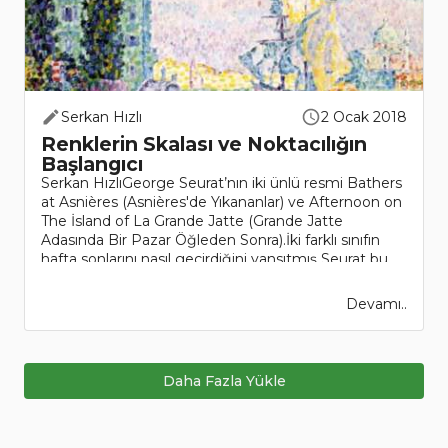
Serkan Hızlı
2 Ocak 2018
Renklerin Skalası ve Noktacılığın
Başlangıcı
Serkan HızlıGeorge Seurat’nın iki ünlü resmi Bathers
at Asnières (Asnières'de Yıkananlar) ve Afternoon on
The İsland of La Grande Jatte (Grande Jatte
Adasında Bir Pazar Öğleden Sonra).İki farklı sınıfın
hafta sonlarını nasıl geçirdiğini yansıtmış Seurat bu..
Devamı..
Daha Fazla Yükle