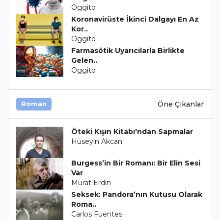
Oggito
Koronavirüste İkinci Dalgayı En Az
Kor..
Oggito
Farmasötik Uyarıcılarla Birlikte
Gelen..
Oggito
Öne Çıkanlar
Roman
Öteki Kışın Kitabı'ndan Sapmalar
Hüseyin Akcan
Burgess’in Bir Romanı: Bir Elin Sesi
Var
Murat Erdin
Seksek: Pandora’nın Kutusu Olarak
Roma..
Carlos Fuentes