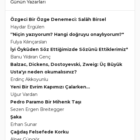
Günün Yazarları
Özgeci Bir Özge Denemeci: Salâh Birsel
Haydar Ergülen
“Niçin yazıyorum? Hangi doğruyu onaylıyorum?"
Fulya Kılınçarslan
İyi Öyküden Söz Ettiğimizde Sözünü Ettiklerimiz*
Banu Yıldıran Genç
Balzac, Dickens, Dostoyevski, Zweig: Üç Büyük
Usta'yı neden okumalısınız?
Erdinç Akkoyunlu
Yeni Bir Evrim Kapımızı Çalarken...
Uğur Vardan
Pedro Paramo Bir Mihenk Taşı
Sezen Ergen Breitegger
Şaka
Erhan Sunar
Çağdaş Felsefede Korku
Alper Güngör