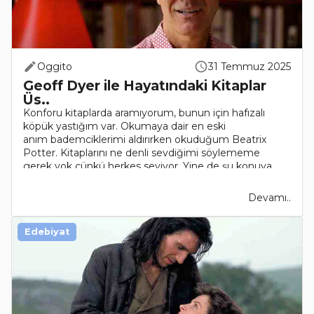
Oggito
31 Temmuz 2025
Geoff Dyer ile Hayatındaki Kitaplar
Üs..
Konforu kitaplarda aramıyorum, bunun için hafızalı
köpük yastığım var. Okumaya dair en eski
anım bademciklerimi aldırırken okuduğum Beatrix
Potter. Kitaplarını ne denli sevdiğimi söylememe
gerek yok çünkü herkes seviyor. Yine de şu konuya
değinmeden geçemeye..
Devamı..
Edebiyat