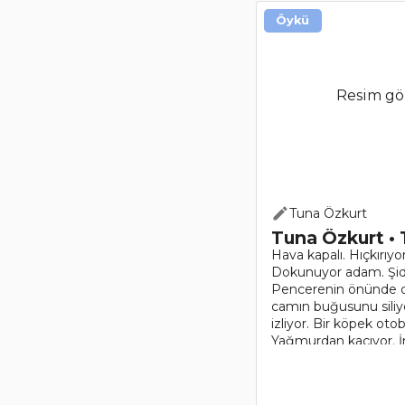
Öykü
Resim gö
Tuna Özkurt
Tuna Özkurt • 
Hava kapalı. Hıçkırıy
Dokunuyor adam. Şidd
Pencerenin önünde dik
camın buğusunu siliy
izliyor. Bir köpek oto
Yağmurdan kaçıyor. İns