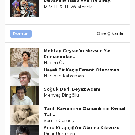
Psikanaliz Hakkında On Kitap
P. V. H. &. H. Westerink
Öne Çıkanlar
Roman
Mehtap Ceyran'ın Mevsim Yas
Romanından..
Haden Öz
Hayali Bir Kaçış Evreni: Öteorman
Nagihan Kahraman
Soğuk Deri, Beyaz Adam
Mehveş Bingöllü
Tarih Kavramı ve Osmanlı’nın Kemal
Tah..
Semih Gümüş
Soru Kitapçığı’nı Okuma Kılavuzu
Pınar Üretmen