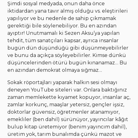
Şimdi sosyal medyada, onun daha önce
iktidardan yana tavır almış olduğu vs. eleştirileri
yapılıyor ve bu nedenle de sahip çıkmamak
gerektiği bile söylenebiliyor. Bu en azından
ayıptır! Unutmamalı ki Sezen Aksu’ya yapılan
tehdit, tüm sanatçıları kapsar, ayrıca insanlar
bugün dün düşündüğü gibi düşünmeyebilirler
ve bunu da açıkça söyleyebilirler. Kimse dünkü
düşüncelerinden ötürü bugün kınanamaz… Bu
en azından demokrat olmaya sığmaz…
Sokak röportajları yaparak halkın sesi olmayı
deneyen YouTube siteleri var. Onlara baktığınız
zaman memlekette kıyamet kopuyor, insanlar aç,
zamlar korkunç, maaşlar yetersiz, gençler işsiz,
doktorlar güvensiz, öğretmenler atanamıyor,
emekliler (ben dahil) sürünüyor, yayıncılar kâğıt
bulup kitap üretemiyor (benim yayıncım dahil),
üretim yok, tarım bunalımda çünkü mazot ve