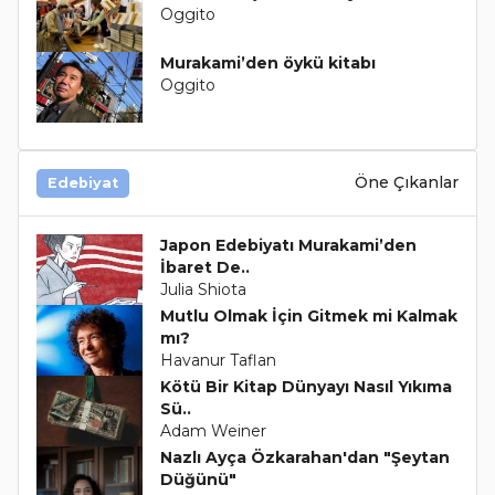
Oggito
Murakami’den öykü kitabı
Oggito
Öne Çıkanlar
Edebiyat
Japon Edebiyatı Murakami’den
İbaret De..
Julia Shiota
Mutlu Olmak İçin Gitmek mi Kalmak
mı?
Havanur Taflan
Kötü Bir Kitap Dünyayı Nasıl Yıkıma
Sü..
Adam Weiner
Nazlı Ayça Özkarahan'dan "Şeytan
Düğünü"