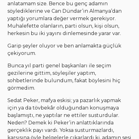
anlatamam size. Bence bu genç adamın
söylediklerine ve Can Dündar’ın Almanya’dan
yaptığı yorumlara değer vermek gerekiyor.
Muhalefette olanların, parti olsun, kişi olsun,
herkesin bu iki yayını dinlemesinde yarar var.
Garip şeyler oluyor ve ben anlamakta güçlük
çekiyorum.
Bunca yıl parti genel başkanları ile seçim
gezilerine gittim, söyleşiler yaptım,
sohbetlerinde bulundum, fakat böylesini hiç
görmedim.
Sedat Peker, mafya eskisi; ya pazarlık yapmak
için ya da tövbekâr olduğundan konuşmaya
başlamıştı, ne yaptılar ne ettiler susturdular.
Neden? Demek ki Peker’in anlattıklarında
gerçeklik payı vardı. Yoksa susturmazlardı,
karşısına öyle belgelerle çıkarlardı ki, adamın sesi