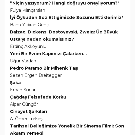
“Niçin yazıyorum? Hangi doğruyu onaylıyorum?"
Fulya Kılınçarslan
İyi Öyküden Söz Ettiğimizde Sözünü Ettiklerimiz*
Banu Yıldıran Genç
Balzac, Dickens, Dostoyevski, Zweig: Üç Büyük
Usta'yı neden okumalısınız?
Erdinç Akkoyunlu
Yeni Bir Evrim Kapımızı Çalarken...
Uğur Vardan
Pedro Paramo Bir Mihenk Taşı
Sezen Ergen Breitegger
Şaka
Erhan Sunar
Çağdaş Felsefede Korku
Alper Güngör
Cinayet Şarkıları
A. Ömer Türkeş
Tarihsel Belleğimize Yönelik Bir Sinema Filmi: Son
Akşam Yemeği