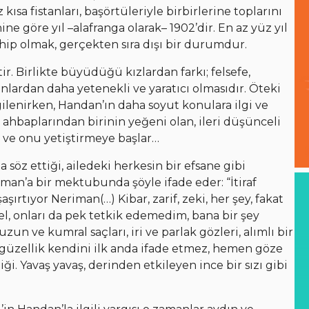
kısa fistanları, başörtüleriyle birbirlerine toplarını
ine göre yıl –alafranga olarak– 1902’dir. En az yüz yıl
ahip olmak, gerçekten sıra dışı bir durumdur.
. Birlikte büyüdüğü kızlardan farkı; felsefe,
 onlardan daha yetenekli ve yaratıcı olmasıdır. Öteki
gilenirken, Handan’ın daha soyut konulara ilgi ve
ahbaplarından birinin yeğeni olan, ileri düşünceli
 ve onu yetiştirmeye başlar…
söz ettiği, ailedeki herkesin bir efsane gibi
eriman’a bir mektubunda şöyle ifade eder: “İtiraf
ırtıyor Neriman(…) Kibar, zarif, zeki, her şey, fakat
el, onları da pek tetkik edemedim, bana bir şey
 uzun ve kumral saçları, iri ve parlak gözleri, alımlı bir
bu güzellik kendini ilk anda ifade etmez, hemen göze
i. Yavaş yavaş, derinden etkileyen ince bir sızı gibi