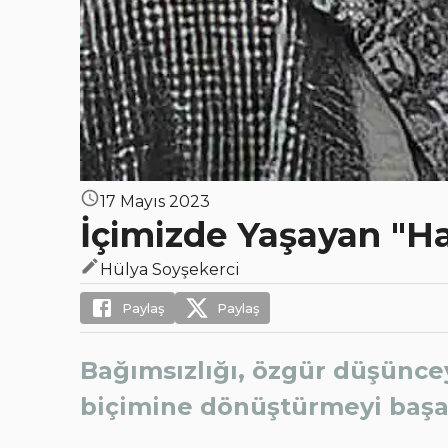
17 Mayıs 2023
İçimizde Yaşayan "H
Hülya Soyşekerci
Paylaş
Paylaş
Bağımsızlığı, özgür düşüncey
biçimine dönüştürmeyi başa