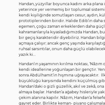
Handan, yüzyıllar boyunca kadını arka plana
yeterince yer vermemiş bir toplumsal sistem
kendi kişiliğinde somutlaşan cesur, aydın, 
prototiplerinden biridir. Halide Edib’in daha
egemen, çoğu zaman erkeklerden daha güçlü, 
kahramanlarıyla kıyasladığımızda Handan, b
bir geçiş karakteridir diyebiliriz. Handan bilg
açmaya çalışır; ancak genç yaşında karşılaştı
ruhsal sarsıntılar, onun daha güçlü olabilec
yazık ki…
Handan’ın yaşamının kırılma noktası, ‘Nâzım o
kendi ideallerine yoğunlaşan bir gençtir. Yeni
sonra Abdülhamit’in hışmına uğrayacaktır. İ
büyüklüğü karşısında kendini küçülmüş gibi 
Handan’daki o gizli güzellik, akıl ve zekâ, ona
almaya başlar. Handan’a ağabey hisleriyle ya
çekim alanına kapılır. Nâzım, Handan’a felsefe,
gayret eder. Birlikte keman- piyano çalışmaları