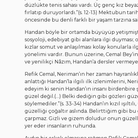
düzlükte tenis sahası vardı. Üç genç kız beyaz 
fırlatıp duruyorlardı.”(s. 12-13) Mektubun tarih
öncesinde bu denli farklı bir yaşam tarzına s
Handan böyle bir ortamda büyüyüp yetişmiştir
sosyoloji, edebiyat gibi alanlara ilgi duyması;
kızlar somut ve anlaşılması kolay konularla il
yönelimi vardır. Bunun üzerine, Cemal Bey’in 
ve yenilikçi Nâzım, Handan’a dersler vermeye
Refik Cemal, Neriman’ın her zaman hayranlıkla 
anlattığı Handan’la ilgili ilk izlenimlerini, N
edeyim ki senin Handan’ın insanı birdenbire şaş
güzel değil.(…) Belki dediğin gibi gözleri güz
söylemediler.”(s. 33-34) Handan’ın kızıl ışıltılı,
güzelliği çoğaltır aslında. Belirttiğim gibi 
çarpmaz. Gizli ve gizem doludur onun güzelliğ
yer eder insanların ruhunda.