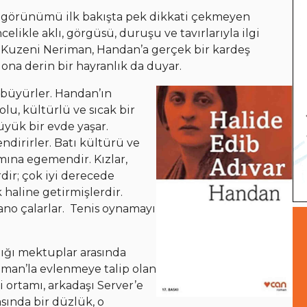
ış görünümü ilk bakışta pek dikkati çekmeyen
elikle aklı, görgüsü, duruşu ve tavırlarıyla ilgi
 Kuzeni Neriman, Handan’a gerçek bir kardeş
a ona derin bir hayranlık da duyar.
 büyürler. Handan’ın
olu, kültürlü ve sıcak bir
üyük bir evde yaşar.
endirirler. Batı kültürü ve
mına egemendir. Kızlar,
dir; çok iyi derecede
 haline getirmişlerdir.
yano çalarlar. Tenis oynamayı
dığı mektuplar arasında
iman’la evlenmeye talip olan
 ortamı, arkadaşı Server’e
asında bir düzlük, o