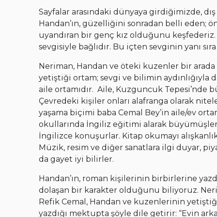
Sayfalar arasındaki dünyaya girdiğimizde, d
Handan’ın, güzelliğini sonradan belli eden; önc
uyandıran bir genç kız olduğunu keşfederiz.
sevgisiyle bağlıdır. Bu içten sevginin yanı sır
Neriman, Handan ve öteki kuzenler bir arada
yetiştiği ortam; sevgi ve bilimin aydınlığıyla d
aile ortamıdır. Aile, Kuzguncuk Tepesi’nde b
Çevredeki kişiler onları alafranga olarak nitel
yaşama biçimi baba Cemal Bey’in aile/ev orta
okullarında İngiliz eğitimi alarak büyümüşler
İngilizce konuşurlar. Kitap okumayı alışkanlık
Müzik, resim ve diğer sanatlara ilgi duyar, pi
da gayet iyi bilirler.
Handan’ın, roman kişilerinin birbirlerine yaz
dolaşan bir karakter olduğunu biliyoruz. Ner
Refik Cemal, Handan ve kuzenlerinin yetiştiği
yazdığı mektupta şöyle dile getirir: “Evin ark