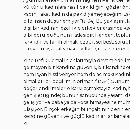
Aydın bir erkek olmasına rağmen Refik Cemal’i
kültürlü kadınlara nasıl bakıldığını gözler önü
kadın; fakat kadın da pek diyemeyeceğim. L
bile insan düşünemiyor.”(s. 34) Bu yaklaşım, k
dışı bir kadının, özellikle erkekler arasında 
gibi görüldüğünün ifadesidir. Handan, toplu
farklıdır ve farklı olmak; özgür, serbest, sorg
birey olmaya çalışmak o yıllar için son derece
Yine Refik Cemal’in anlatımıyla devam edelim
gelmeyen bir kendine güveniş, bir kendinden 
hem isyan hissi veriyor hem de acımak! Kadınl
olmalıdırlar, değil mi Neriman?”(s.34) Günü
değerlendirmelerle karşılaşmaktayız. Kadın, bi
genişlettiğinde; bunun sonucunda yaşamı dah
gelişiyor ve baba ya da koca himayesine mu
ulaşıyor. Birçok erkeğin bilinçaltının derinler
kendine güvenli ve güçlü kadınları anlamalar
ki…