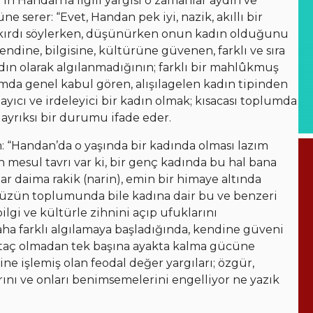
n Handan’la ilgili yargısı o zamanlar aydın ve
ne serer: “Evet, Handan pek iyi, nazik, akıllı bir
akırdı söylerken, düşünürken onun kadın olduğunu
endine, bilgisine, kültürüne güvenen, farklı ve sıra
kadın olarak algılanmadığının; farklı bir mahlûkmuş
mda genel kabul gören, alışılagelen kadın tipinden
ulayıcı ve irdeleyici bir kadın olmak; kısacası toplumda
 ayrıksı bir durumu ifade eder.
: “Handan’da o yaşında bir kadında olması lazım
mesul tavrı var ki, bir genç kadında bu hal bana
ar daima rakik (narin), emin bir himaye altında
müzün toplumunda bile kadına dair bu ve benzeri
lgi ve kültürle zihnini açıp ufuklarını
a farklı algılamaya başladığında, kendine güveni
htaç olmadan tek başına ayakta kalma gücüne
ine işlemiş olan feodal değer yargıları; özgür,
ını ve onları benimsemelerini engelliyor ne yazık