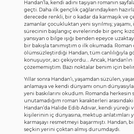
Handan’la, kendi adını taşıyan romanın sayfa
geçti. Daha ilk gençlik çağlarındayken hazır
derecede renkli, bir o kadar da karmaşık ve ç
zamanlar çocukluktan yeni sıyrılmış; yaşamı,
sürecinin başlangıç evrelerinde bir genç kız
yansıyan o bilge ışığı benden epeyce uzaktay
bir bakışla tanımıştım o ilk okumada. Roman o
ölümsüzleştirdiği Handan, tüm canlılığıyla
konuşuyor, acı çekiyordu… Ancak, Handan’ın 
çözememiştim. Bazı noktalar benim için belirsi
Yıllar sonra Handan’ı, yaşamdan süzülen, yaşan
anlamaya ve kendi dünyamı onun dünyasıyla
yeni baskılarını okudum. Romanda herkesin se
unutamadığım roman karakterleri arasındaki y
Handan’da Halide Edib Adıvar, kendi yüreği v
kişilerinin iç dünyasına, mektup anlatımları
karmaşayı resmetmeyi başarmıştı. Handan, bi
seçkin yerini çoktan almış durumdaydı.