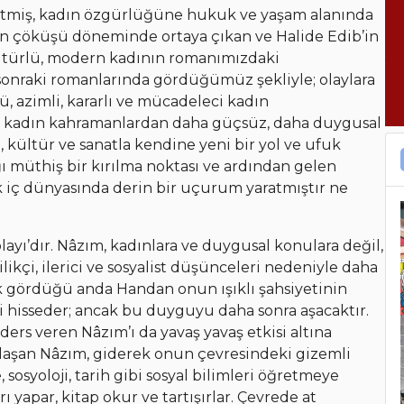
 itmiş, kadın özgürlüğüne hukuk ve yaşam alanında
in çöküşü döneminde ortaya çıkan ve Halide Edib’in
kültürlü, modern kadının romanımızdaki
 sonraki romanlarında gördüğümüz şekliyle; olaylara
azimli, kararlı ve mücadeleci kadın
u kadın kahramanlardan daha güçsüz, daha duygusal
i, kültür ve sanatla kendine yeni bir yol ve ufuk
ğı müthiş bir kırılma noktası ve ardından gelen
ek iç dünyasında derin bir uçurum yaratmıştır ne
layı’dır. Nâzım, kadınlara ve duygusal konulara değil,
likçi, ilerici ve sosyalist düşünceleri nedeniyle daha
lk gördüğü anda Handan onun ışıklı şahsiyetinin
hisseder; ancak bu duyguyu daha sonra aşacaktır.
 ders veren Nâzım’ı da yavaş yavaş etkisi altına
klaşan Nâzım, giderek onun çevresindeki gizemli
 sosyoloji, tarih gibi sosyal bilimleri öğretmeye
 yapar, kitap okur ve tartışırlar. Çevrede at