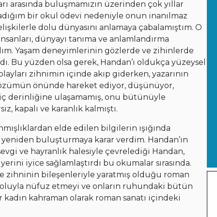
ları arasında buluşmamızın üzerinden çok yıllar
ladığım bir okul ödevi nedeniyle onun inanılmaz
elişkilerle dolu dünyasını anlamaya çabalamıştım. O
 insanları, dünyayı tanıma ve anlamlandırma
dım. Yaşam deneyimlerinin gözlerde ve zihinlerde
dı. Bu yüzden olsa gerek, Handan’ı oldukça yüzeysel
layları zihnimin içinde akıp giderken, yazarının
 gözümün önünde hareket ediyor, düşünüyor,
iç derinliğine ulaşamamış, onu bütünüyle
z, kapalı ve karanlık kalmıştı.
mışlıklardan elde edilen bilgilerin ışığında
 yeniden buluşturmaya karar verdim. Handan’ın
vgi ve hayranlık halesiyle çevrelediği Handan,
erini iyice sağlamlaştırdı bu okumalar sırasında.
e zihninin bileşenleriyle yaratmış olduğu roman
 yoluyla nüfuz etmeyi ve onların ruhundaki bütün
r kadın kahraman olarak roman sanatı içindeki