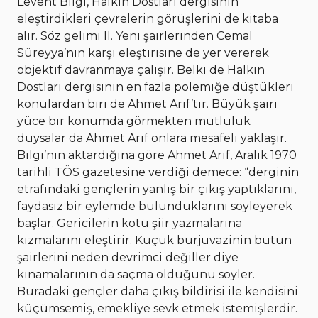
Levent Bilgi, Halkın Dostları dergisinin
eleştirdikleri çevrelerin görüşlerini de kitaba
alır. Söz gelimi II. Yeni şairlerinden Cemal
Süreyya’nın karşı eleştirisine de yer vererek
objektif davranmaya çalışır. Belki de Halkın
Dostları dergisinin en fazla polemiğe düştükleri
konulardan biri de Ahmet Arif’tir. Büyük şairi
yüce bir konumda görmekten mutluluk
duysalar da Ahmet Arif onlara mesafeli yaklaşır.
Bilgi’nin aktardığına göre Ahmet Arif, Aralık 1970
tarihli TÖS gazetesine verdiği demece: “derginin
etrafındaki gençlerin yanlış bir çıkış yaptıklarını,
faydasız bir eylemde bulunduklarını söyleyerek
başlar. Gericilerin kötü şiir yazmalarına
kızmalarını eleştirir. Küçük burjuvazinin bütün
şairlerini neden devrimci değiller diye
kınamalarının da saçma olduğunu söyler.
Buradaki gençler daha çıkış bildirisi ile kendisini
küçümsemiş, emekliye sevk etmek istemişlerdir.