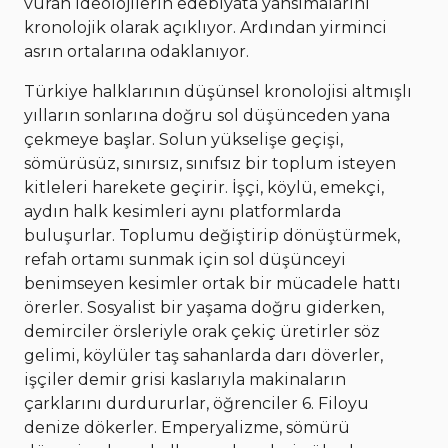
vuran ideolojilerin edebiyata yansımalarını
kronolojik olarak açıklıyor. Ardından yirminci
asrın ortalarına odaklanıyor.
Türkiye halklarının düşünsel kronolojisi altmışlı
yılların sonlarına doğru sol düşünceden yana
çekmeye başlar. Solun yükselişe geçişi,
sömürüsüz, sınırsız, sınıfsız bir toplum isteyen
kitleleri harekete geçirir. İşçi, köylü, emekçi,
aydın halk kesimleri aynı platformlarda
buluşurlar. Toplumu değiştirip dönüştürmek,
refah ortamı sunmak için sol düşünceyi
benimseyen kesimler ortak bir mücadele hattı
örerler. Sosyalist bir yaşama doğru giderken,
demirciler örsleriyle orak çekiç üretirler söz
gelimi, köylüler taş sahanlarda darı döverler,
işçiler demir grisi kaslarıyla makinaların
çarklarını durdururlar, öğrenciler 6. Filoyu
denize dökerler. Emperyalizme, sömürü