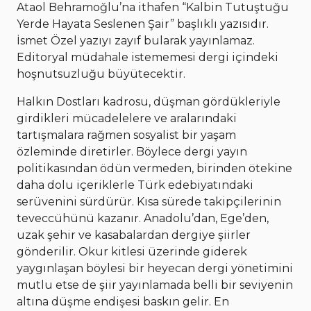
Ataol Behramoğlu’na ithafen “Kalbin Tutuştuğu
Yerde Hayata Seslenen Şair” başlıklı yazısıdır.
İsmet Özel yazıyı zayıf bularak yayınlamaz.
Editoryal müdahale istememesi dergi içindeki
hoşnutsuzluğu büyütecektir.
Halkın Dostları kadrosu, düşman gördükleriyle
girdikleri mücadelelere ve aralarındaki
tartışmalara rağmen sosyalist bir yaşam
özleminde diretirler. Böylece dergi yayın
politikasından ödün vermeden, birinden ötekine
daha dolu içeriklerle Türk edebiyatındaki
serüvenini sürdürür. Kısa sürede takipçilerinin
teveccühünü kazanır. Anadolu’dan, Ege’den,
uzak şehir ve kasabalardan dergiye şiirler
gönderilir. Okur kitlesi üzerinde giderek
yaygınlaşan böylesi bir heyecan dergi yönetimini
mutlu etse de şiir yayınlamada belli bir seviyenin
altına düşme endişesi baskın gelir. En