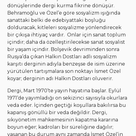
dönüşlerinde dergi kurma fikrine dönüşür.
Behramoğlu ve Özel’e göre sosyalizm ışığında
sanattaki belki de edebiyattaki boşluğu
dolduracak, kitleleri sosyalizme yönlendirecek
bir çıkışa ihtiyaç vardır. Onlar için sanat toplum
içindir; daha da özelleştirilecekse sanat sosyalist
bir yaşam içindir. Bolşevik devriminden sonra
Rusya’da çıkan Halkın Dostları adlı sosyalizm
karşıtı derginin adıyla benzeşse de isim üzerine
yürütülen tartışmalara son noktayı İsmet Özel
koyar; derginin adı Halkın Dostları oluverir.
Dergi, Mart 1970’te yayın hayatına başlar. Eylül
1971’de yayımladığı on sekizinci sayısıyla okurlara
veda eder. İçinden geçtiği koşullara bakılırsa bu
kapanış gönüllü bir veda değildir. Dergi,
sıkıyönetim mahkemesinin kapatma kararına
boyun eğer; kadroları bir süreliğine dağılır;
yaşanan bu durum aynı zamanda İsmet Özel’in