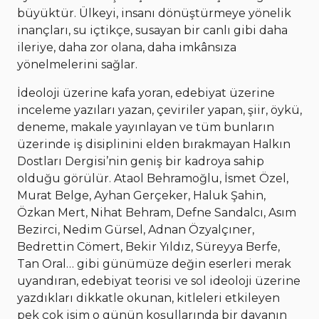
büyüktür. Ülkeyi, insanı dönüştürmeye yönelik
inançları, su içtikçe, susayan bir canlı gibi daha
ileriye, daha zor olana, daha imkânsıza
yönelmelerini sağlar.
İdeoloji üzerine kafa yoran, edebiyat üzerine
inceleme yazıları yazan, çeviriler yapan, şiir, öykü,
deneme, makale yayınlayan ve tüm bunların
üzerinde iş disiplinini elden bırakmayan Halkın
Dostları Dergisi’nin geniş bir kadroya sahip
olduğu görülür. Ataol Behramoğlu, İsmet Özel,
Murat Belge, Ayhan Gerçeker, Haluk Şahin,
Özkan Mert, Nihat Behram, Defne Sandalcı, Asım
Bezirci, Nedim Gürsel, Adnan Özyalçıner,
Bedrettin Cömert, Bekir Yıldız, Süreyya Berfe,
Tan Oral… gibi günümüze değin eserleri merak
uyandıran, edebiyat teorisi ve sol ideoloji üzerine
yazdıkları dikkatle okunan, kitleleri etkileyen
pek çok isim o günün koşullarında bir davanın