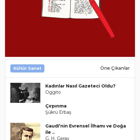
Öne Çıkanlar
Kültür Sanat
Kadınlar Nasıl Gazeteci Oldu?
Oggito
Çırpınma
Şükrü Erbaş
Gaudí’nin Evrensel İlhamı ve Doğa
ile ..
G. H. Geray