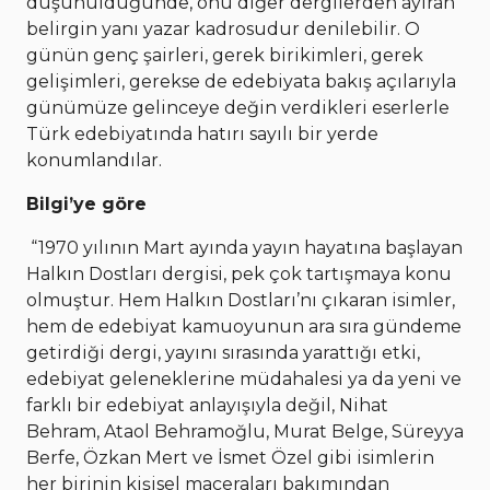
düşünüldüğünde, onu diğer dergilerden ayıran
belirgin yanı yazar kadrosudur denilebilir. O
günün genç şairleri, gerek birikimleri, gerek
gelişimleri, gerekse de edebiyata bakış açılarıyla
günümüze gelinceye değin verdikleri eserlerle
Türk edebiyatında hatırı sayılı bir yerde
konumlandılar.
Bilgi’ye göre
“1970 yılının Mart ayında yayın hayatına başlayan
Halkın Dostları dergisi, pek çok tartışmaya konu
olmuştur. Hem Halkın Dostları’nı çıkaran isimler,
hem de edebiyat kamuoyunun ara sıra gündeme
getirdiği dergi, yayını sırasında yarattığı etki,
edebiyat geleneklerine müdahalesi ya da yeni ve
farklı bir edebiyat anlayışıyla değil, Nihat
Behram, Ataol Behramoğlu, Murat Belge, Süreyya
Berfe, Özkan Mert ve İsmet Özel gibi isimlerin
her birinin kişisel maceraları bakımından