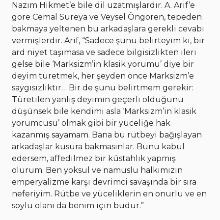
Nazım Hikmet’e bile dil uzatmışlardır. A. Arif’e
göre Cemal Süreya ve Veysel Öngören, tepeden
bakmaya yeltenen bu arkadaşlara gerekli cevabı
vermişlerdir. Arif, “Sadece şunu belirteyim ki, bir
ard niyet taşımasa ve sadece bilgisizlikten ileri
gelse bile ‘Marksizm’in klasik yorumu’ diye bir
deyim türetmek, her şeyden önce Marksizm’e
saygısızlıktır… Bir de şunu belirtmem gerekir:
Türetilen yanlış deyimin geçerli olduğunu
düşünsek bile kendimi asla ‘Marksizm’in klasik
yorumcusu’ olmak gibi bir yüceliğe hak
kazanmış sayamam. Bana bu rütbeyi bağışlayan
arkadaşlar kusura bakmasınlar. Bunu kabul
edersem, affedilmez bir küstahlık yapmış
olurum. Ben yoksul ve namuslu halkımızın
emperyalizme karşı devrimci savaşında bir sıra
neferiyim. Rütbe ve yüceliklerin en onurlu ve en
soylu olanı da benim için budur.”