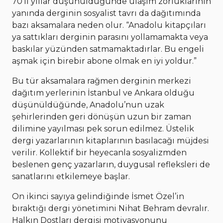
70’li yıllar düşünüldüğünde ulaşım zorluklarının
yanında derginin sosyalist tavrı da dağıtımında
bazı aksamalara neden olur. “Anadolu kitapçıları
ya sattıkları derginin parasını yollamamakta veya
baskılar yüzünden satmamaktadırlar. Bu engeli
aşmak için birebir abone olmak en iyi yoldur.”
Bu tür aksamalara rağmen derginin merkezi
dağıtım yerlerinin İstanbul ve Ankara olduğu
düşünüldüğünde, Anadolu’nun uzak
şehirlerinden geri dönüşün uzun bir zaman
dilimine yayılması pek sorun edilmez. Üstelik
dergi yazarlarının kitaplarının basılacağı müjdesi
verilir. Kollektif bir heyecanla sosyalizmden
beslenen genç yazarların, duygusal refleksleri de
sanatlarını etkilemeye başlar.
On ikinci sayıya gelindiğinde İsmet Özel’in
bıraktığı dergi yönetimini Nihat Behram devralır.
Halkın Dostları dergisi motivasyonunu