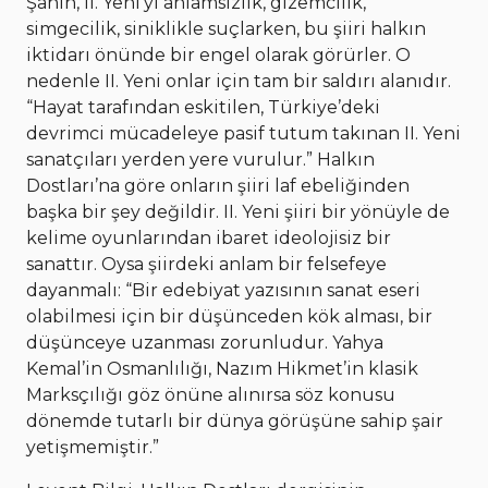
Şahin, II. Yeni’yi anlamsızlık, gizemcilik,
simgecilik, siniklikle suçlarken, bu şiiri halkın
iktidarı önünde bir engel olarak görürler. O
nedenle II. Yeni onlar için tam bir saldırı alanıdır.
“Hayat tarafından eskitilen, Türkiye’deki
devrimci mücadeleye pasif tutum takınan II. Yeni
sanatçıları yerden yere vurulur.” Halkın
Dostları’na göre onların şiiri laf ebeliğinden
başka bir şey değildir. II. Yeni şiiri bir yönüyle de
kelime oyunlarından ibaret ideolojisiz bir
sanattır. Oysa şiirdeki anlam bir felsefeye
dayanmalı: “Bir edebiyat yazısının sanat eseri
olabilmesi için bir düşünceden kök alması, bir
düşünceye uzanması zorunludur. Yahya
Kemal’in Osmanlılığı, Nazım Hikmet’in klasik
Marksçılığı göz önüne alınırsa söz konusu
dönemde tutarlı bir dünya görüşüne sahip şair
yetişmemiştir.”