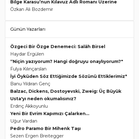
Bilge Karasu’nun Kılavuz Adlı Romanı Üzerine
Özkan Ali Bozdemir
Günün Yazarları
Özgeci Bir Özge Denemeci: Salâh Birsel
Haydar Ergülen
“Niçin yazıyorum? Hangi doğruyu onaylıyorum?"
Fulya Kılınçarslan
İyi Öyküden Söz Ettiğimizde Sözünü Ettiklerimiz*
Banu Yıldıran Genç
Balzac, Dickens, Dostoyevski, Zweig: Üç Büyük
Usta'yı neden okumalısınız?
Erdinç Akkoyunlu
Yeni Bir Evrim Kapımızı Çalarken...
Uğur Vardan
Pedro Paramo Bir Mihenk Taşı
Sezen Ergen Breitegger