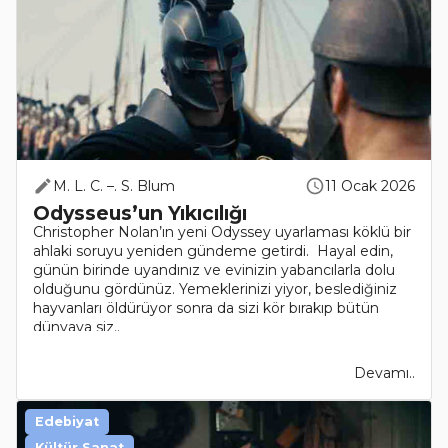
M. L. C. –. S. Blum
11 Ocak 2026
Odysseus’un Yıkıcılığı
Christopher Nolan’ın yeni Odyssey uyarlaması köklü bir
ahlaki soruyu yeniden gündeme getirdi. Hayal edin,
günün birinde uyandınız ve evinizin yabancılarla dolu
olduğunu gördünüz. Yemeklerinizi yiyor, beslediğiniz
hayvanları öldürüyor sonra da sizi kör bırakıp bütün
dünyaya siz..
Devamı..
Edebiyat
Kültür Sanat