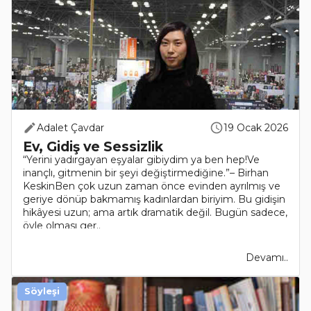
Adalet Çavdar
19 Ocak 2026
Ev, Gidiş ve Sessizlik
“Yerini yadırgayan eşyalar gibiydim ya ben hep!Ve
inançlı, gitmenin bir şeyi değiştirmediğine.”– Birhan
KeskinBen çok uzun zaman önce evinden ayrılmış ve
geriye dönüp bakmamış kadınlardan biriyim. Bu gidişin
hikâyesi uzun; ama artık dramatik değil. Bugün sadece,
öyle olması ger..
Devamı..
Söyleşi