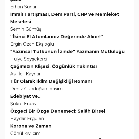
Erhan Sunar
İmralı Tartışması, Dem Parti, CHP ve Memleket
Meselesi
Semih Gümüş
“İkinci El Atomlarınız Değerinde Alınır!”
Ergin Ozan Ekşioğlu
"Yazınsal Tutkunun İzinde" Yazmanın Mutluluğu
Hülya Soyşekerci
Çağımızın Klişesi: Özgünlük Takıntısı
Aslı İdil Kaynar
Tür Olarak İklim Değişikliği Romanı
Deniz Gündoğan İbrişim
Edebiyat ve...
Şükrü Erbaş
Özgeci Bir Özge Denemeci: Salâh Birsel
Haydar Ergülen
Korona ve Zaman
Gönül Kıvılcım