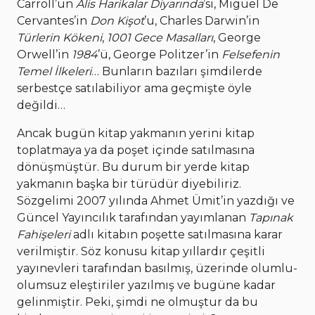
Carroll’un
Alis Harikalar Diyarında
’sı, Miguel De
Cervantes’in
Don Kişot
’u, Charles Darwin’in
Türlerin Kökeni
,
1001 Gece Masalları
, George
Orwell’in
1984
’ü, George Politzer’in
Felsefenin
Temel İlkeleri
… Bunların bazıları şimdilerde
serbestçe satılabiliyor ama geçmişte öyle
değildi…
Ancak bugün kitap yakmanın yerini kitap
toplatmaya ya da poşet içinde satılmasına
dönüşmüştür. Bu durum bir yerde kitap
yakmanın başka bir türüdür diyebiliriz.
Sözgelimi 2007 yılında Ahmet Ümit’in yazdığı ve
Güncel Yayıncılık tarafından yayımlanan
Tapınak
Fahişeleri
adlı kitabın poşette satılmasına karar
verilmiştir. Söz konusu kitap yıllardır çeşitli
yayınevleri tarafından basılmış, üzerinde olumlu-
olumsuz eleştiriler yazılmış ve bugüne kadar
gelinmiştir. Peki, şimdi ne olmuştur da bu