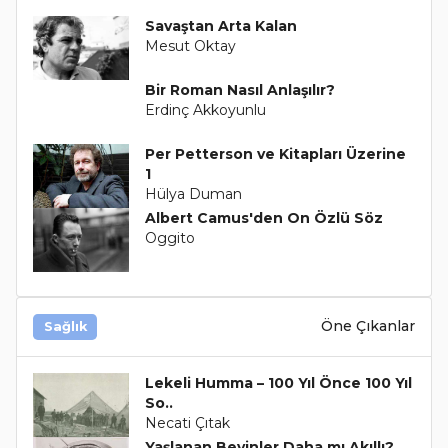
Savaştan Arta Kalan
Mesut Oktay
Bir Roman Nasıl Anlaşılır?
Erdinç Akkoyunlu
Per Petterson ve Kitapları Üzerine
1
Hülya Duman
Albert Camus'den On Özlü Söz
Oggito
Öne Çıkanlar
Sağlık
Lekeli Humma – 100 Yıl Önce 100 Yıl
So..
Necati Çıtak
Yaşlanan Beyinler Daha mı Akıllı?