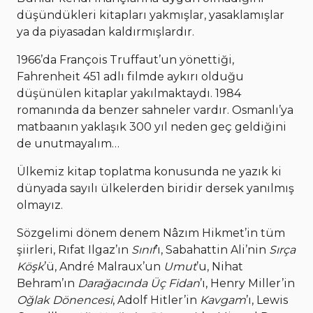
düşündükleri kitapları yakmışlar, yasaklamışlar
ya da piyasadan kaldırmışlardır.
1966’da François Truffaut’un yönettiği,
Fahrenheit 451 adlı filmde aykırı olduğu
düşünülen kitaplar yakılmaktaydı. 1984
romanında da benzer sahneler vardır. Osmanlı’ya
matbaanın yaklaşık 300 yıl neden geç geldiğini
de unutmayalım…
Ülkemiz kitap toplatma konusunda ne yazık ki
dünyada sayılı ülkelerden biridir dersek yanılmış
olmayız.
Sözgelimi dönem denem Nâzım Hikmet’in tüm
şiirleri, Rıfat Ilgaz’ın
Sınıf
’ı, Sabahattin Ali’nin
Sırça
Köşk
’ü, André Malraux’un
Umut
’u, Nihat
Behram’ın
Darağacında Üç Fidan
’ı, Henry Miller’in
Oğlak Dönencesi
, Adolf Hitler’in
Kavgam
’ı, Lewis