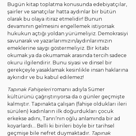
Bugün kitap toplatma konusunda edebiyatçılar,
şairler ve sanatçılar hatta aydınlar bir bütün
olarak bu olaya itiraz etmelidir! Bunun
devamının gelmesini engellemek istiyorsak
hukukun açtığı yoldan yürümeliyiz. Demokrasiyi
savunarak ve yazarlarımızın/aydınlarımızın
emeklerine saygı göstermeliyiz. Bir kitabı
okumak ya da okumamak arasında tercih sadece
okuru ilgilendirir. Bunu siyasi ve dinsel bir
gerekçeyle yasaklamak kesinlikle insan haklarına
aykırıdır ve bu kabul edilemez!
Tapınak Fahişeleri
romanıı adıyla Sümer
kültürünü çağrıştırıyorsa da o günler geçmişte
kalmıştır. Tapınakta çalışan (fahişe oldukları ileri
sürülen) kadınların ilk doğurdukları çocuk
erkekse adını, Tanrı’nın oğlu anlamında bir ad
koyarlardı… Belli ki birileri böyle bir tarihsel
geçmişe bile nefret duymaktadır.
Tapınak