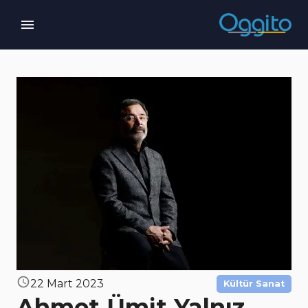
22 Mart 2023
Kültür Sanat
Ahmet Ümit Yalnız