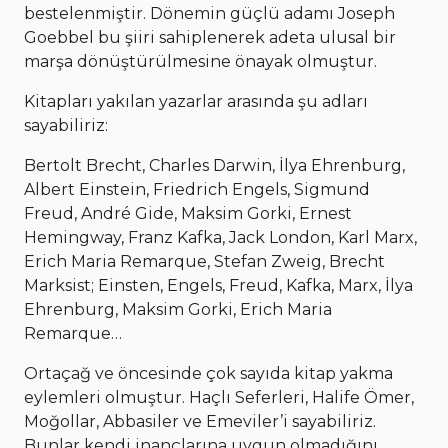
bestelenmiştir. Dönemin güçlü adamı Joseph
Goebbel bu şiiri sahiplenerek adeta ulusal bir
marşa dönüştürülmesine önayak olmuştur.
Kitapları yakılan yazarlar arasında şu adları
sayabiliriz:
Bertolt Brecht, Charles Darwin, İlya Ehrenburg,
Albert Einstein, Friedrich Engels, Sigmund
Freud, André Gide, Maksim Gorki, Ernest
Hemingway, Franz Kafka, Jack London, Karl Marx,
Erich Maria Remarque, Stefan Zweig, Brecht
Marksist; Einsten, Engels, Freud, Kafka, Marx, İlya
Ehrenburg, Maksim Gorki, Erich Maria
Remarque…
Ortaçağ ve öncesinde çok sayıda kitap yakma
eylemleri olmuştur. Haçlı Seferleri, Halife Ömer,
Moğollar, Abbasiler ve Emeviler’i sayabiliriz.
Bunlar kendi inançlarına uygun olmadığını