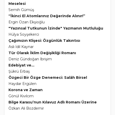
Meselesi
Semih Gümüş
“İkinci El Atomlarınız Değerinde Alınır!”
Ergin Ozan Ekşioğlu
"Yazınsal Tutkunun İzinde" Yazmanın Mutluluğu
Hülya Soyşekerci
Çağımızın Klişesi: Özgünlük Takıntısı
Aslı İdil Kaynar
Tür Olarak İklim Değişikliği Romanı
Deniz Gündoğan İbrişim
Edebiyat ve...
Şükrü Erbaş
Özgeci Bir Özge Denemeci: Salâh Birsel
Haydar Ergülen
Korona ve Zaman
Gönül Kıvılcım
Bilge Karasu’nun Kılavuz Adlı Romanı Üzerine
Özkan Ali Bozdemir