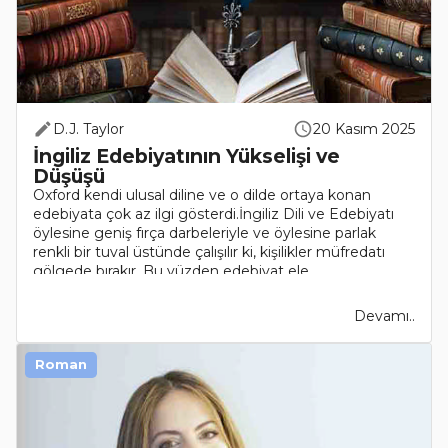
D.J. Taylor
20 Kasım 2025
İngiliz Edebiyatının Yükselişi ve
Düşüşü
Oxford kendi ulusal diline ve o dilde ortaya konan
edebiyata çok az ilgi gösterdi.İngiliz Dili ve Edebiyatı
öylesine geniş fırça darbeleriyle ve öylesine parlak
renkli bir tuval üstünde çalışılır ki, kişilikler müfredatı
gölgede bırakır. Bu yüzden edebiyat ele..
Devamı..
Roman