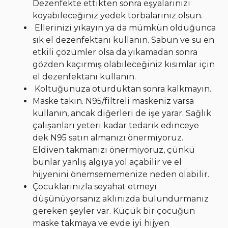
Dezenfekte ettikten sonra eşyalarınızı
koyabileceğiniz yedek torbalarınız olsun.
Ellerinizi yıkayın ya da mümkün olduğunca
sık el dezenfektanı kullanın. Sabun ve su en
etkili çözümler olsa da yıkamadan sonra
gözden kaçırmış olabileceğiniz kısımlar için
el dezenfektanı kullanın.
Koltuğunuza oturduktan sonra kalkmayın.
Maske takın. N95/filtreli maskeniz varsa
kullanın, ancak diğerleri de işe yarar. Sağlık
çalışanları yeteri kadar tedarik edinceye
dek N95 satın almanızı önermiyoruz.
Eldiven takmanızı önermiyoruz, çünkü
bunlar yanlış algıya yol açabilir ve el
hijyenini önemsememenize neden olabilir.
Çocuklarınızla seyahat etmeyi
düşünüyorsanız aklınızda bulundurmanız
gereken şeyler var. Küçük bir çocuğun
maske takmaya ve evde iyi hijyen