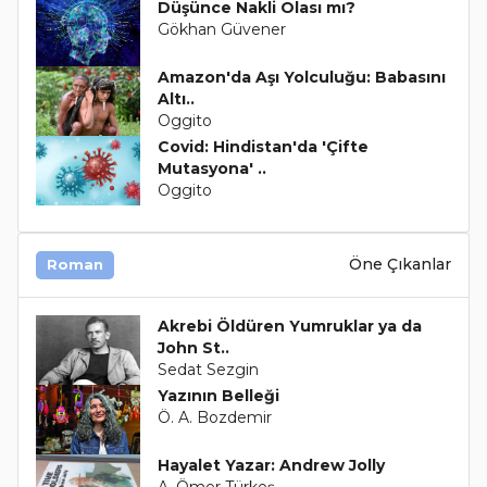
Düşünce Nakli Olası mı?
Gökhan Güvener
Amazon'da Aşı Yolculuğu: Babasını
Altı..
Oggito
Covid: Hindistan'da 'Çifte
Mutasyona' ..
Oggito
Öne Çıkanlar
Roman
Akrebi Öldüren Yumruklar ya da
John St..
Sedat Sezgin
Yazının Belleği
Ö. A. Bozdemir
Hayalet Yazar: Andrew Jolly
A. Ömer Türkeş