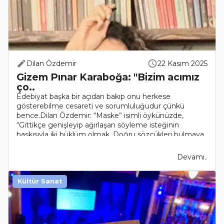
Dilan Özdemir
22 Kasım 2025
Gizem Pınar Karaboğa: "Bizim acımız
ço..
Edebiyat başka bir açıdan bakıp onu herkese
gösterebilme cesareti ve sorumluluğudur çünkü
bence.Dilan Özdemir: “Maske” isimli öykünüzde,
“Gittikçe genişleyip ağırlaşan söyleme isteğinin
baskısıyla iki büklüm olmak. Doğru sözcükleri bulmaya
çalışarak ıkınmak s..
Devamı..
Kültür Sanat