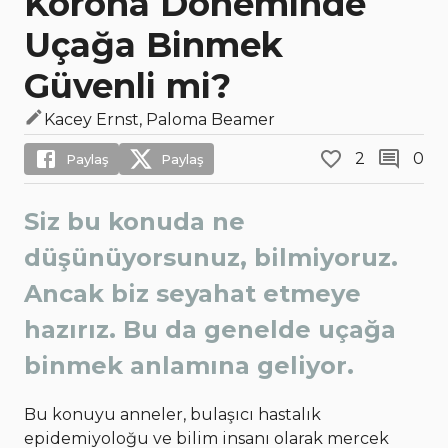
Korona Döneminde
Uçağa Binmek
Güvenli mi?
Kacey Ernst, Paloma Beamer
2
0
Paylaş
Paylaş
Siz bu konuda ne
düşünüyorsunuz, bilmiyoruz.
Ancak biz seyahat etmeye
hazırız. Bu da genelde uçağa
binmek anlamına geliyor.
Bu konuyu anneler, bulaşıcı hastalık
epidemiyoloğu ve bilim insanı olarak mercek