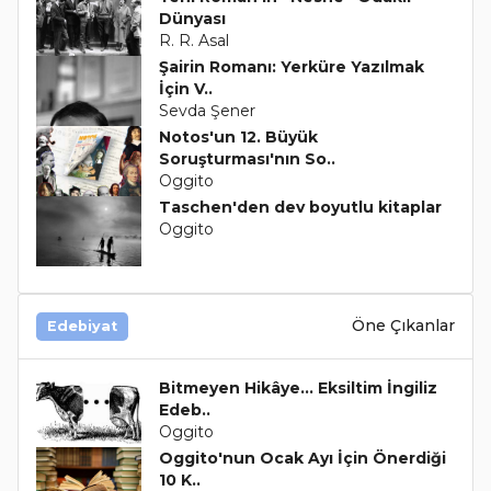
Dünyası
R. R. Asal
Şairin Romanı: Yerküre Yazılmak
İçin V..
Sevda Şener
Notos'un 12. Büyük
Soruşturması'nın So..
Oggito
Taschen'den dev boyutlu kitaplar
Oggito
Öne Çıkanlar
Edebiyat
Bitmeyen Hikâye… Eksiltim İngiliz
Edeb..
Oggito
Oggito'nun Ocak Ayı İçin Önerdiği
10 K..