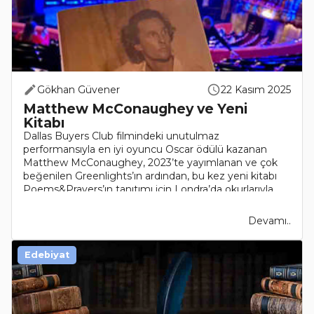
Gökhan Güvener
22 Kasım 2025
Matthew McConaughey ve Yeni
Kitabı
Dallas Buyers Club filmindeki unutulmaz
performansıyla en iyi oyuncu Oscar ödülü kazanan
Matthew McConaughey, 2023’te yayımlanan ve çok
beğenilen Greenlights’ın ardından, bu kez yeni kitabı
Poems&Prayers’ın tanıtımı için Londra’da okurlarıyla
buluştu. Son dönemde po..
Devamı..
Edebiyat