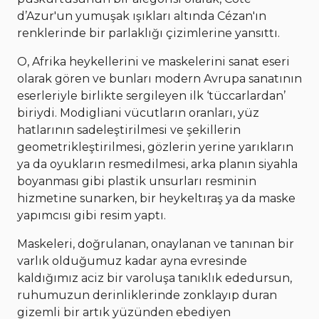
d’Azur'un yumuşak ışıkları altında Cézan'ın
renklerinde bir parlaklığı çizimlerine yansıttı.
O, Afrika heykellerini ve maskelerini sanat eseri
olarak gören ve bunları modern Avrupa sanatının
eserleriyle birlikte sergileyen ilk ‘tüccarlardan’
biriydi. Modigliani vücutların oranları, yüz
hatlarının sadeleştirilmesi ve şekillerin
geometrikleştirilmesi, gözlerin yerine yarıkların
ya da oyukların resmedilmesi, arka planın siyahla
boyanması gibi plastik unsurları resminin
hizmetine sunarken, bir heykeltıraş ya da maske
yapımcısı gibi resim yaptı.
Maskeleri, doğrulanan, onaylanan ve tanınan bir
varlık olduğumuz kadar ayna evresinde
kaldığımız aciz bir varoluşa tanıklık ededursun,
ruhumuzun derinliklerinde zonklayıp duran
gizemli bir artık yüzünden ebediyen