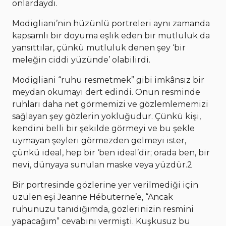
onlardaydı.
Modigliani’nin hüzünlü portreleri aynı zamanda
kapsamlı bir doyuma eşlik eden bir mutluluk da
yansıttılar, çünkü mutluluk denen şey ‘bir
meleğin ciddi yüzünde’ olabilirdi.
Modigliani “ruhu resmetmek” gibi imkânsız bir
meydan okumayı dert edindi. Onun resminde
ruhları daha net görmemizi ve gözlemlememizi
sağlayan şey gözlerin yokluğudur. Çünkü kişi,
kendini belli bir şekilde görmeyi ve bu şekle
uymayan şeyleri görmezden gelmeyi ister,
çünkü ideal, hep bir ‘ben ideal’dir; orada ben, bir
nevi, dünyaya sunulan maske veya yüzdür.2
Bir portresinde gözlerine yer verilmediği için
üzülen eşi Jeanne Hébuterne’e, “Ancak
ruhunuzu tanıdığımda, gözlerinizin resmini
yapacağım” cevabını vermişti. Kuşkusuz bu