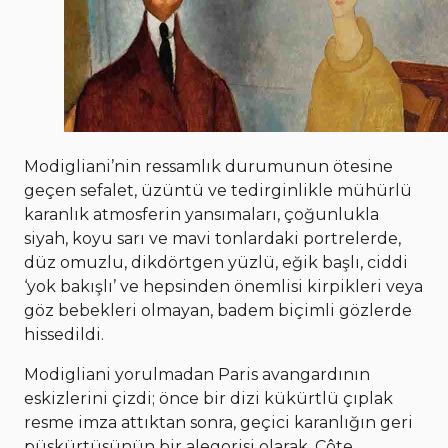
Modigliani’nin ressamlık durumunun ötesine
geçen sefalet, üzüntü ve tedirginlikle mühürlü
karanlık atmosferin yansımaları, çoğunlukla
siyah, koyu sarı ve mavi tonlardaki portrelerde,
düz omuzlu, dikdörtgen yüzlü, eğik başlı, ciddi
‘yok bakışlı’ ve hepsinden önemlisi kirpikleri veya
göz bebekleri olmayan, badem biçimli gözlerde
hissedildi.
Modigliani yorulmadan Paris avangardının
eskizlerini çizdi; önce bir dizi kükürtlü çıplak
resme imza attıktan sonra, geçici karanlığın geri
püskürtüsünün bir alegorisi olarak, Côte