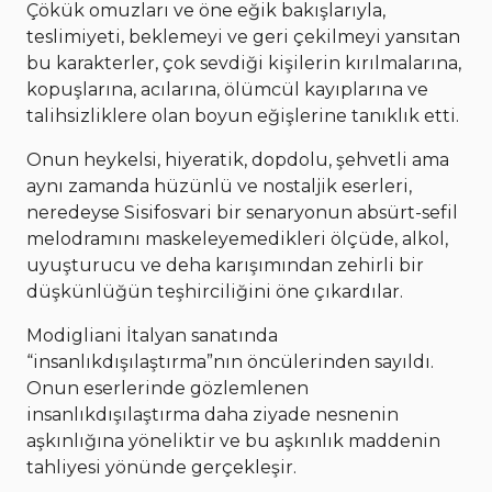
Çökük omuzları ve öne eğik bakışlarıyla,
teslimiyeti, beklemeyi ve geri çekilmeyi yansıtan
bu karakterler, çok sevdiği kişilerin kırılmalarına,
kopuşlarına, acılarına, ölümcül kayıplarına ve
talihsizliklere olan boyun eğişlerine tanıklık etti.
Onun heykelsi, hiyeratik, dopdolu, şehvetli ama
aynı zamanda hüzünlü ve nostaljik eserleri,
neredeyse Sisifosvari bir senaryonun absürt-sefil
melodramını maskeleyemedikleri ölçüde, alkol,
uyuşturucu ve deha karışımından zehirli bir
düşkünlüğün teşhirciliğini öne çıkardılar.
Modigliani İtalyan sanatında
“insanlıkdışılaştırma”nın öncülerinden sayıldı.
Onun eserlerinde gözlemlenen
insanlıkdışılaştırma daha ziyade nesnenin
aşkınlığına yöneliktir ve bu aşkınlık maddenin
tahliyesi yönünde gerçekleşir.