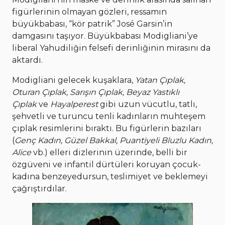
figürlerinin olmayan gözleri, ressamın
büyükbabası, “kör patrik” José Garsin’in
damgasını taşıyor. Büyükbabası Modigliani’ye
liberal Yahudiliğin felsefi derinliğinin mirasını da
aktardı.
Modigliani gelecek kuşaklara,
Yatan Çıplak,
Oturan Çıplak, Sarışın Çıplak, Beyaz Yastıklı
Çıplak
ve
Hayalperest
gibi uzun vücutlu, tatlı,
şehvetli ve turuncu tenli kadınların muhteşem
çıplak resimlerini bıraktı. Bu figürlerin bazıları
(
Genç Kadın, Güzel Bakkal, Puantiyeli Bluzlu Kadın,
Alice
vb.) elleri dizlerinin üzerinde, belli bir
özgüveni ve infantil dürtüleri koruyan çocuk-
kadına benzeyedursun, teslimiyet ve beklemeyi
çağrıştırdılar.