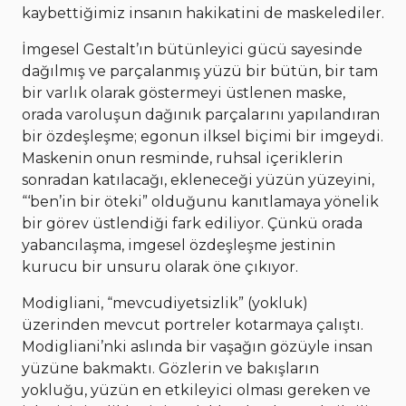
kaybettiğimiz insanın hakikatini de maskelediler.
İmgesel Gestalt’ın bütünleyici gücü sayesinde
dağılmış ve parçalanmış yüzü bir bütün, bir tam
bir varlık olarak göstermeyi üstlenen maske,
orada varoluşun dağınık parçalarını yapılandıran
bir özdeşleşme; egonun ilksel biçimi bir imgeydi.
Maskenin onun resminde, ruhsal içeriklerin
sonradan katılacağı, ekleneceği yüzün yüzeyini,
“‘ben’in bir öteki” olduğunu kanıtlamaya yönelik
bir görev üstlendiği fark ediliyor. Çünkü orada
yabancılaşma, imgesel özdeşleşme jestinin
kurucu bir unsuru olarak öne çıkıyor.
Modigliani, “mevcudiyetsizlik” (yokluk)
üzerinden mevcut portreler kotarmaya çalıştı.
Modigliani’nki aslında bir vaşağın gözüyle insan
yüzüne bakmaktı. Gözlerin ve bakışların
yokluğu, yüzün en etkileyici olması gereken ve