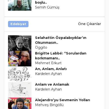
boşlu..
Semih Gümüş
Öne Çıkanlar
Edebiyat
Selahattin Özpalabıyıklar’ın
Okunmasın..
Oggito
Brigitte Labbé: “Sorulardan
korkmamanı..
Mehmet Erkurt
An, Anlam, Anlatı
Kardelen Ayhan
Anlam ve Anlamak
Kardelen Ayhan
Alejandro’yu Sevmenin Yolları
Mehveş Bingöllü