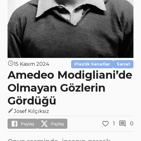
15 Kasım 2024
Plastik Sanatlar
Sanat
Amedeo Modigliani’de
Olmayan Gözlerin
Gördüğü
Josef Kılçıksız
1
0
Paylaş
Paylaş