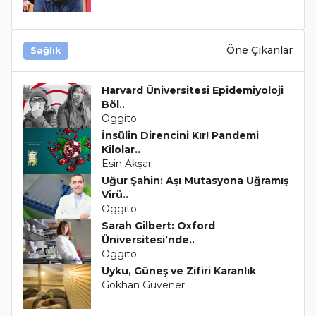
Öne Çıkanlar
Sağlık
Harvard Üniversitesi Epidemiyoloji
Böl..
Oggito
İnsülin Direncini Kır! Pandemi
Kilolar..
Esin Akşar
Uğur Şahin: Aşı Mutasyona Uğramış
Virü..
Oggito
Sarah Gilbert: Oxford
Üniversitesi’nde..
Oggito
Uyku, Güneş ve Zifiri Karanlık
Gökhan Güvener