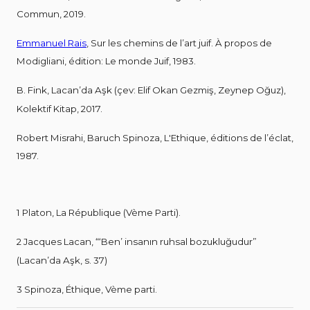
Commun, 2019.
Emmanuel Rais
, Sur les chemins de l’art juif. À propos de
Modigliani, édition: Le monde Juif, 1983.
B. Fink, Lacan’da Aşk (çev: Elif Okan Gezmiş, Zeynep Oğuz),
Kolektif Kitap, 2017.
Robert Misrahi, Baruch Spinoza, L'Ethique, éditions de l’éclat,
1987.
1 Platon, La République (Vème Parti).
2 Jacques Lacan, “‘Ben’ insanın ruhsal bozukluğudur”
(Lacan’da Aşk, s. 37)
3 Spinoza, Éthique, Vème parti.