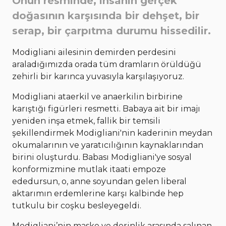
Onun resminde, insanın gerçek
doğasının karşısında bir dehşet, bir
serap, bir çarpıtma durumu hissedilir.
Modigliani ailesinin demirden perdesini
araladığımızda orada tüm dramların örüldüğü
zehirli bir karınca yuvasıyla karşılaşıyoruz.
Modigliani ataerkil ve anaerkilin birbirine
karıştığı figürleri resmetti. Babaya ait bir imajı
yeniden inşa etmek, fallik bir temsili
şekillendirmek Modigliani'nin kaderinin meydan
okumalarının ve yaratıcılığının kaynaklarından
birini oluşturdu. Babası Modigliani'ye sosyal
konformizmine mutlak itaati empoze
ededursun, o, anne soyundan gelen liberal
aktarımın erdemlerine karşı kalbinde hep
tutkulu bir coşku besleyegeldi.
Modigliani’nin maske ve derinlik arasında salınan