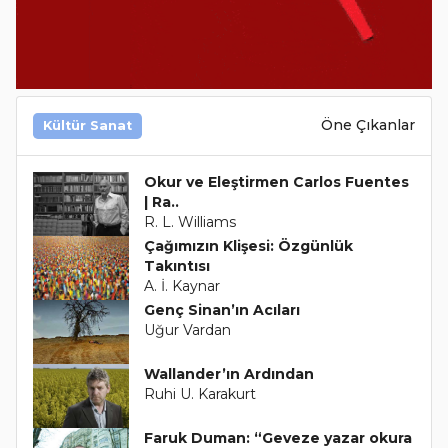
Öne Çıkanlar
Kültür Sanat
Okur ve Eleştirmen Carlos Fuentes
| Ra..
R. L. Williams
Çağımızın Klişesi: Özgünlük
Takıntısı
A. İ. Kaynar
Genç Sinan’ın Acıları
Uğur Vardan
Wallander’ın Ardından
Ruhi U. Karakurt
Faruk Duman: “Geveze yazar okura