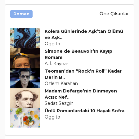
Öne Çıkanlar
Roman
Kolera Günlerinde Aşk’tan Ölümü
ve Aşk..
Oggito
Simone de Beauvoir’ın Kayıp
Romanı
A. İ. Kaynar
Teoman’dan “Rock’n Roll” Kadar
Derin B..
Özlem Karahan
Madam Defarge’nin Dinmeyen
Acısı: Nef..
Sedat Sezgin
Ünlü Romanlardaki 10 Hayali Sofra
Oggito