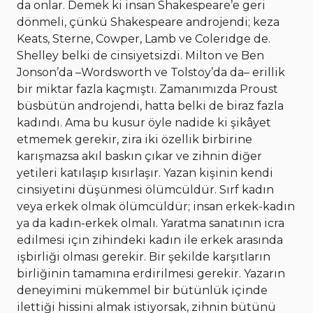
da onlar. Demek ki insan Shakespeare’e geri
dönmeli, çünkü Shakespeare androjendi; keza
Keats, Sterne, Cowper, Lamb ve Coleridge de.
Shelley belki de cinsiyetsizdi. Milton ve Ben
Jonson’da –Wordsworth ve Tolstoy’da da– erillik
bir miktar fazla kaçmıştı. Zamanımızda Proust
büsbütün androjendi, hatta belki de biraz fazla
kadındı. Ama bu kusur öyle nadide ki şikâyet
etmemek gerekir, zira iki özellik birbirine
karışmazsa akıl baskın çıkar ve zihnin diğer
yetileri katılaşıp kısırlaşır. Yazan kişinin kendi
cinsiyetini düşünmesi ölümcüldür. Sırf kadın
veya erkek olmak ölümcüldür; insan erkek-kadın
ya da kadın-erkek olmalı. Yaratma sanatının icra
edilmesi için zihindeki kadın ile erkek arasında
işbirliği olması gerekir. Bir şekilde karşıtların
birliğinin tamamına erdirilmesi gerekir. Yazarın
deneyimini mükemmel bir bütünlük içinde
ilettiği hissini almak istiyorsak, zihnin bütünü