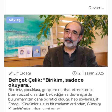
Devamı..
Söyleşi
Elif Erdağı
12 Haziran 2025
Behçet Çelik: "Birikim, sadece
okuyara..
Bilirsiniz, çocuklara, gençlere nasihat etmektense
bizim bizzat onlardan beklediğimiz davranışlarda
bulunmamızın daha öğretici olduğu hep söylenir.Elif
Erdağı: Küskünler, uzun bir molanın ardından, Günışığı
Kitaplığı’ndan çıkan yeni gençl..