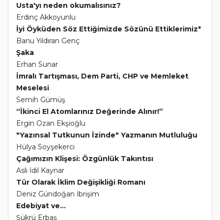
Usta'yı neden okumalısınız?
Erdinç Akkoyunlu
İyi Öyküden Söz Ettiğimizde Sözünü Ettiklerimiz*
Banu Yıldıran Genç
Şaka
Erhan Sunar
İmralı Tartışması, Dem Parti, CHP ve Memleket
Meselesi
Semih Gümüş
“İkinci El Atomlarınız Değerinde Alınır!”
Ergin Ozan Ekşioğlu
"Yazınsal Tutkunun İzinde" Yazmanın Mutluluğu
Hülya Soyşekerci
Çağımızın Klişesi: Özgünlük Takıntısı
Aslı İdil Kaynar
Tür Olarak İklim Değişikliği Romanı
Deniz Gündoğan İbrişim
Edebiyat ve...
Şükrü Erbaş