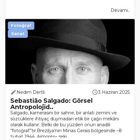
Devamı..
Fotoğraf
Sanat
Nedim Dertli
3 Haziran 2025
Sebastião Salgado: Görsel
Antropolojid..
Salgado, kamerasını bir sahne, bir anlatı zemini ve
sözcüklere ihtiyaç duymadan etik bir çağrı mekânı
olarak kullanır. Belki de bu yüzden onun anadili
“fotoğraf”tır.Brezilya’nın Minas Gerais bölgesinde –8
Şubat 1944, Aimorés– seki..