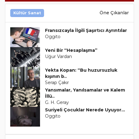
Öne Çıkanlar
Kültür Sanat
Fransızcayla İlgili Şaşırtıcı Ayrıntılar
Oggito
Yeni Bir “Hesaplaşma”
Uğur Vardan
Yekta Kopan: “Bu huzursuzluk
kışının b..
Serap Çakır
Yansımalar, Yanılsamalar ve Kalem
İllü..
G. H. Geray
Suriyeli Çocuklar Nerede Uyuyor…
Oggito