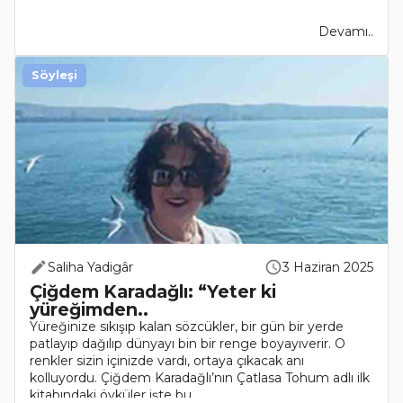
Devamı..
Söyleşi
Saliha Yadigâr
3 Haziran 2025
Çiğdem Karadağlı: “Yeter ki
yüreğimden..
Yüreğinize sıkışıp kalan sözcükler, bir gün bir yerde
patlayıp dağılıp dünyayı bin bir renge boyayıverir. O
renkler sizin içinizde vardı, ortaya çıkacak anı
kolluyordu. Çiğdem Karadağlı’nın Çatlasa Tohum adlı ilk
kitabındaki öyküler işte bu ..