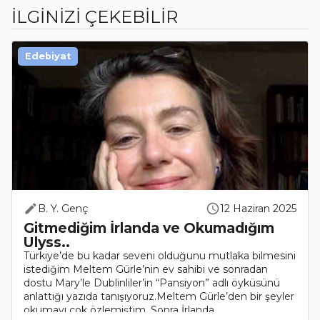
İLGİNİZİ ÇEKEBİLİR
Edebiyat
B. Y. Genç
12 Haziran 2025
Gitmediğim İrlanda ve Okumadığım
Ulyss..
Türkiye’de bu kadar seveni olduğunu mutlaka bilmesini
istediğim Meltem Gürle’nin ev sahibi ve sonradan
dostu Mary’le Dublinliler’in “Pansiyon” adlı öyküsünü
anlattığı yazıda tanışıyoruz.Meltem Gürle’den bir şeyler
okumayı çok özlemiştim. Sonra İrlanda ..