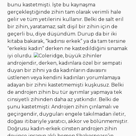
bunu kastetmişti. İşte bu kaynaşma
gerçekleştiğinde zihin tam olarak verimli hale
gelir ve tüm yetilerini kullanır. Belki de salt eril
bir zihin, yaratamaz; salt dişil bir zihin için de
geçerli bu, diye düşündüm. Durup da bir iki
kitaba bakarak, “kadınsı erkek” ya da tam tersine
“erkeksi kadın” derken ne kastedildiğini sınamak
iyi olurdu.
Coleridge, büyük zihinler
androjendir, derken, kadınlara özel bir sempati
duyan bir zihni ya da kadınların davasını
üstlenen veya kendini kadınları yorumlamaya
adayan bir zihni kastetmemişti kuşkusuz. Belki
de androjen zihin bu tür ayrımlar yapmaya tek
cinsiyetli zihinden daha az yatkındır. Belki de
şunu kastetmişti: Androjen zihin çınlamalı ve
geçirgendir, duyguları engele takılmadan iletir,
doğası itibariyle yaratıcı, akkor ve bölünmemiştir.
Doğrusu kadın-erkek cinsten androjen zihin
deyince insanın aklı hemen Shakespeare’in