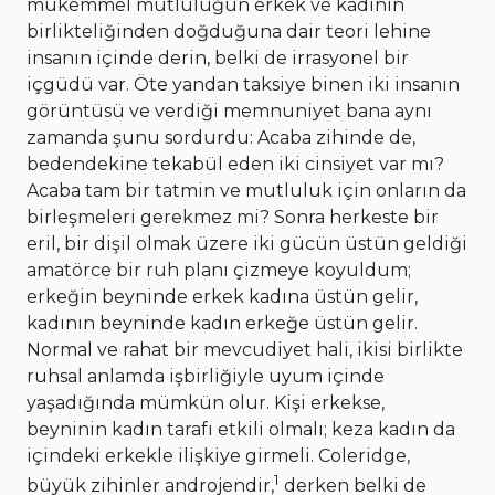
mükemmel mutluluğun erkek ve kadının
birlikteliğinden doğduğuna dair teori lehine
insanın içinde derin, belki de irrasyonel bir
içgüdü var. Öte yandan taksiye binen iki insanın
görüntüsü ve verdiği memnuniyet bana aynı
zamanda şunu sordurdu: Acaba zihinde de,
bedendekine tekabül eden iki cinsiyet var mı?
Acaba tam bir tatmin ve mutluluk için onların da
birleşmeleri gerekmez mi? Sonra herkeste bir
eril, bir dişil olmak üzere iki gücün üstün geldiği
amatörce bir ruh planı çizmeye koyuldum;
erkeğin beyninde erkek kadına üstün gelir,
kadının beyninde kadın erkeğe üstün gelir.
Normal ve rahat bir mevcudiyet hali, ikisi birlikte
ruhsal anlamda işbirliğiyle uyum içinde
yaşadığında mümkün olur. Kişi erkekse,
beyninin kadın tarafı etkili olmalı; keza kadın da
içindeki erkekle ilişkiye girmeli. Coleridge,
1
büyük zihinler androjendir,
derken belki de