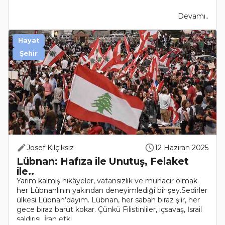
Devamı..
Hayat
Şehir
Josef Kılçıksız
12 Haziran 2025
Lübnan: Hafıza ile Unutuş, Felaket
ile..
Yarım kalmış hikâyeler, vatansızlık ve muhacir olmak
her Lübnanlının yakından deneyimlediği bir şey.Sedirler
ülkesi Lübnan’dayım. Lübnan, her sabah biraz şiir, her
gece biraz barut kokar. Çünkü Filistinliler, içsavaş, İsrail
saldırısı, İran etki..