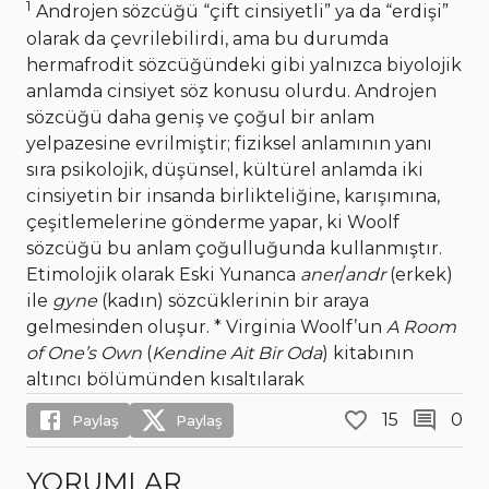
1
Androjen sözcüğü “çift cinsiyetli” ya da “erdişi”
olarak da çevrilebilirdi, ama bu durumda
hermafrodit sözcüğündeki gibi yalnızca biyolojik
anlamda cinsiyet söz konusu olurdu. Androjen
sözcüğü daha geniş ve çoğul bir anlam
yelpazesine evrilmiştir; fiziksel anlamının yanı
sıra psikolojik, düşünsel, kültürel anlamda iki
cinsiyetin bir insanda birlikteliğine, karışımına,
çeşitlemelerine gönderme yapar, ki Woolf
sözcüğü bu anlam çoğulluğunda kullanmıştır.
Etimolojik olarak Eski Yunanca
aner
/
andr
(erkek)
ile
gyne
(kadın) sözcüklerinin bir araya
gelmesinden oluşur. * Virginia Woolf’un
A Room
of One’s Own
(
Kendine Ait Bir Oda
) kitabının
altıncı bölümünden kısaltılarak
15
0
Paylaş
Paylaş
YORUMLAR