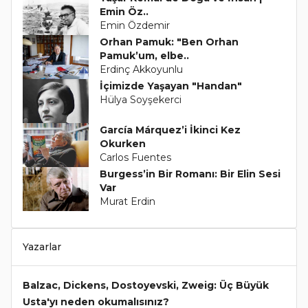
Emin Öz..
Emin Özdemir
Orhan Pamuk: "Ben Orhan
Pamuk’um, elbe..
Erdinç Akkoyunlu
İçimizde Yaşayan "Handan"
Hülya Soyşekerci
García Márquez’i İkinci Kez
Okurken
Carlos Fuentes
Burgess’in Bir Romanı: Bir Elin Sesi
Var
Murat Erdin
Yazarlar
Balzac, Dickens, Dostoyevski, Zweig: Üç Büyük
Usta'yı neden okumalısınız?