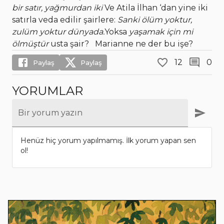
bir satır, yağmurdan iki
Ve Atila İlhan ‘dan yine iki
satırla veda edilir şairlere:
Sanki ölüm yoktur,
zulüm yoktur dünyada.
Yoksa
yaşamak için mi
ölmüştür
usta şair? Marianne ne der bu işe?
12
0
Paylaş
Paylaş
YORUMLAR
Bir yorum yazın
Henüz hiç yorum yapılmamış. İlk yorum yapan sen
ol!