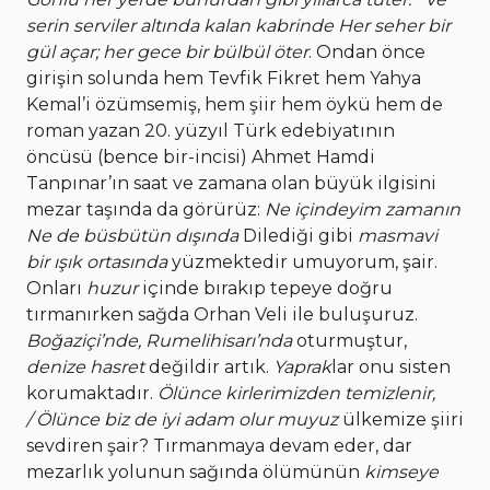
serin serviler altında kalan kabrinde
Her seher bir
gül açar; her gece bir bülbül öter
. Ondan önce
girişin solunda hem Tevfik Fikret hem Yahya
Kemal’i özümsemiş, hem şiir hem öykü hem de
roman yazan 20. yüzyıl Türk edebiyatının
öncüsü (bence bir-incisi) Ahmet Hamdi
Tanpınar’ın saat ve zamana olan büyük ilgisini
mezar taşında da görürüz:
Ne içindeyim zamanın
Ne de büsbütün dışında
Dilediği gibi
masmavi
bir ışık ortasında
yüzmektedir umuyorum, şair.
Onları
huzur
içinde bırakıp tepeye doğru
tırmanırken sağda Orhan Veli ile buluşuruz.
Boğaziçi’nde, Rumelihisarı’nda
oturmuştur,
denize hasret
değildir artık.
Yaprak
lar onu sisten
korumaktadır.
Ölünce kirlerimizden temizlenir,
/
Ölünce biz de iyi adam olur muyuz
ülkemize şiiri
sevdiren şair? Tırmanmaya devam eder, dar
mezarlık yolunun sağında ölümünün
kimseye