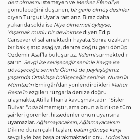
dert olmasını
istemeyen ve
Merkez Efendi’ye
gömüleceğini düşünen,
bir garip ölmüş desinler
diyen Turgut Uyar’a rastlarız. Biraz daha
yukarıda solda ise
Niye ölmemeli öyleyse,
Yaşamak mutlu bir devinimse
diyen Edip
Cansever el sallamaktadır hayata. Sonra uzaktan
bir bakış atıp aşağıya, denize doğru geri dönüp
Özdemir Asaf’la buluşuruz.
İkilemi
sürmektedir
şairin.
Sevgi ise sevişeceğiz seninle
Kavga ise
dövüşeceğiz seninle
Ölümü de paylaştığımız
yaşamda
Ortaklaşa bölüşeceğiz seninle
Nuran’la
Mümtaz’ın
Emirgân’dan yönlendirdikleri
Mahur
Beste’in
ezgileri rüzgarla denize doğru
ulaşmakta, Atilla İlhan’a kavuşmaktadır. "Sisler
Bulvarı"
nda
ölmemiştir, ama onunla birlikte tüm
şairleri görenler, hissedenler onun uyarısına
uyamazlar.
Ağlamayacaksın, Ağlamayacaksın
Dikine duran çakıl taşları,
batan güneşe karşı
sevgiliyle baş başa bırakmaktadır onu.
Lodos’tan