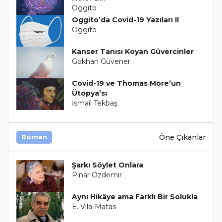
Oggito
Oggito’da Covid-19 Yazıları II
Oggito
Kanser Tanısı Koyan Güvercinler
Gökhan Güvener
Covid-19 ve Thomas More’un
Ütopya’sı
İsmail Tekbaş
Öne Çıkanlar
Roman
Şarkı Söylet Onlara
Pınar Özdemir
Aynı Hikâye ama Farklı Bir Solukla
E. Vila-Matas