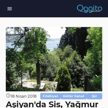
18 Nisan 2018
Edebiyat
Kültür Sanat
Şiir
Aşiyan'da Sis, Yağmur