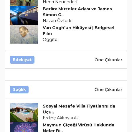
Henri Neuendorf
Berlin: Müzeler Adası ve James
Simon G..
Nazan Öztürk
Van Gogh'un Hikâyesi | Belgesel
Film
Oggito
Öne Çıkanlar
Edebiyat
Öne Çıkanlar
Sağlık
Sosyal Mesafe Villa Fiyatlarını da
Uçu..
Erdinç Akkoyunlu
Maymun Çiçeği Virüsü Hakkında
Neler Bi..