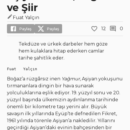
ve Şiir
Fuat Yalçın
12
0
Paylaş
Paylaş
Tekdüze ve ürkek darbeler hem göze
hem kulaklara hitap ederken camlar
tarihe şahitlik eder.
Fuat   Yalçın
Boğaz’a rüzgârsız inen
Yağmur
, Aşiyan yokuşunu
tırmananlara dingin bir hava sunarak
yolculuklarına eşlik ediyor. 19. yüzyıl sonu ve 20.
yüzyıl başında ülkemizin aydınlanma tarihinde
önemli bir kilometre taşı yerini alır. Büyük
savaşın ilk yıllarında Eyüp’te defnedilen Fikret,
1961 yılında törenle Aşiyan’a nakledilir. Yıllarını
geçirdiği Aşiyan’daki evinin bahçesinden bir