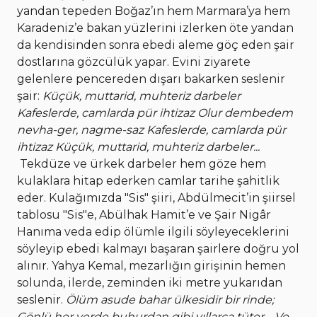
yandan tepeden Boğaz’ın hem Marmara’ya hem
Karadeniz’e bakan yüzlerini izlerken öte yandan
da kendisinden sonra ebedi aleme göç eden şair
dostlarına gözcülük yapar. Evini ziyarete
gelenlere pencereden dışarı bakarken seslenir
şair:
Küçük, muttarid, muhteriz darbeler
Kafeslerde, camlarda pür ihtizaz Olur dembedem
nevha-ger, nagme-saz Kafeslerde, camlarda pür
ihtizaz Küçük, muttarid, muhteriz darbeler...
Tekdüze ve ürkek darbeler hem göze hem
kulaklara hitap ederken camlar tarihe şahitlik
eder. Kulağımızda "Sis" şiiri, Abdülmecit’in şiirsel
tablosu "Sis"e, Abülhak Hamit’e ve Şair Nigâr
Hanıma veda edip ölümle ilgili söyleyeceklerini
söyleyip ebedi kalmayı başaran şairlere doğru yol
alınır. Yahya Kemal, mezarlığın girişinin hemen
solunda, ilerde, zeminden iki metre yukarıdan
seslenir.
Ölüm asude bahar ülkesidir bir rinde;
Gönlü her yerde buhurdan gibi yıllarca tüter.
Ve