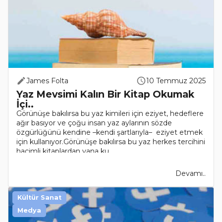
James Folta
10 Temmuz 2025
Yaz Mevsimi Kalın Bir Kitap Okumak
İçi..
Görünüşe bakılırsa bu yaz kimileri için eziyet, hedeflere
ağır basıyor ve çoğu insan yaz aylarının sözde
özgürlüğünü kendine –kendi şartlarıyla– eziyet etmek
için kullanıyor.Görünüşe bakılırsa bu yaz herkes tercihini
hacimli kitaplardan yana ku..
Devamı..
Kültür Sanat
Medya