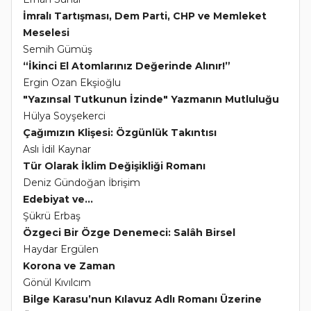
İmralı Tartışması, Dem Parti, CHP ve Memleket
Meselesi
Semih Gümüş
“İkinci El Atomlarınız Değerinde Alınır!”
Ergin Ozan Ekşioğlu
"Yazınsal Tutkunun İzinde" Yazmanın Mutluluğu
Hülya Soyşekerci
Çağımızın Klişesi: Özgünlük Takıntısı
Aslı İdil Kaynar
Tür Olarak İklim Değişikliği Romanı
Deniz Gündoğan İbrişim
Edebiyat ve...
Şükrü Erbaş
Özgeci Bir Özge Denemeci: Salâh Birsel
Haydar Ergülen
Korona ve Zaman
Gönül Kıvılcım
Bilge Karasu’nun Kılavuz Adlı Romanı Üzerine