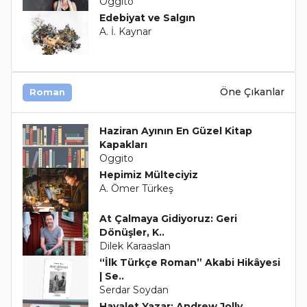
Oggito
Edebiyat ve Salgın
A. İ. Kaynar
Öne Çıkanlar
Roman
Haziran Ayının En Güzel Kitap
Kapakları
Oggito
Hepimiz Mülteciyiz
A. Ömer Türkeş
At Çalmaya Gidiyoruz: Geri
Dönüşler, K..
Dilek Karaaslan
“İlk Türkçe Roman” Akabi Hikâyesi
| Se..
Serdar Soydan
Hayalet Yazar: Andrew Jolly