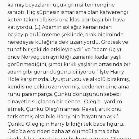
kalmış beyazların uçuk grimsi ten rengine
sahipti. Hiç şüphesiz ısmarlama olan kahverengi
keten takım elbisesi ona klas, ağırbaşlı bir hava
katıyordu. (...) Adamın sol ağız kenarından
başlayıp gülümseme şeklinde, orak biçiminde
neredeyse kulağına dek uzanıyordu. Grotesk ve
tuhaf bir şekilde etkileyiciydi” ve “adam üç yıl
önce Norveç’ten ayrıldığı zamanki kadar yaşlı
görünmediğini, şimdi kırklı yaşların ortasında bir
adam gibi göründüğünü biliyordu.” İşte Harry
Hole karşımızda. Uyuşturucu ve alkolü bırakmış,
kendisine çekidüzen vermiş, bedenen dinç ama
ruhu paramparça. Çünkü dönüşünün sebebi
cinayetle suçlanan bir gence –Oleg’e– yardım
etmek. Çünkü Oleg’in annesi Rakel, artık onu
terk etmiş olsa bile Harry’nin ‘hayatının aşkı’.
Çünkü Oleg için Harry bildiği tek baba figürü…
Oslo’da eroinden daha az ölümcül ama daha
şiddetli bir uyuşturucu hüküm sürüyor. Oleg de