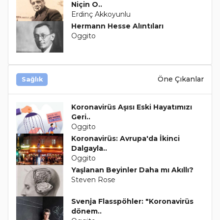
Niçin O..
Erdinç Akkoyunlu
Hermann Hesse Alıntıları
Oggito
Öne Çıkanlar
Sağlık
Koronavirüs Aşısı Eski Hayatımızı
Geri..
Oggito
Koronavirüs: Avrupa'da İkinci
Dalgayla..
Oggito
Yaşlanan Beyinler Daha mı Akıllı?
Steven Rose
Svenja Flasspöhler: "Koronavirüs
dönem..