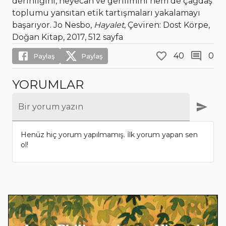
derinliğini, heyecan ve gerilimini hem de çağdaş
toplumu yansıtan etik tartışmaları yakalamayı
başarıyor. Jo Nesbo,
Hayalet
, Çeviren: Dost Körpe,
Doğan Kitap, 2017, 512 sayfa
40
0
Paylaş
Paylaş
YORUMLAR
Bir yorum yazın
Henüz hiç yorum yapılmamış. İlk yorum yapan sen
ol!