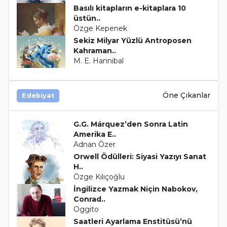
Basılı kitapların e-kitaplara 10
üstün..
Özge Kepenek
Sekiz Milyar Yüzlü Antroposen
Kahraman..
M. E. Hannibal
Öne Çıkanlar
Edebiyat
G.G. Márquez’den Sonra Latin
Amerika E..
Adnan Özer
Orwell Ödülleri: Siyasi Yazıyı Sanat
H..
Özge Kılıçoğlu
İngilizce Yazmak Niçin Nabokov,
Conrad..
Oggito
Saatleri Ayarlama Enstitüsü’nü