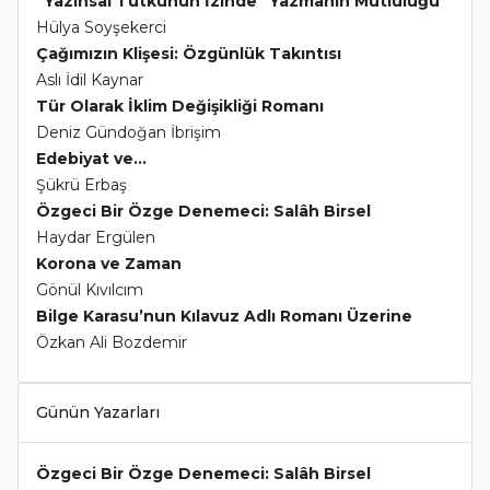
"Yazınsal Tutkunun İzinde" Yazmanın Mutluluğu
Hülya Soyşekerci
Çağımızın Klişesi: Özgünlük Takıntısı
Aslı İdil Kaynar
Tür Olarak İklim Değişikliği Romanı
Deniz Gündoğan İbrişim
Edebiyat ve...
Şükrü Erbaş
Özgeci Bir Özge Denemeci: Salâh Birsel
Haydar Ergülen
Korona ve Zaman
Gönül Kıvılcım
Bilge Karasu’nun Kılavuz Adlı Romanı Üzerine
Özkan Ali Bozdemir
Günün Yazarları
Özgeci Bir Özge Denemeci: Salâh Birsel