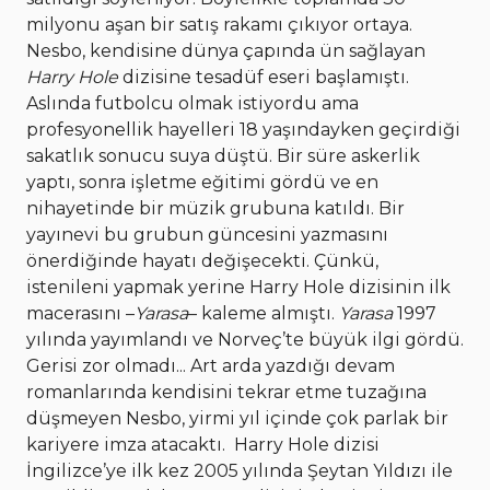
milyonu aşan bir satış rakamı çıkıyor ortaya.
Nesbo, kendisine dünya çapında ün sağlayan
Harry Hole
dizisine tesadüf eseri başlamıştı.
Aslında futbolcu olmak istiyordu ama
profesyonellik hayelleri 18 yaşındayken geçirdiği
sakatlık sonucu suya düştü. Bir süre askerlik
yaptı, sonra işletme eğitimi gördü ve en
nihayetinde bir müzik grubuna katıldı. Bir
yayınevi bu grubun güncesini yazmasını
önerdiğinde hayatı değişecekti. Çünkü,
istenileni yapmak yerine Harry Hole dizisinin ilk
macerasını –
Yarasa
– kaleme almıştı.
Yarasa
1997
yılında yayımlandı ve Norveç’te büyük ilgi gördü.
Gerisi zor olmadı... Art arda yazdığı devam
romanlarında kendisini tekrar etme tuzağına
düşmeyen Nesbo, yirmi yıl içinde çok parlak bir
kariyere imza atacaktı.
Harry Hole dizisi
İngilizce’ye ilk kez 2005 yılında Şeytan Yıldızı ile