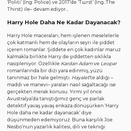
‘Politi’ (İng: Police) ve 2017’de ‘Tшrst’ (İng.:The
Thirst) ile– devam ediyor...
Harry Hole Daha Ne Kadar Dayanacak?
Harry Hole maceraları, hem işlenen meselelerle
çok katmanlı hem de olayların seyri ile şiddet
içeren romanlar. Şiddete en çok kadınlar maruz
kalmakla birlikte Harry de şiddetten sıklıkla
nasipleniyor. Özellikle
Kardan Adam
ve
Leopar
romanlarında bir dizi yara edinmiş, yüzü
tanınmaz bir hale gelmişti.
Hayalet
’te aldığı –
maddi ve manevi– yaraları nasıl sağaltacağı ise
gerçekten merak konusu. Yirmi yıl önce
Avustralya’da tanıştığımız genç ve parlak
detektif yavaş yavaş enkaza dönüşürken ‘Harry
Hole daha ne kadar dayanacak’ diye
düşünmeden edemiyoruz. Buna karşılık Joe
Nesbo’nun yazarlık kalitesi, dili ve tekniği