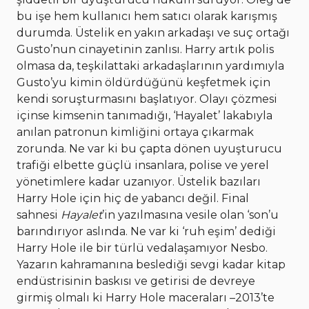
bu işe hem kullanıcı hem satıcı olarak karışmış
durumda. Üstelik en yakın arkadaşı ve suç ortağı
Gusto’nun cinayetinin zanlısı. Harry artık polis
olmasa da, teşkilattaki arkadaşlarının yardımıyla
Gusto’yu kimin öldürdüğünü keşfetmek için
kendi soruşturmasını başlatıyor. Olayı çözmesi
içinse kimsenin tanımadığı, ‘Hayalet’ lakabıyla
anılan patronun kimliğini ortaya çıkarmak
zorunda. Ne var ki bu çapta dönen uyuşturucu
trafiği elbette güçlü insanlara, polise ve yerel
yönetimlere kadar uzanıyor. Üstelik bazıları
Harry Hole için hiç de yabancı değil. Final
sahnesi
Hayalet
’in yazılmasına vesile olan ‘son’u
barındırıyor aslında. Ne var ki ‘ruh eşim’ dediği
Harry Hole ile bir türlü vedalaşamıyor Nesbo.
Yazarın kahramanına beslediği sevgi kadar kitap
endüstrisinin baskısı ve getirisi de devreye
girmiş olmalı ki Harry Hole maceraları –2013’te