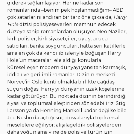
giderek sağlamlaşıyor. Her ne kadar son
romanlarında –benim pek hoşlanmadığım– ABD
çok satarlarını andıran bir tarz öne çıksa da,
Harry
Hole
dizisi polisiyeseverleri memnun edecek
düzeye sahip romanlardan oluşuyor. Neo Naziler,
kirli polisler, kirli siyasetçiler, uyuşturucu
satıcıları, banka soyguncuları, hatta seri katillerle
ama en çok da kendi iblisleriyle boğuşan Harry
Hole’un maceraları ele aldığı konularla
küreselleşen modern dünyayı yansıtan karmaşık,
iddialı ve gerilimli romanlar. Dizinin merkezi
Norveç’in Oslo kenti olmakla birlikte çağdaş
suçun doğası Harry’yi dünyanın uzak köşelerine
kadar götürüyor. Bu noktada dizinin barındırdığı
siyasi ve toplumsal eleştiriden söz edebiliriz. Stig
Larsson ya da Henning Mankell kadar değilse bile
Joe Nesbo da açtığı suç dosyalarıyla toplumsal
meselelere eğiliyor; alışılageldik polisiyelerden
daha yoğun ama yine de polisiye türün izin