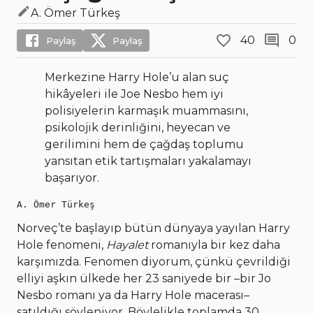
A. Ömer Türkeş
40
0
Paylaş
Paylaş
Merkezine Harry Hole’u alan suç
hikâyeleri ile Joe Nesbo hem iyi
polisiyelerin karmaşık muammasını,
psikolojik derinliğini, heyecan ve
gerilimini hem de çağdaş toplumu
yansıtan etik tartışmaları yakalamayı
başarıyor.
A. Ömer Türkeş
Norveç’te başlayıp bütün dünyaya yayılan Harry
Hole fenomeni,
Hayalet
romanıyla bir kez daha
karşımızda. Fenomen diyorum, çünkü çevrildiği
elliyi aşkın ülkede her 23 saniyede bir –bir Jo
Nesbo romanı ya da Harry Hole macerası–
satıldığı söyleniyor. Böylelikle toplamda 30