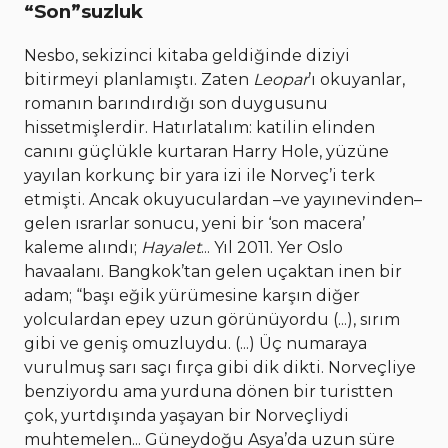
“Son”suzluk
Nesbo, sekizinci kitaba geldiğinde diziyi
bitirmeyi planlamıştı. Zaten
Leopar
’ı okuyanlar,
romanın barındırdığı son duygusunu
hissetmişlerdir. Hatırlatalım: katilin elinden
canını güçlükle kurtaran Harry Hole, yüzüne
yayılan korkunç bir yara izi ile Norveç’i terk
etmişti. Ancak okuyuculardan –ve yayınevinden–
gelen ısrarlar sonucu, yeni bir ‘son macera’
kaleme alındı;
Hayalet
... Yıl 2011. Yer Oslo
havaalanı. Bangkok’tan gelen uçaktan inen bir
adam; “başı eğik yürümesine karşın diğer
yolculardan epey uzun görünüyordu (...), sırım
gibi ve geniş omuzluydu. (...) Üç numaraya
vurulmuş sarı saçı fırça gibi dik dikti. Norveçliye
benziyordu ama yurduna dönen bir turistten
çok, yurtdışında yaşayan bir Norveçliydi
muhtemelen... Güneydoğu Asya’da uzun süre