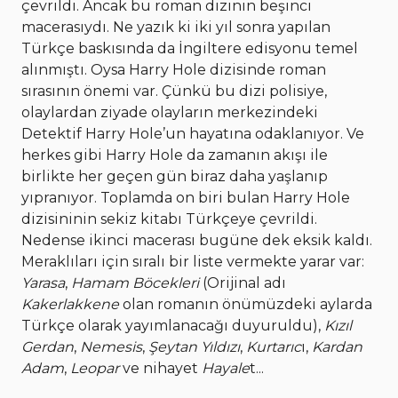
çevrildi. Ancak bu roman dizinin beşinci
macerasıydı. Ne yazık ki iki yıl sonra yapılan
Türkçe baskısında da İngiltere edisyonu temel
alınmıştı. Oysa Harry Hole dizisinde roman
sırasının önemi var. Çünkü bu dizi polisiye,
olaylardan ziyade olayların merkezindeki
Detektif Harry Hole’un hayatına odaklanıyor. Ve
herkes gibi Harry Hole da zamanın akışı ile
birlikte her geçen gün biraz daha yaşlanıp
yıpranıyor. Toplamda on biri bulan Harry Hole
dizisininin sekiz kitabı Türkçeye çevrildi.
Nedense ikinci macerası bugüne dek eksik kaldı.
Meraklıları için sıralı bir liste vermekte yarar var:
Yarasa
,
Hamam Böcekleri
(Orijinal adı
Kakerlakkene
olan romanın önümüzdeki aylarda
Türkçe olarak yayımlanacağı duyuruldu),
Kızıl
Gerdan
,
Nemesis
,
Şeytan Yıldızı
,
Kurtarıc
ı,
Kardan
Adam
,
Leopar
ve nihayet
Hayale
t...