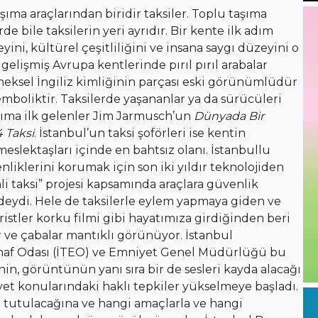
ma araçlarından biridir taksiler. Toplu taşıma
e bile taksilerin yeri ayrıdır. Bir kente ilk adım
ni, kültürel çeşitliliğini ve insana saygı düzeyini o
 gelişmiş Avrupa kentlerinde pırıl pırıl arabalar
leneksel İngiliz kimliğinin parçası eski görünümlüdür
semboliktir. Taksilerde yaşananlar ya da sürücüleri
klıma ilk gelenler Jim Jarmusch’un
Dünyada Bir
 Taksi
. İstanbul’un taksi şoförleri ise kentin
eslektaşları içinde en bahtsız olanı. İstanbullu
nliklerini korumak için son iki yıldır teknolojiden
li taksi” projesi kapsamında araçlara güvenlik
eydi. Hele de taksilerle eylem yapmaya giden ve
ristler korku filmi gibi hayatımıza girdiğinden beri
r ve çabalar mantıklı görünüyor. İstanbul
Esnaf Odası (İTEO) ve Emniyet Genel Müdürlüğü bu
in, görüntünün yanı sıra bir de sesleri kayda alacağı
yet konularındaki haklı tepkiler yükselmeye başladı.
n tutulacağına ve hangi amaçlarla ve hangi