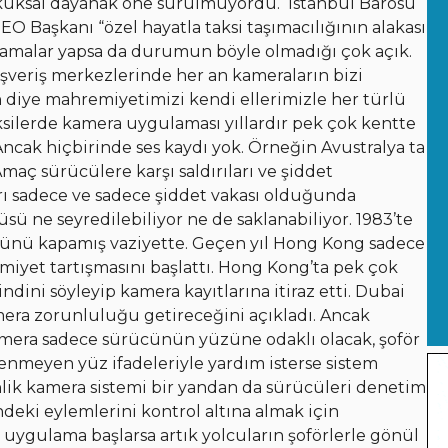
hukuksal dayanak öne sürülmüyordu.
İstanbul Barosu
EO Başkanı “özel hayatla taksi taşımacılığının alakası
ıklamalar yapsa da durumun böyle olmadığı çok açık.
lışveriş merkezlerinde her an kameraların bizi
ın diye mahremiyetimizi kendi ellerimizle her türlü
silerde kamera uygulaması yıllardır pek çok kentte
 Ancak hiçbirinde ses kaydı yok. Örneğin Avustralya ta
Amaç sürücülere karşı saldırıları ve şiddet
rı sadece ve sadece şiddet vakası olduğunda
üsü ne seyredilebiliyor ne de saklanabiliyor. 1983’te
 önünü kapamış vaziyette. Geçen yıl Hong Kong sadece
iyet tartışmasını başlattı. Hong Kong’ta pek çok
ndini söyleyip kamera kayıtlarına itiraz etti. Dubai
mera zorunluluğu getireceğini açıkladı. Ancak
amera sadece sürücünün yüzüne odaklı olacak, şoför
lenmeyen yüz ifadeleriyle yardım isterse sistem
ik kamera sistemi bir yandan da sürücüleri denetim
deki eylemlerini kontrol altına almak için
u uygulama başlarsa artık yolcuların şoförlerle gönül