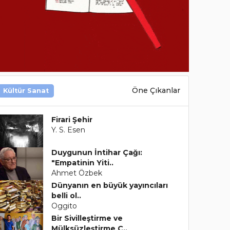
Öne Çıkanlar
Kültür Sanat
Firari Şehir
Y. S. Esen
Duygunun İntihar Çağı:
"Empatinin Yiti..
Ahmet Özbek
Dünyanın en büyük yayıncıları
belli ol..
Oggito
Bir Sivilleştirme ve
Mülksüzleştirme Ç..