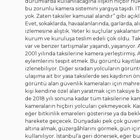
durumlarda kullanılacağına ilişkin hiçbir 
bu zorunlu kamera sistemini yargıya taşıdı. İT
yok. Zaten taksiler kamusal alandır” gibi aç
Evet, sokaklarda, havaalanlarında, garlarda, a
izlemesine alıştık. Yeter ki suçlular yakalans
kurum ve kuruluşa teslim edeli çok oldu. Tak
var ve benzer tartışmalar yaşandı, yaşanıyor.
2001 yılında taksilerine kamera yerleştirmiş. 
eylemlerini tespit etmek. Bu görüntü kayıtla
izlenebiliyor. Diğer sıradan yolcuların görünt
ulaşıma ait bir yasa taksilerde ses kaydının
görüntü alan güvenlik kameraları için mahrem
kişi kendine özel alan yaratmak için taksiye bi
de 2018 yılı sonuna kadar tüm taksilerine ka
kameraların hiçbiri yolcuları çekmeyecek. K
eğer bitkinlik emareleri gösterirse ya da bek
harekete geçecek. Dünyadaki pek çok güvenl
altına almak, güzergâhlarını görmek, gün için
kullanılıyor. İstanbul’a geri dönersek, eğer b