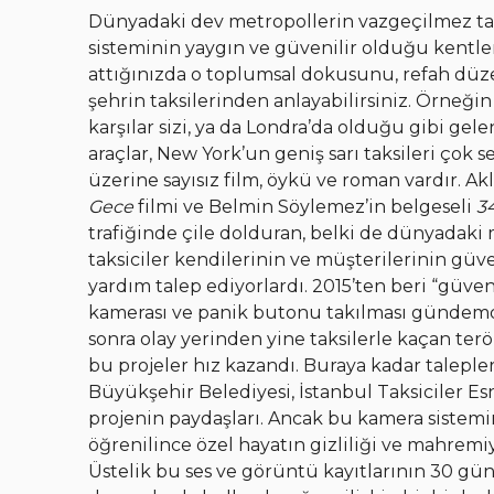
Dünyadaki dev metropollerin vazgeçilmez taşı
sisteminin yaygın ve güvenilir olduğu kentlerd
attığınızda o toplumsal dokusunu, refah düzeyi
şehrin taksilerinden anlayabilirsiniz. Örneğin
karşılar sizi, ya da Londra’da olduğu gibi ge
araçlar, New York’un geniş sarı taksileri çok 
üzerine sayısız film, öykü ve roman vardır. A
Gece
filmi ve Belmin Söylemez’in belgeseli
34
trafiğinde çile dolduran, belki de dünyadaki m
taksiciler kendilerinin ve müşterilerinin güve
yardım talep ediyorlardı. 2015’ten beri “güven
kamerası ve panik butonu takılması gündemd
sonra olay yerinden yine taksilerle kaçan terö
bu projeler hız kazandı. Buraya kadar taleple
Büyükşehir Belediyesi, İstanbul Taksiciler 
projenin paydaşları. Ancak bu kamera sistemin
öğrenilince özel hayatın gizliliği ve mahremi
Üstelik bu ses ve görüntü kayıtlarının 30 gü