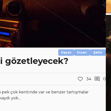
Hayat
İnsan
Şehir
mi gözetleyecek?
34
0
pek çok kentinde var ve benzer tartışmalar
aydı yok...