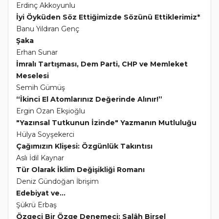
Erdinç Akkoyunlu
İyi Öyküden Söz Ettiğimizde Sözünü Ettiklerimiz*
Banu Yıldıran Genç
Şaka
Erhan Sunar
İmralı Tartışması, Dem Parti, CHP ve Memleket
Meselesi
Semih Gümüş
“İkinci El Atomlarınız Değerinde Alınır!”
Ergin Ozan Ekşioğlu
"Yazınsal Tutkunun İzinde" Yazmanın Mutluluğu
Hülya Soyşekerci
Çağımızın Klişesi: Özgünlük Takıntısı
Aslı İdil Kaynar
Tür Olarak İklim Değişikliği Romanı
Deniz Gündoğan İbrişim
Edebiyat ve...
Şükrü Erbaş
Özgeci Bir Özge Denemeci: Salâh Birsel