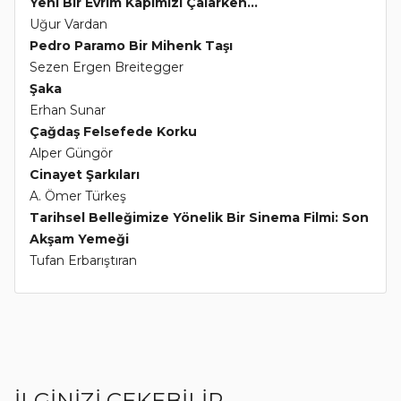
Yeni Bir Evrim Kapımızı Çalarken...
Uğur Vardan
Pedro Paramo Bir Mihenk Taşı
Sezen Ergen Breitegger
Şaka
Erhan Sunar
Çağdaş Felsefede Korku
Alper Güngör
Cinayet Şarkıları
A. Ömer Türkeş
Tarihsel Belleğimize Yönelik Bir Sinema Filmi: Son
Akşam Yemeği
Tufan Erbarıştıran
İLGİNİZİ ÇEKEBİLİR