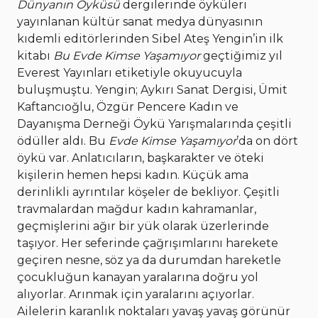
Dünyanın Öyküsü
dergilerinde öyküleri
yayınlanan kültür sanat medya dünyasının
kıdemli editörlerinden Sibel Ateş Yengin’in ilk
kitabı
Bu Evde Kimse Yaşamıyor
geçtiğimiz yıl
Everest Yayınları etiketiyle okuyucuyla
buluşmuştu. Yengin; Aykırı Sanat Dergisi, Ümit
Kaftancıoğlu, Özgür Pencere Kadın ve
Dayanışma Derneği Öykü Yarışmalarında çeşitli
ödüller aldı. Bu
Evde Kimse Yaşamıyor
’da on dört
öykü var. Anlatıcıların, başkarakter ve öteki
kişilerin hemen hepsi kadın. Küçük ama
derinlikli ayrıntılar köşeler de bekliyor. Çeşitli
travmalardan mağdur kadın kahramanlar,
geçmişlerini ağır bir yük olarak üzerlerinde
taşıyor. Her seferinde çağrışımlarını harekete
geçiren nesne, söz ya da durumdan hareketle
çocukluğun kanayan yaralarına doğru yol
alıyorlar. Arınmak için yaralarını açıyorlar.
Ailelerin karanlık noktaları yavaş yavaş görünür