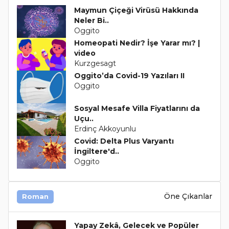
Maymun Çiçeği Virüsü Hakkında
Neler Bi..
Oggito
Homeopati Nedir? İşe Yarar mı? |
video
Kurzgesagt
Oggito’da Covid-19 Yazıları II
Oggito
Sosyal Mesafe Villa Fiyatlarını da
Uçu..
Erdinç Akkoyunlu
Covid: Delta Plus Varyantı
İngiltere'd..
Oggito
Öne Çıkanlar
Roman
Yapay Zekâ, Gelecek ve Popüler