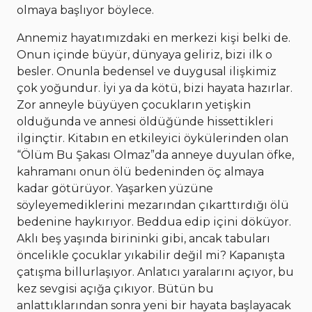
olmaya başlıyor böylece.
Annemiz hayatımızdaki en merkezi kişi belki de.
Onun içinde büyür, dünyaya geliriz, bizi ilk o
besler. Onunla bedensel ve duygusal ilişkimiz
çok yoğundur. İyi ya da kötü, bizi hayata hazırlar.
Zor anneyle büyüyen çocukların yetişkin
olduğunda ve annesi öldüğünde hissettikleri
ilginçtir. Kitabın en etkileyici öykülerinden olan
“Ölüm Bu Şakası Olmaz”da anneye duyulan öfke,
kahramanı onun ölü bedeninden öç almaya
kadar götürüyor. Yaşarken yüzüne
söyleyemediklerini mezarından çıkarttırdığı ölü
bedenine haykırıyor. Beddua edip içini döküyor.
Aklı beş yaşında birininki gibi, ancak tabuları
öncelikle çocuklar yıkabilir değil mi? Kapanışta
çatışma billurlaşıyor. Anlatıcı yaralarını açıyor, bu
kez sevgisi açığa çıkıyor. Bütün bu
anlattıklarından sonra yeni bir hayata başlayacak