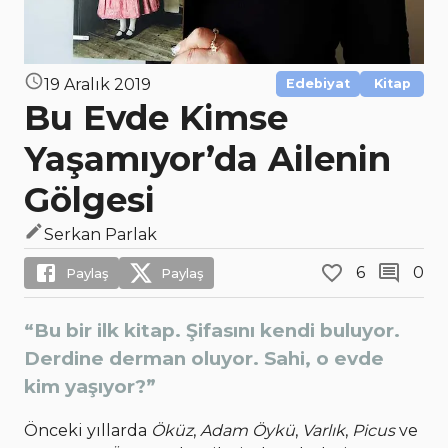
19 Aralık 2019
Edebiyat
Kitap
Bu Evde Kimse
Yaşamıyor’da Ailenin
Gölgesi
Serkan Parlak
6
0
Paylaş
Paylaş
“Bu bir ilk kitap. Şifasını kendi buluyor.
Derdine derman oluyor. Sahi, o evde
kim yaşıyor?”
Önceki yıllarda
Öküz
,
Adam Öykü
,
Varlık
,
Picus
ve