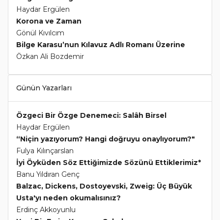
Haydar Ergülen
Korona ve Zaman
Gönül Kıvılcım
Bilge Karasu’nun Kılavuz Adlı Romanı Üzerine
Özkan Ali Bozdemir
Günün Yazarları
Özgeci Bir Özge Denemeci: Salâh Birsel
Haydar Ergülen
“Niçin yazıyorum? Hangi doğruyu onaylıyorum?"
Fulya Kılınçarslan
İyi Öyküden Söz Ettiğimizde Sözünü Ettiklerimiz*
Banu Yıldıran Genç
Balzac, Dickens, Dostoyevski, Zweig: Üç Büyük
Usta'yı neden okumalısınız?
Erdinç Akkoyunlu