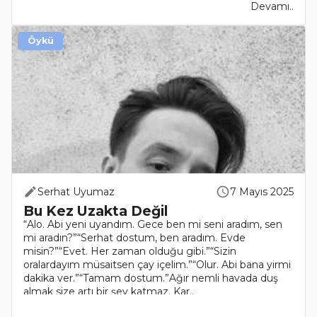
Devamı..
Öykü
Serhat Uyumaz
7 Mayıs 2025
Bu Kez Uzakta Değil
“Alo. Abi yeni uyandım. Gece ben mi seni aradım, sen
mi aradın?”“Serhat dostum, ben aradım. Evde
misin?”“Evet. Her zaman olduğu gibi.”“Sizin
oralardayım müsaitsen çay içelim.”“Olur. Abi bana yirmi
dakika ver.”“Tamam dostum.”Ağır nemli havada duş
almak size artı bir şey katmaz. Kar..