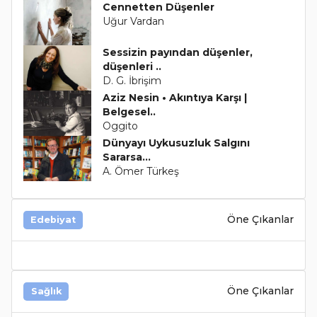
Cennetten Düşenler
Uğur Vardan
Sessizin payından düşenler,
düşenleri ..
D. G. İbrişim
Aziz Nesin • Akıntıya Karşı |
Belgesel..
Oggito
Dünyayı Uykusuzluk Salgını
Sararsa...
A. Ömer Türkeş
Öne Çıkanlar
Edebiyat
Öne Çıkanlar
Sağlık