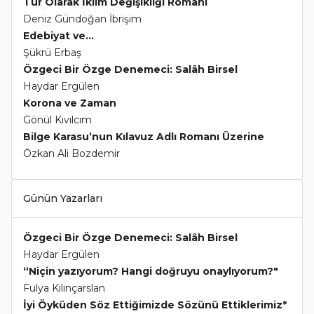
Tür Olarak İklim Değişikliği Romanı
Deniz Gündoğan İbrişim
Edebiyat ve...
Şükrü Erbaş
Özgeci Bir Özge Denemeci: Salâh Birsel
Haydar Ergülen
Korona ve Zaman
Gönül Kıvılcım
Bilge Karasu’nun Kılavuz Adlı Romanı Üzerine
Özkan Ali Bozdemir
Günün Yazarları
Özgeci Bir Özge Denemeci: Salâh Birsel
Haydar Ergülen
“Niçin yazıyorum? Hangi doğruyu onaylıyorum?"
Fulya Kılınçarslan
İyi Öyküden Söz Ettiğimizde Sözünü Ettiklerimiz*