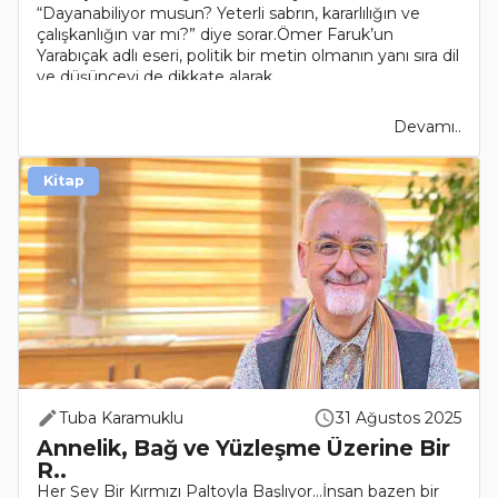
“Dayanabiliyor musun? Yeterli sabrın, kararlılığın ve
çalışkanlığın var mı?” diye sorar.Ömer Faruk’un
Yarabıçak adlı eseri, politik bir metin olmanın yanı sıra dil
ve düşünceyi de dikkate alarak..
Devamı..
Kitap
Tuba Karamuklu
31 Ağustos 2025
Annelik, Bağ ve Yüzleşme Üzerine Bir
R..
Her Şey Bir Kırmızı Paltoyla Başlıyor...İnsan bazen bir