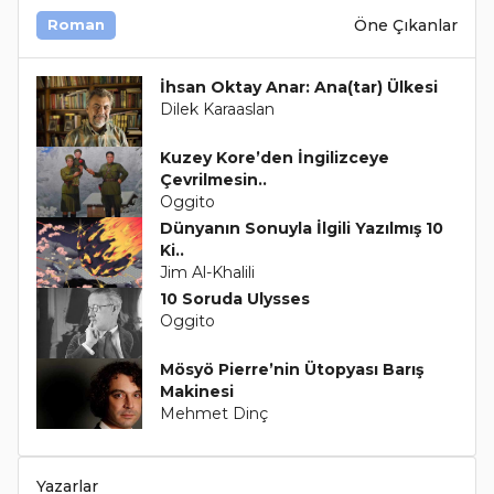
Öne Çıkanlar
Roman
İhsan Oktay Anar: Ana(tar) Ülkesi
Dilek Karaaslan
Kuzey Kore’den İngilizceye
Çevrilmesin..
Oggito
Dünyanın Sonuyla İlgili Yazılmış 10
Ki..
Jim Al-Khalili
10 Soruda Ulysses
Oggito
Mösyö Pierre’nin Ütopyası Barış
Makinesi
Mehmet Dinç
Yazarlar