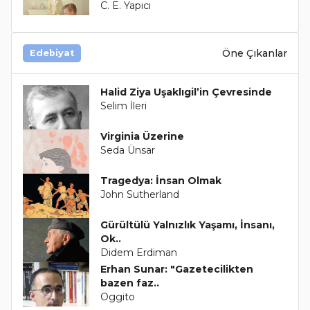
C. E. Yapıcı
Öne Çıkanlar
Edebiyat
Halid Ziya Uşaklıgil’in Çevresinde
Selim İleri
Virginia Üzerine
Seda Ünsar
Tragedya: İnsan Olmak
John Sutherland
Gürültülü Yalnızlık Yaşamı, İnsanı,
Ok..
Didem Erdiman
Erhan Sunar: "Gazetecilikten
bazen faz..
Oggito