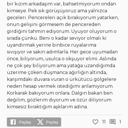
bir kızım arkadaşım var, bahsetmiyorum ondan
kimseye. Pek sık görüşüyoruz ama yalnızca
geceleri. Pencereleri açık bırakıyorum yatarken,
onun gelişini görmesem de pencereden
girdiğini tahmin ediyorum. Uyuyor oluyorum o
sırada çünkü. Beni o kadar seviyor olmalı ki
uyandırmak yerine binbice rüyalarıma
sıvışıyor ve sakin adımlarla. Her gece uyumadan
önce, biliyorum, usulca o okşuyor elimi. Aslında
ne çok şey biliyorum ama yatağa uzandığımda
üzerime çöken düşmanca ağırlığın altında,
karşımdaki duvara vuran o ürkütücü gölgelere
neden hesap vermek istediğimi anlamıyorum.
Korkarak bakıyorum onlara. Dalgın bakan ben
değilim, gözlerim diyorum ve özür diliyorum
kimsesiz bıraktığım aşklarım adına.
11
1
Paylaş
Paylaş