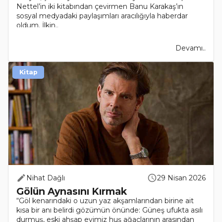
Nettel’in iki kitabından çevirmen Banu Karakaş’ın
sosyal medyadaki paylaşımları aracılığıyla haberdar
oldum. İlkin..
Devamı..
Kitap
Nihat Dağlı
29 Nisan 2026
Gölün Aynasını Kırmak
“Göl kenarındaki o uzun yaz akşamlarından birine ait
kısa bir anı belirdi gözümün önünde: Güneş ufukta asılı
durmuş, eski ahşap evimiz huş ağaçlarının arasından