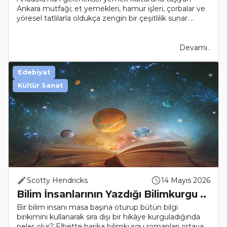
Ankara mutfağı; et yemekleri, hamur işleri, çorbalar ve
yöresel tatlılarla oldukça zengin bir çeşitlilik sunar. ..
Devamı..
Edebiyat
Kültür Sanat
Scotty Hendricks
14 Mayıs 2026
Bilim İnsanlarının Yazdığı Bilimkurgu ..
Bir bilim insanı masa başına oturup bütün bilgi
birikimini kullanarak sıra dışı bir hikâye kurguladığında
neler olur? Elbette harika bilimkurgu romanları ortaya