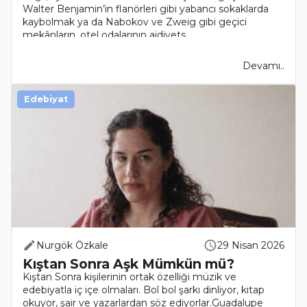
Walter Benjamin’in flanörleri gibi yabancı sokaklarda
kaybolmak ya da Nabokov ve Zweig gibi geçici
mekânların, otel odalarının aidiyets..
Devamı..
Edebiyat
Nurgök Özkale
29 Nisan 2026
Kıştan Sonra Aşk Mümkün mü?
Kıştan Sonra kişilerinin ortak özelliği müzik ve
edebiyatla iç içe olmaları. Bol bol şarkı dinliyor, kitap
okuyor, şair ve yazarlardan söz ediyorlar.Guadalupe