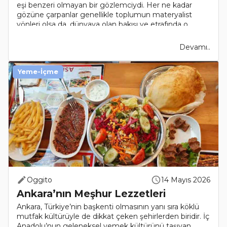
eşi benzeri olmayan bir gözlemciydi. Her ne kadar
gözüne çarpanlar genellikle toplumun materyalist
yönleri olsa da, dünyaya olan bakışı ve etrafında o..
Devamı..
Yeme-İçme
Oggito
14 Mayıs 2026
Ankara’nın Meşhur Lezzetleri
Ankara, Türkiye’nin başkenti olmasının yanı sıra köklü
mutfak kültürüyle de dikkat çeken şehirlerden biridir. İç
Anadolu’nun geleneksel yemek kültürünü taşıyan