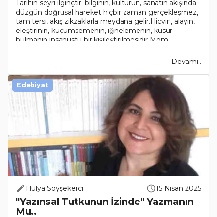
Tarihin seyri ilginçtir; bilginin, kültürün, sanatın akışında
düzgün doğrusal hareket hiçbir zaman gerçekleşmez,
tam tersi, akış zikzaklarla meydana gelir.Hicvin, alayın,
eleştirinin, küçümsemenin, iğnelemenin, kusur
bulmanın insanüstü bir kişileştirilmesidir Mom..
Devamı..
Edebiyat
Hülya Soyşekerci
15 Nisan 2025
"Yazınsal Tutkunun İzinde" Yazmanın
Mu..