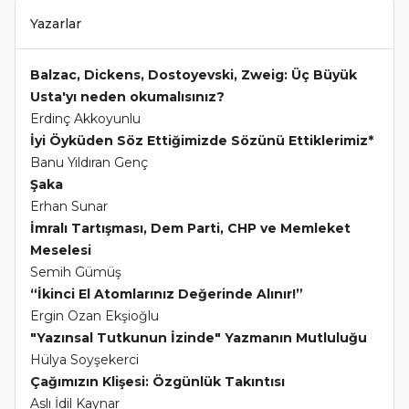
Yazarlar
Balzac, Dickens, Dostoyevski, Zweig: Üç Büyük
Usta'yı neden okumalısınız?
Erdinç Akkoyunlu
İyi Öyküden Söz Ettiğimizde Sözünü Ettiklerimiz*
Banu Yıldıran Genç
Şaka
Erhan Sunar
İmralı Tartışması, Dem Parti, CHP ve Memleket
Meselesi
Semih Gümüş
“İkinci El Atomlarınız Değerinde Alınır!”
Ergin Ozan Ekşioğlu
"Yazınsal Tutkunun İzinde" Yazmanın Mutluluğu
Hülya Soyşekerci
Çağımızın Klişesi: Özgünlük Takıntısı
Aslı İdil Kaynar