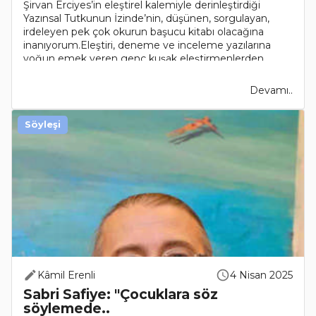
Şirvan Erciyes’in eleştirel kalemiyle derinleştirdiği
Yazınsal Tutkunun İzinde’nin, düşünen, sorgulayan,
irdeleyen pek çok okurun başucu kitabı olacağına
inanıyorum.Eleştiri, deneme ve inceleme yazılarına
yoğun emek veren genç kuşak eleştirmenlerden
Şirva..
Devamı..
Söyleşi
Kâmil Erenli
4 Nisan 2025
Sabri Safiye: "Çocuklara söz
söylemede..