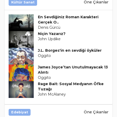
Öne Çıkanlar
Kültür Sanat
En Sevdiğiniz Roman Karakteri
Gerçek O..
Denis Gürcü
Niçin Yazarız?
John Updike
J.L. Borges'in en sevdiği öyküler
Oggito
James Joyce’tan Unutulmayacak 13
Alıntı
Oggito
Rage Bait: Sosyal Medyanın Öfke
Tuzağı
John McAlaney
Öne Çıkanlar
Edebiyat