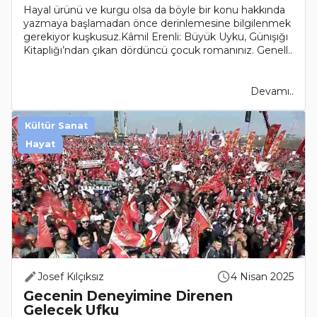
Hayal ürünü ve kurgu olsa da böyle bir konu hakkında
yazmaya başlamadan önce derinlemesine bilgilenmek
gerekiyor kuşkusuz.Kâmil Erenli: Büyük Uyku, Günışığı
Kitaplığı’ndan çıkan dördüncü çocuk romanınız. Genell..
Devamı..
Kültür Sanat
Hayat
Josef Kılçıksız
4 Nisan 2025
Gecenin Deneyimine Direnen
Gelecek Ufku