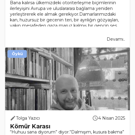
Bana kalırsa ülkemizdeki otoriterleşme biçimlerinin
ilerleyişini Avrupa ve uluslararası bağlama yeniden
yerleştirerek ele almak gerekiyor.Damarlarımızdaki
kan, huzursuz bir gecenin teri, bir ayrılığın gözyaşları,
yakın mesafeden gaza maruz kalmış bir gencin ses..
Devamı..
Öykü
Tolga Yazıcı
4 Nisan 2025
Kömür Karası
“Huhuu sana diyorum” diyor.“Dalmışım, kusura bakma”