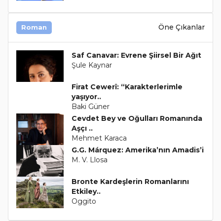
Öne Çıkanlar
Roman
Saf Canavar: Evrene Şiirsel Bir Ağıt
Şule Kaynar
Firat Cewerî: “Karakterlerimle
yaşıyor..
Baki Güner
Cevdet Bey ve Oğulları Romanında
Aşçı ..
Mehmet Karaca
G.G. Márquez: Amerika’nın Amadis’i
M. V. Llosa
Bronte Kardeşlerin Romanlarını
Etkiley..
Oggito