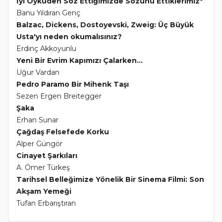
İyi Öyküden Söz Ettiğimizde Sözünü Ettiklerimiz*
Banu Yıldıran Genç
Balzac, Dickens, Dostoyevski, Zweig: Üç Büyük
Usta'yı neden okumalısınız?
Erdinç Akkoyunlu
Yeni Bir Evrim Kapımızı Çalarken...
Uğur Vardan
Pedro Paramo Bir Mihenk Taşı
Sezen Ergen Breitegger
Şaka
Erhan Sunar
Çağdaş Felsefede Korku
Alper Güngör
Cinayet Şarkıları
A. Ömer Türkeş
Tarihsel Belleğimize Yönelik Bir Sinema Filmi: Son
Akşam Yemeği
Tufan Erbarıştıran