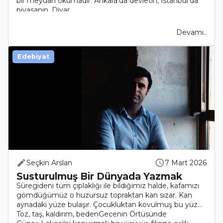
bir meydan okumadır: Ankara’da devletin, İstanbul’da
piyasanın, Diyar..
Devamı..
Edebiyat
Seçkin Arslan
7 Mart 2026
Susturulmuş Bir Dünyada Yazmak
Süregideni tüm çıplaklığı ile bildiğimiz halde, kafamızı
gömdüğümüz o huzursuz topraktan kan sızar. Kan
aynadaki yüze bulaşır. Çocukluktan kovulmuş bu yüz…
Toz, taş, kaldırım, bedenGecenin Örtüsünde