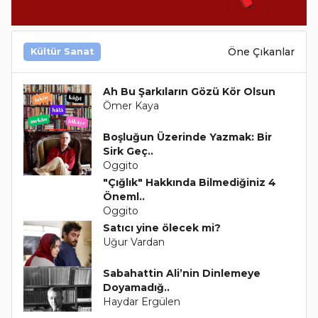
Öne Çıkanlar
Kültür Sanat
Ah Bu Şarkıların Gözü Kör Olsun
Ömer Kaya
Boşluğun Üzerinde Yazmak: Bir
Sirk Geç..
Oggito
"Çığlık" Hakkında Bilmediğiniz 4
Öneml..
Oggito
Satıcı yine ölecek mi?
Uğur Vardan
Sabahattin Ali’nin Dinlemeye
Doyamadığ..
Haydar Ergülen