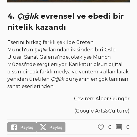
4.
Çığlık
evrensel ve ebedi bir
nitelik kazandı
Eserini birkaç farklı şekilde üreten
Munch'ün
Çığlık'
larından ikisinden biri Oslo
Ulusal Sanat Galerisi'nde, ötekiyse Munch
Müzesi'nde sergileniyor. Karikatür olsun dijital
olsun birçok farklı medya ve yöntem kullanılarak
yeniden üretilen
Çığlık
dünyanın en çok tanınan
sanat eserlerinden.
Çeviren: Alper Güngör
(Google Arts&Culture)
0
0
Paylaş
Paylaş