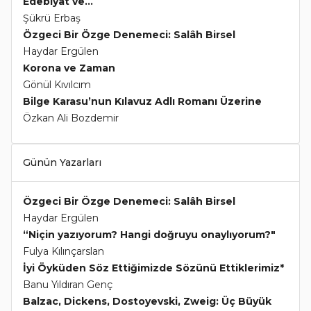
Edebiyat ve...
Şükrü Erbaş
Özgeci Bir Özge Denemeci: Salâh Birsel
Haydar Ergülen
Korona ve Zaman
Gönül Kıvılcım
Bilge Karasu’nun Kılavuz Adlı Romanı Üzerine
Özkan Ali Bozdemir
Günün Yazarları
Özgeci Bir Özge Denemeci: Salâh Birsel
Haydar Ergülen
“Niçin yazıyorum? Hangi doğruyu onaylıyorum?"
Fulya Kılınçarslan
İyi Öyküden Söz Ettiğimizde Sözünü Ettiklerimiz*
Banu Yıldıran Genç
Balzac, Dickens, Dostoyevski, Zweig: Üç Büyük