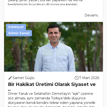
çıkarıp şiirler yazan, bunları yaparken de kendi
benliğimizin büyüleyici illüzyonuna kapılan
biyokimyasal..
Devamı..
Edebiyat
Kültür Sanat
Samet Güçlü
7 Mart 2026
Bir Hakikat Üretimi Olarak Siyaset ve
..
Ömer Faruk ve Selahattin Demirtaş’ın “aşk” üzerine
söz alması, aynı zamanda Türkiye’deki düşünce
dünyasının kendi kendini tekrar eden yapısına yönelik