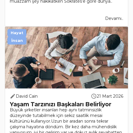
muazzam şey hakikatken Sokrates’e göre dünya..
Devamı..
Hayat
İnsan
David Cain
21 Mart 2026
Yaşam Tarzınızı Başkaları Belirliyor
Büyük şirketler insanları hep aynı tatminsizlik
düzeyinde tutabilmek için sekiz saatlik mesai
kültürünü kullanıyor.Uzun bir aradan sonra tekrar
çalışma hayatına döndüm. Bir kez daha mühendislik
yapıyorum, iyi bir gelirim var ve dokuz aylık seyahatten