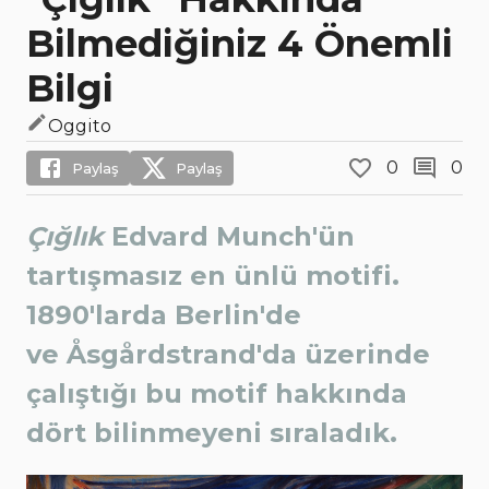
Bilmediğiniz 4 Önemli
Bilgi
Oggito
0
0
Paylaş
Paylaş
Çığlık
Edvard Munch'ün
tartışmasız en ünlü motifi.
1890'larda Berlin'de
ve Åsgårdstrand'da üzerinde
çalıştığı bu motif hakkında
dört bilinmeyeni sıraladık.