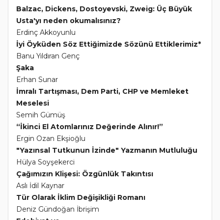
Balzac, Dickens, Dostoyevski, Zweig: Üç Büyük
Usta'yı neden okumalısınız?
Erdinç Akkoyunlu
İyi Öyküden Söz Ettiğimizde Sözünü Ettiklerimiz*
Banu Yıldıran Genç
Şaka
Erhan Sunar
İmralı Tartışması, Dem Parti, CHP ve Memleket
Meselesi
Semih Gümüş
“İkinci El Atomlarınız Değerinde Alınır!”
Ergin Ozan Ekşioğlu
"Yazınsal Tutkunun İzinde" Yazmanın Mutluluğu
Hülya Soyşekerci
Çağımızın Klişesi: Özgünlük Takıntısı
Aslı İdil Kaynar
Tür Olarak İklim Değişikliği Romanı
Deniz Gündoğan İbrişim