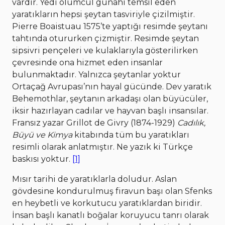
vardır. Yedi ölümcül günahı temsil eden
yaratıkların hepsi şeytan tasviriyle çizilmiştir.
Pierre Boaistuau 1575’te yaptığı resimde şeytanı
tahtında otururken çizmiştir. Resimde şeytan
sipsivri pençeleri ve kulaklarıyla gösterilirken
çevresinde ona hizmet eden insanlar
bulunmaktadır. Yalnızca şeytanlar yoktur
Ortaçağ Avrupası’nın hayal gücünde. Dev yaratık
Behemothlar, şeytanın arkadaşı olan büyücüler,
iksir hazırlayan cadılar ve hayvan başlı insansılar.
Fransız yazar Grillot de Givry (1874-1929)
Cadılık,
Büyü ve Kimya
kitabında tüm bu yaratıkları
resimli olarak anlatmıştır. Ne yazık ki Türkçe
baskısı yoktur.
[1]
Mısır tarihi de yaratıklarla doludur. Aslan
gövdesine kondurulmuş firavun başı olan Sfenks
en heybetli ve korkutucu yaratıklardan biridir.
İnsan başlı kanatlı boğalar koruyucu tanrı olarak