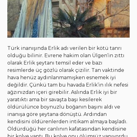
Türk inanışında Erlik adı verilen bir kötü tanrı
olduğu bilinir. Evrene hakim olan Ülgen’in zıttı
olarak Erlik şeytanı temsil eder ve bazı
resimlerde üç gözlü olarak çizilir. Tan vaktinde
hava henüz aydınlanmamışken esnemek iyi
değildir. Çünkü tam bu havada Erlik’in ılık nefesi
ağzınızdan içeri girebilir. Aslında Erlik iyi bir
yaratıktı ama bir savaşta başı kesilerek
öldürülünce boynuzlu boğanın başını aldı ve
inanışa göre şeytana dönüştü. Ardından
kendisini öldürenlerden intikam almaya başladı.
Öldürdüğü her canlının kafatasından kendisine
bir kolye yaptı. Bu kolye onu ölümsüz yapıyordu.