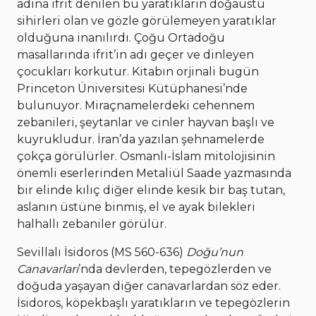
adına ifrit denilen bu yaratıkların doğaüstü
sihirleri olan ve gözle görülemeyen yaratıklar
olduğuna inanılırdı. Çoğu Ortadoğu
masallarında ifrit’in adı geçer ve dinleyen
çocukları korkutur. Kitabın orjinali bugün
Princeton Üniversitesi Kütüphanesi’nde
bulunuyor. Miraçnamelerdeki cehennem
zebanileri, şeytanlar ve cinler hayvan başlı ve
kuyrukludur. İran’da yazılan şehnamelerde
çokça görülürler. Osmanlı-İslam mitolojisinin
önemli eserlerinden Metaliül Saade yazmasında
bir elinde kılıç diğer elinde kesik bir baş tutan,
aslanın üstüne binmiş, el ve ayak bilekleri
halhallı zebaniler görülür.
Sevillalı İsidoros (MS 560-636)
Doğu’nun
Canavarları
’nda devlerden, tepegözlerden ve
doğuda yaşayan diğer canavarlardan söz eder.
İsidoros, köpekbaşlı yaratıkların ve tepegözlerin