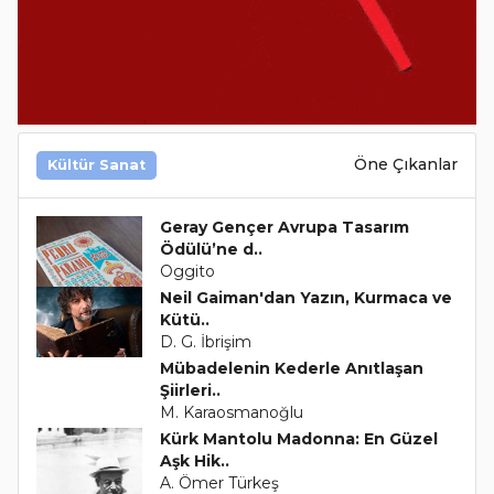
Öne Çıkanlar
Kültür Sanat
Geray Gençer Avrupa Tasarım
Ödülü’ne d..
Oggito
Neil Gaiman'dan Yazın, Kurmaca ve
Kütü..
D. G. İbrişim
Mübadelenin Kederle Anıtlaşan
Şiirleri..
M. Karaosmanoğlu
Kürk Mantolu Madonna: En Güzel
Aşk Hik..
A. Ömer Türkeş