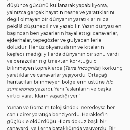
düşünce gücünü kullanarak yapabiliyorsa,
yalnızca gerçek hayatın nesne ve yaratıklarını
değil olmayan bir dünyanın yaratıklarını da
pekâlâ düşünebilir ve yazabilir. Yazın dünyası en
başından beri yazarların hayal ettiği canavarlar,
ejderhalar, tepegözler ve gulyabanilerle
doludur. Henüz okyanusların ve kıtaların
keşfedilmediği yıllarda dünyanın bir sonu vardı
ve denizcilerin gitmekten korktuğu o
bilinmeyen topraklarda (
Terra Incognita
) korkunç
yaratıklar ve canavarlar yaşıyordu. Ortaçağ
haritacıları bilinmeyen bölgelerin üstüne
hic
sunt leones
yazardı. Yani “aslanların ve başka
yırtıcı yaratıkların yaşadığı yer.”
Yunan ve Roma mitolojisindeki neredeyse her
canlı birer yaratığa benziyordu. Herakles’in
güçlükle öldürdüğü Hidra dokuz başlı bir
canavardı ve Lerna bataklığında yaşıyordu. Bir