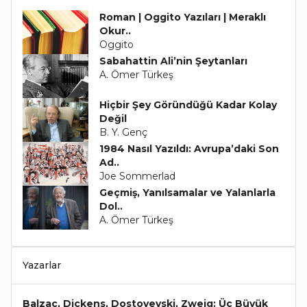
Roman | Oggito Yazıları | Meraklı
Okur..
Oggito
Sabahattin Ali’nin Şeytanları
A. Ömer Türkeş
Hiçbir Şey Göründüğü Kadar Kolay
Değil
B. Y. Genç
1984 Nasıl Yazıldı: Avrupa’daki Son
Ad..
Joe Sommerlad
Geçmiş, Yanılsamalar ve Yalanlarla
Dol..
A. Ömer Türkeş
Yazarlar
Balzac, Dickens, Dostoyevski, Zweig: Üç Büyük