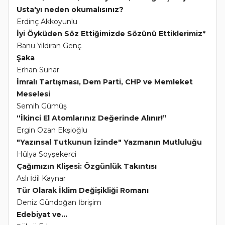
Usta'yı neden okumalısınız?
Erdinç Akkoyunlu
İyi Öyküden Söz Ettiğimizde Sözünü Ettiklerimiz*
Banu Yıldıran Genç
Şaka
Erhan Sunar
İmralı Tartışması, Dem Parti, CHP ve Memleket
Meselesi
Semih Gümüş
“İkinci El Atomlarınız Değerinde Alınır!”
Ergin Ozan Ekşioğlu
"Yazınsal Tutkunun İzinde" Yazmanın Mutluluğu
Hülya Soyşekerci
Çağımızın Klişesi: Özgünlük Takıntısı
Aslı İdil Kaynar
Tür Olarak İklim Değişikliği Romanı
Deniz Gündoğan İbrişim
Edebiyat ve...