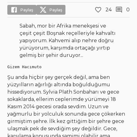
24
0
Paylaş
Paylaş
Sabah, mor bir Afrika menekşesi ve
çeşit çeşit Boşnak reçelleriyle kahvaltı
yapıyorum. Kahvemi alıp nehre doğru
yürüyorum, karşımda ortaçağı yırtıp
gelmiş bir şehir duruyor...
Gizem Hacımuto
Şu anda hiçbir şey gerçek değil, ama ben
yüzyılların ağırlığı altında boğulduğumu
hissediyorum. Sylvia Plath Sonbaharı ve gece
sokaklarda, ellerim ceplerimde yürümeyi 18
Kasım 2014 gecesi orada sevdim. Uzun ve
yağmurlu bir yolculuk sonunda gece çökerken
girmiştim şehre. İlk kez gittiğim bir şehre gece
ulaşmak pek de sevdiğim şey değildir. Gece,
karşılama konusunda samimi olabilir ama