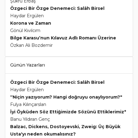
Şükrü Erbaş
Özgeci Bir Özge Denemeci: Salâh Birsel
Haydar Ergülen
Korona ve Zaman
Gönül Kıvılcım
Bilge Karasu’nun Kılavuz Adlı Romanı Üzerine
Özkan Ali Bozdemir
Günün Yazarları
Özgeci Bir Özge Denemeci: Salâh Birsel
Haydar Ergülen
“Niçin yazıyorum? Hangi doğruyu onaylıyorum?"
Fulya Kılınçarslan
İyi Öyküden Söz Ettiğimizde Sözünü Ettiklerimiz*
Banu Yıldıran Genç
Balzac, Dickens, Dostoyevski, Zweig: Üç Büyük
Usta'yı neden okumalısınız?