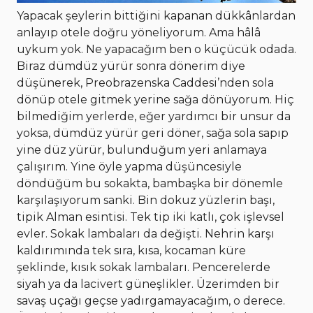
Yapacak şeylerin bittiğini kapanan dükkânlardan
anlayıp otele doğru yöneliyorum. Ama hâlâ
uykum yok. Ne yapacağım ben o küçücük odada.
Biraz dümdüz yürür sonra dönerim diye
düşünerek, Preobrazenska Caddesi’nden sola
dönüp otele gitmek yerine sağa dönüyorum. Hiç
bilmediğim yerlerde, eğer yardımcı bir unsur da
yoksa, dümdüz yürür geri döner, sağa sola sapıp
yine düz yürür, bulunduğum yeri anlamaya
çalışırım. Yine öyle yapma düşüncesiyle
döndüğüm bu sokakta, bambaşka bir dönemle
karşılaşıyorum sanki. Bin dokuz yüzlerin başı,
tipik Alman esintisi. Tek tip iki katlı, çok işlevsel
evler. Sokak lambaları da değişti. Nehrin karşı
kaldırımında tek sıra, kısa, kocaman küre
şeklinde, kısık sokak lambaları. Pencerelerde
siyah ya da lacivert güneşlikler. Üzerimden bir
savaş uçağı geçse yadırgamayacağım, o derece.