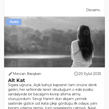
Devamı..
Öykü
Mercan Barışkan
20 Eylül 2025
Alt Kat
Sigara uğruna…Açık bahçe kapısının tam önüne denk
gelen, her seferinde lanet okuduğum o eski püskü
sandalyede bir bacağımı kıvırıp altıma almış
oturuyordum. Sevgi Hanım dün akşam yemek
saatinde gizlice üst kata çıkıp gördüğü ilk odaya, yani
benim odama girmiş, tüm sigaralarımı çalmıştı. Nasıl..