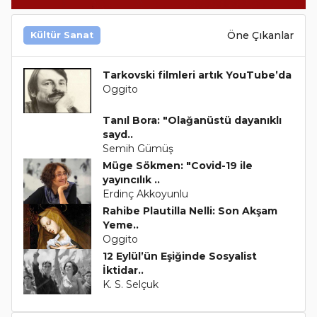
Öne Çıkanlar
Kültür Sanat
Tarkovski filmleri artık YouTube’da
Oggito
Tanıl Bora: "Olağanüstü dayanıklı
sayd..
Semih Gümüş
Müge Sökmen: "Covid-19 ile
yayıncılık ..
Erdinç Akkoyunlu
Rahibe Plautilla Nelli: Son Akşam
Yeme..
Oggito
12 Eylül’ün Eşiğinde Sosyalist
İktidar..
K. S. Selçuk