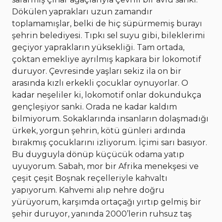
Dökülen yaprakları uzun zamandır
toplamamışlar, belki de hiç süpürmemiş burayı
şehrin belediyesi. Tıpkı sel suyu gibi, bileklerimi
geçiyor yaprakların yüksekliği. Tam ortada,
çoktan emekliye ayrılmış kapkara bir lokomotif
duruyor. Çevresinde yaşları sekiz ila on bir
arasında kızlı erkekli çocuklar oynuyorlar. O
kadar neşeliler ki, lokomotif onlar dokundukça
gençleşiyor sanki. Orada ne kadar kaldım
bilmiyorum. Sokaklarında insanların dolaşmadığı
ürkek, yorgun şehrin, kötü günleri ardında
bırakmış çocuklarını izliyorum. İçimi sarı basıyor.
Bu duyguyla dönüp küçücük odama yatıp
uyuyorum. Sabah, mor bir Afrika menekşesi ve
çeşit çeşit Boşnak reçelleriyle kahvaltı
yapıyorum. Kahvemi alıp nehre doğru
yürüyorum, karşımda ortaçağı yırtıp gelmiş bir
şehir duruyor, yanında 2000’lerin ruhsuz taş