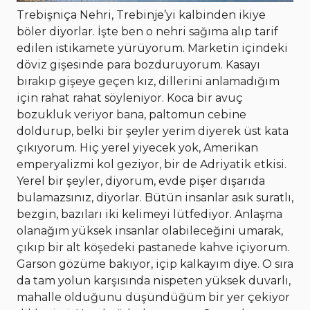
Trebişniça Nehri, Trebinje’yi kalbinden ikiye
böler diyorlar. İşte ben o nehri sağıma alıp tarif
edilen istikamete yürüyorum. Marketin içindeki
döviz gişesinde para bozduruyorum. Kasayı
bırakıp gişeye geçen kız, dillerini anlamadığım
için rahat rahat söyleniyor. Koca bir avuç
bozukluk veriyor bana, paltomun cebine
doldurup, belki bir şeyler yerim diyerek üst kata
çıkıyorum. Hiç yerel yiyecek yok, Amerikan
emperyalizmi kol geziyor, bir de Adriyatik etkisi.
Yerel bir şeyler, diyorum, evde pişer dışarıda
bulamazsınız, diyorlar. Bütün insanlar asık suratlı,
bezgin, bazıları iki kelimeyi lütfediyor. Anlaşma
olanağım yüksek insanlar olabileceğini umarak,
çıkıp bir alt köşedeki pastanede kahve içiyorum.
Garson gözüme bakıyor, içip kalkayım diye. O sıra
da tam yolun karşısında nispeten yüksek duvarlı,
mahalle olduğunu düşündüğüm bir yer çekiyor