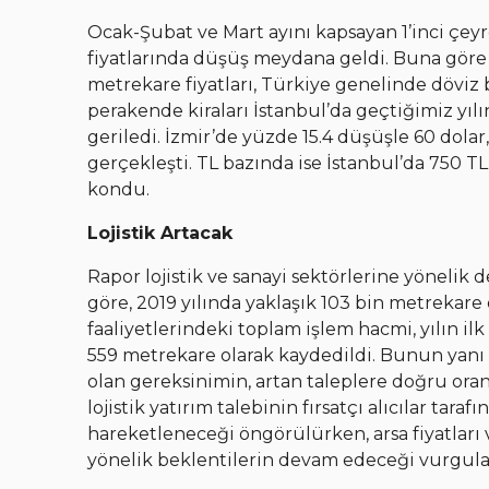
Ocak-Şubat ve Mart ayını kapsayan 1’inci çe
fiyatlarında düşüş meydana geldi. Buna göre b
metrekare fiyatları, Türkiye genelinde döviz b
perakende kiraları İstanbul’da geçtiğimiz yıl
geriledi. İzmir’de yüzde 15.4 düşüşle 60 dolar
gerçekleşti. TL bazında ise İstanbul’da 750 TL
kondu.
Lojistik Artacak
Rapor lojistik ve sanayi sektörlerine yönelik 
göre, 2019 yılında yaklaşık 103 bin metrekare
faaliyetlerindeki toplam işlem hacmi, yılın ilk
559 metrekare olarak kaydedildi. Bunun yanı s
olan gereksinimin, artan taleplere doğru oran
lojistik yatırım talebinin fırsatçı alıcılar t
hareketleneceği öngörülürken, arsa fiyatları
yönelik beklentilerin devam edeceği vurgula