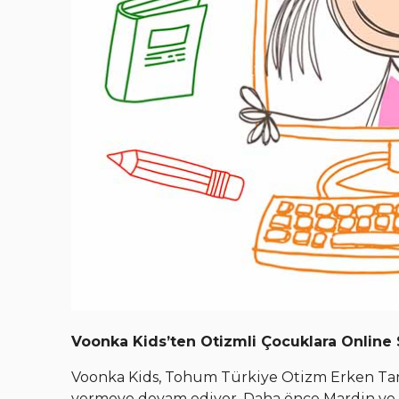
Voonka Kids’ten Otizmli Çocuklara Online
Voonka Kids, Tohum Türkiye Otizm Erken Tanı
vermeye devam ediyor. Daha önce Mardin ve Ko