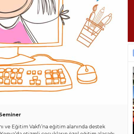
 Seminer
 ve Eğitim Vakfı’na eğitim alanında destek
nya’da otizmli çocukların özel eğitim alacağı