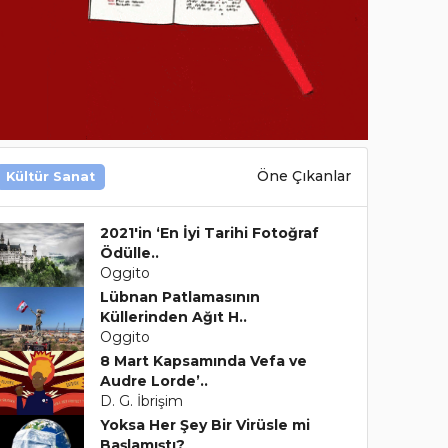
Öne Çıkanlar
Kültür Sanat
2021'in ‘En İyi Tarihi Fotoğraf
Ödülle..
Oggito
Lübnan Patlamasının
Küllerinden Ağıt H..
Oggito
8 Mart Kapsamında Vefa ve
Audre Lorde’..
D. G. İbrişim
Yoksa Her Şey Bir Virüsle mi
Başlamıştı?