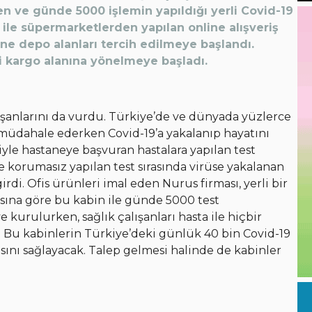
ren ve günde 5000 işlemin yapıldığı yerli Covid-19
 ile süpermarketlerden yapılan online alışveriş
ne depo alanları tercih edilmeye başlandı.
eri kargo alanına yönelmeye başladı.
lışanlarını da vurdu. Türkiye’de ve dünyada yüzlerce
a müdahale ederken Covid-19’a yakalanıp hayatını
yle hastaneye başvuran hastalara yapılan test
 korumasız yapılan test sırasında virüse yakalanan
girdi. Ofis ürünleri imal eden Nurus firması, yerli bir
asına göre bu kabin ile günde 5000 test
 kurulurken, sağlık çalışanları hasta ile hiçbir
. Bu kabinlerin Türkiye’deki günlük 40 bin Covid-19
asını sağlayacak. Talep gelmesi halinde de kabinler