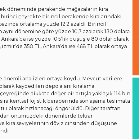
yrek döneminde perakende mağazaların kira
irinci çeyrekte birincil perakende kiralarındaki
azında ortalama yüzde 12,2 azaldı. Birincil
ın aynı dönemine göre yüzde 10,7 azalarak 130 dolara
, Ankara’da ise yüzde 10,5’lik düşüşle 80 dolar olarak
, İzmir’de 350 TL, Ankara’da ise 468 TL olarak ortaya
de önemli analizleri ortaya koydu. Mevcut verilere
 olarak kaydedilen depo alanı kiralama
 çeyreğinde dikkate değer bir artışla yaklaşık 114 bin
ıra kentsel lojistik beraberinde son aşama teslimata
tılı olarak hızlanacağı öngörüldü. Diğer taraftan
arafından önümüzdeki dönemlerde tekrar
 ve kira seviyelerinin döviz cinsinden düşüşüne
ndı.