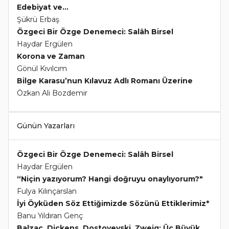
Edebiyat ve...
Şükrü Erbaş
Özgeci Bir Özge Denemeci: Salâh Birsel
Haydar Ergülen
Korona ve Zaman
Gönül Kıvılcım
Bilge Karasu’nun Kılavuz Adlı Romanı Üzerine
Özkan Ali Bozdemir
Günün Yazarları
Özgeci Bir Özge Denemeci: Salâh Birsel
Haydar Ergülen
“Niçin yazıyorum? Hangi doğruyu onaylıyorum?"
Fulya Kılınçarslan
İyi Öyküden Söz Ettiğimizde Sözünü Ettiklerimiz*
Banu Yıldıran Genç
Balzac, Dickens, Dostoyevski, Zweig: Üç Büyük