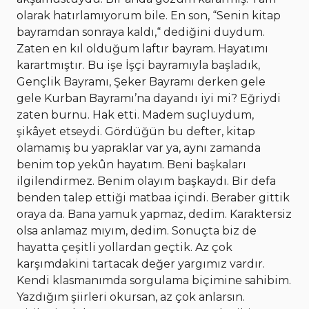
olarak hatırlamıyorum bile. En son, “Senin kitap
bayramdan sonraya kaldı,“ dediğini duydum.
Zaten en kıl olduğum laftır bayram. Hayatımı
karartmıştır. Bu işe İşçi bayramıyla başladık,
Gençlik Bayramı, Şeker Bayramı derken gele
gele Kurban Bayramı’na dayandı iyi mi? Eğriydi
zaten burnu. Hak etti. Madem suçluydum,
şikâyet etseydi. Gördüğün bu defter, kitap
olamamış bu yapraklar var ya, aynı zamanda
benim top yekûn hayatım. Beni başkaları
ilgilendirmez. Benim olayım başkaydı. Bir defa
benden talep ettiği matbaa içindi. Beraber gittik
oraya da. Bana yamuk yapmaz, dedim. Karaktersiz
olsa anlamaz mıyım, dedim. Sonuçta biz de
hayatta çeşitli yollardan geçtik. Az çok
karşımdakini tartacak değer yargımız vardır.
Kendi klasmanımda sorgulama biçimine sahibim.
Yazdığım şiirleri okursan, az çok anlarsın.