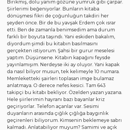
Birikmiş, dolu yanım gözüne yumruk gibi çarpar.
Şiirlerimi beğeniyorlar. Bunların kitaba
dönüşmesi fikri de çoğunluğun takdiri her
şeyden önce. Bir de bu yavşak Erdem çok ısrar
etti. Ben de zamanla benimsedim ama durum
farklı bir boyuta taşındı. Yani eskiden bakalım,
diyordum şimdi bu kitabın basılmasını
gerçekten istiyorum. Şahsi bir gurur meselesi
yaptım. Düşünsene. Kitabın kapağını feysde
yayınlamışım. Nerdeyse iki ay oluyor. Yani kapak
da nasıl biliyor musun, tek kelimeyle 10 numara.
Memleketteki şairleri toplasan imge bulamaz
anlatmaya. O derece nefes kesici. Tam 643
takipçi bu kitabı bekliyor. Özelden yazan yazana.
Hele şiirlerimin hayranı bazı bayanlar kriz
geçiriyorlar. Telefon açanlar var. Sesimi
duyanların arasında çığlık çığlığa baygınlık
geçirenleri biliyorum. Kimsenin beklemeye sabrı
kalmadı. Anlatabiliyor muyum? Samimi ve açık