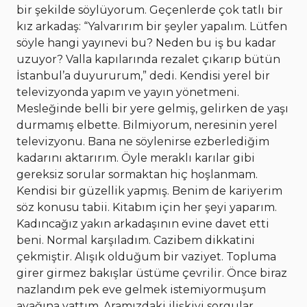
bir şekilde söylüyorum. Geçenlerde çok tatlı bir
kız arkadaş: “Yalvarırım bir şeyler yapalım. Lütfen
söyle hangi yayınevi bu? Neden bu iş bu kadar
uzuyor? Valla kapılarında rezalet çıkarıp bütün
İstanbul’a duyururum,” dedi. Kendisi yerel bir
televizyonda yapım ve yayın yönetmeni.
Mesleğinde belli bir yere gelmiş, gelirken de yaşı
durmamış elbette. Bilmiyorum, neresinin yerel
televizyonu. Bana ne söylenirse ezberlediğim
kadarını aktarırım. Öyle meraklı karılar gibi
gereksiz sorular sormaktan hiç hoşlanmam.
Kendisi bir güzellik yapmış. Benim de kariyerim
söz konusu tabii. Kitabım için her şeyi yaparım.
Kadıncağız yakın arkadaşının evine davet etti
beni. Normal karşıladım. Cazibem dikkatini
çekmiştir. Alışık olduğum bir vaziyet. Topluma
girer girmez bakışlar üstüme çevrilir. Önce biraz
nazlandım pek eve gelmek istemiyormuşum
ayağına yattım. Aramızdaki ilişkiyi sorgular