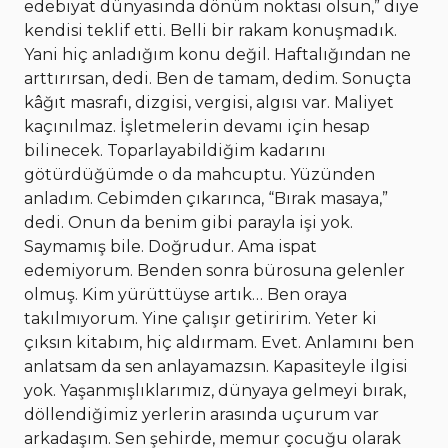
edebiyat dünyasında dönüm noktası olsun,” diye
kendisi teklif etti. Belli bir rakam konuşmadık.
Yani hiç anladığım konu değil. Haftalığından ne
arttırırsan, dedi. Ben de tamam, dedim. Sonuçta
kâğıt masrafı, dizgisi, vergisi, algısı var. Maliyet
kaçınılmaz. İşletmelerin devamı için hesap
bilinecek. Toparlayabildiğim kadarını
götürdüğümde o da mahcuptu. Yüzünden
anladım. Cebimden çıkarınca, “Bırak masaya,”
dedi. Onun da benim gibi parayla işi yok.
Saymamış bile. Doğrudur. Ama ispat
edemiyorum. Benden sonra bürosuna gelenler
olmuş. Kim yürüttüyse artık… Ben oraya
takılmıyorum. Yine çalışır getiririm. Yeter ki
çıksın kitabım, hiç aldırmam. Evet. Anlamını ben
anlatsam da sen anlayamazsın. Kapasiteyle ilgisi
yok. Yaşanmışlıklarımız, dünyaya gelmeyi bırak,
döllendiğimiz yerlerin arasında uçurum var
arkadaşım. Sen şehirde, memur çocuğu olarak