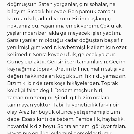
doğmuşsun. Saten yorganlar, çini sobalar, ne
bileyim. Sıcacık bir evde. Ben pamuk zamanı
kurulan kıl çadır diyorum. Bizim başlangıç
noktamız bu. Yaşamıma emek verdim. Çok ufak
yaşlarımdan beri akla gelmeyecek işler yaptım.
Şanslı yanlarım olduğu kadar doğuştan beş sıfır
yenilmişliğim vardır. Kaybetmişlik ailem için özet
kelimedir. Sonra köyde ufuk, gelecek yoktur.
Güneş çıplaktır. Gerisini sen tamamlarsın. Geçim
kaynağımız toprak. Üretim bilinci, malın satışı ve
değeri hakkında en küçük suni fikir duyamazsın.
Bizim ki bir de ters köşe hikâyelerden. Toprak
köleliği falan değil. Dedem meşhur biri,
zamanının zengini. Şimdi git bizim oralara
tanımayan yoktur. Tabii ki yöneticilik farklı bir
olay. Araziler büyük olunca yetişememiş bizim
dede. Esas sıkıntı da babam. Tembellik, haylazlık,
hovardalık diz boyu. Sonra annemi görüyor falan.
Hayatının en ilkel eylemini gerçekleştirmiş.