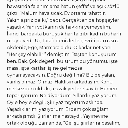
havasında falanım ama hatun şeffaf ve açık sözlü
çıktı. “Malum hava sıcak. Ev ortamı rahattır.
Yakınlaşırız belki,” dedi. Gerçekten de hoş şeyler
yaşadık. Yani votkanın da hakkını yemeyelim.
İkinci bardakta buruşuk harita gibi kadın buharlı
ütüyü yedi. Üç tarafı denizlerle çevrili pürüzsüz
Akdeniz, Ege, Marmara oldu. O kadar net yani.
“Her şey olabilir,” demiştim. Baştan konuşurum
ben. Bak. Çok değerli bulurum bu yönümü. İşte
masa, işte kartlar. İşine gelmezse
oynamayacaksın. Doğru değil mi? Biz de yalan,
yanlış olmaz. Olmaz. Haklısın arkadaşım. Konu
merkezden oldukça uzak yerlere kaydı. Hemen
toparlıyorum. Ne diyordum. Yıllardır yazıyorum.
Öyle böyle değil. Şiir yazmıyorum aslında.
Yaşadıklarımı yazıyorum. Erdem çok sağlam
arkadaşımdı. Şiirlerime hastaydı. Yayınevine
ortak olduğu zaman da, “Gel şu şiirlerini basalım,