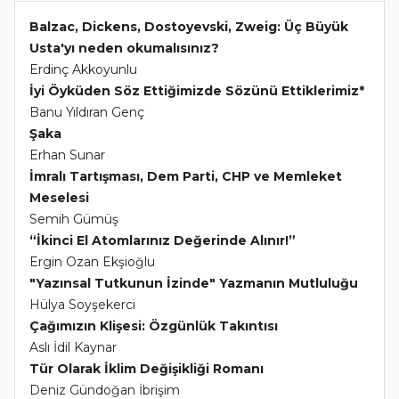
Balzac, Dickens, Dostoyevski, Zweig: Üç Büyük
Usta'yı neden okumalısınız?
Erdinç Akkoyunlu
İyi Öyküden Söz Ettiğimizde Sözünü Ettiklerimiz*
Banu Yıldıran Genç
Şaka
Erhan Sunar
İmralı Tartışması, Dem Parti, CHP ve Memleket
Meselesi
Semih Gümüş
“İkinci El Atomlarınız Değerinde Alınır!”
Ergin Ozan Ekşioğlu
"Yazınsal Tutkunun İzinde" Yazmanın Mutluluğu
Hülya Soyşekerci
Çağımızın Klişesi: Özgünlük Takıntısı
Aslı İdil Kaynar
Tür Olarak İklim Değişikliği Romanı
Deniz Gündoğan İbrişim