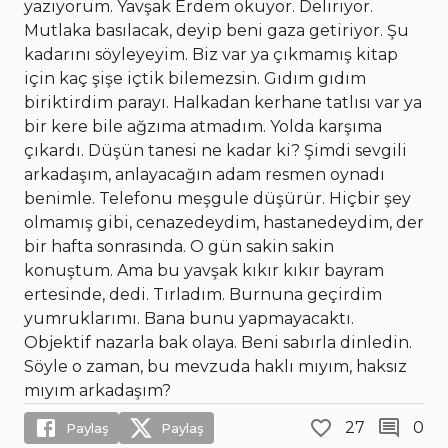
yazıyorum. Yavşak Erdem okuyor. Deliriyor.
Mutlaka basılacak, deyip beni gaza getiriyor. Şu
kadarını söyleyeyim. Biz var ya çıkmamış kitap
için kaç şişe içtik bilemezsin. Gıdım gıdım
biriktirdim parayı. Halkadan kerhane tatlısı var ya
bir kere bile ağzıma atmadım. Yolda karşıma
çıkardı. Düşün tanesi ne kadar ki? Şimdi sevgili
arkadaşım, anlayacağın adam resmen oynadı
benimle. Telefonu meşgule düşürür. Hiçbir şey
olmamış gibi, cenazedeydim, hastanedeydim, der
bir hafta sonrasında. O gün sakin sakin
konuştum. Ama bu yavşak kıkır kıkır bayram
ertesinde, dedi. Tırladım. Burnuna geçirdim
yumruklarımı. Bana bunu yapmayacaktı.
Objektif nazarla bak olaya. Beni sabırla dinledin.
Söyle o zaman, bu mevzuda haklı mıyım, haksız
mıyım arkadaşım?
27
0
Paylaş
Paylaş