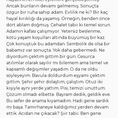
Ancak bunların devamı gelmemiş. Sonuçta
özgür bir ruha sahip adam. Evlilik ne ki? Bir kaç
hayal kırıklığı da yaşamış. Örneğin, benden önce
dört ablam doğmuş. Cehalet tabii ki temel sorun.
Adamın kafası çalışmıyor. Yetersiz beslenme,
kötü yaşam koşulları altında büyümüş bir kaz.
Çok konuştuk bu adamdan. Sembolik de olsa bir
babamız var sonuçta. Yok daha gebermedi. Ne
diyordum çektim gittim bir gün. Cesurca
atılımlar olarak sayılır mı bilemem ama temel ve
kapsamlı değişimler yaşadım. O da ne oldu
söyleyeyim. Bavula doldurdum eşyamı çektim
gittim. Şehir şehir dolaştım, çalıştım. Otuz iki
kişiyle aynı yerde yattım. Pisi, temizi unuttum.
Çözüm olmadı elbette. Bayram dedik, geldik eve.
Bu sefer de anama kıyamadım. Hadi gene sardık
mı başa. Tamirhaneye kaldığımız yerden devam
ettik. Acıdan ne çıkacak? Şiir tabii. Ben gene