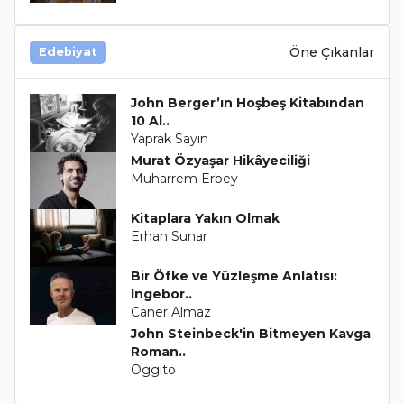
Öne Çıkanlar
Edebiyat
John Berger’ın Hoşbeş Kitabından
10 Al..
Yaprak Sayın
Murat Özyaşar Hikâyeciliği
Muharrem Erbey
Kitaplara Yakın Olmak
Erhan Sunar
Bir Öfke ve Yüzleşme Anlatısı:
Ingebor..
Caner Almaz
John Steinbeck'in Bitmeyen Kavga
Roman..
Oggito