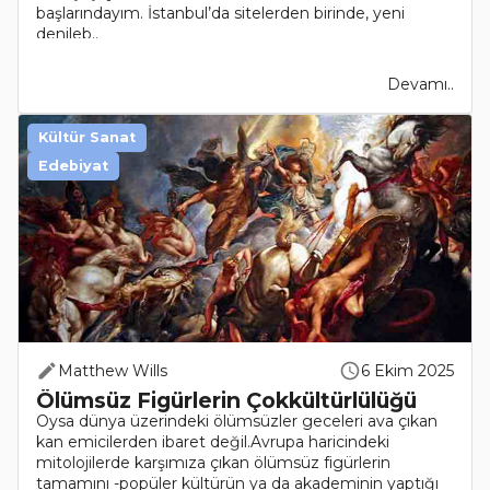
başlarındayım. İstanbul’da sitelerden birinde, yeni
denileb..
Devamı..
Kültür Sanat
Edebiyat
Matthew Wills
6 Ekim 2025
Ölümsüz Figürlerin Çokkültürlülüğü
Oysa dünya üzerindeki ölümsüzler geceleri ava çıkan
kan emicilerden ibaret değil.Avrupa haricindeki
mitolojilerde karşımıza çıkan ölümsüz figürlerin
tamamını -popüler kültürün ya da akademinin yaptığı