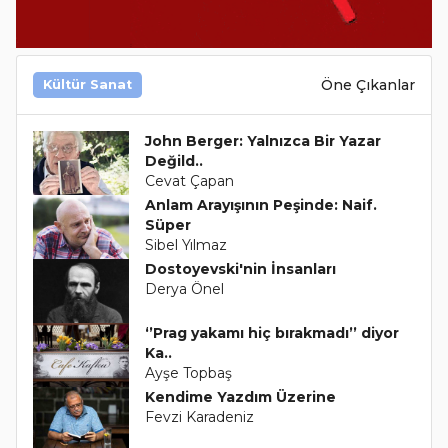
Öne Çıkanlar
Kültür Sanat
John Berger: Yalnızca Bir Yazar
Değild..
Cevat Çapan
Anlam Arayışının Peşinde: Naif.
Süper
Sibel Yılmaz
Dostoyevski'nin İnsanları
Derya Önel
‘’Prag yakamı hiç bırakmadı’’ diyor
Ka..
Ayşe Topbaş
Kendime Yazdım Üzerine
Fevzi Karadeniz