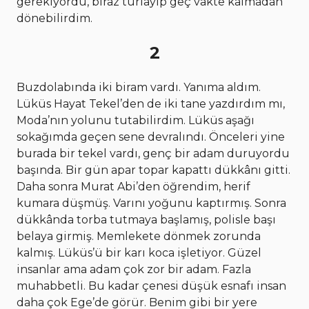
gerekiyordu, biraz turlayıp geç vakte kalmadan
dönebilirdim.
2
Buzdolabında iki biram vardı. Yanıma aldım.
Lüküs Hayat Tekel’den de iki tane yazdırdım mı,
Moda’nın yolunu tutabilirdim. Lüküs aşağı
sokağımda geçen sene devralındı. Önceleri yine
burada bir tekel vardı, genç bir adam duruyordu
başında. Bir gün apar topar kapattı dükkânı gitti.
Daha sonra Murat Abi’den öğrendim, herif
kumara düşmüş. Varını yoğunu kaptırmış. Sonra
dükkânda torba tutmaya başlamış, polisle başı
belaya girmiş. Memlekete dönmek zorunda
kalmış. Lüküs’ü bir karı koca işletiyor. Güzel
insanlar ama adam çok zor bir adam. Fazla
muhabbetli. Bu kadar çenesi düşük esnafı insan
daha çok Ege’de görür. Benim gibi bir yere