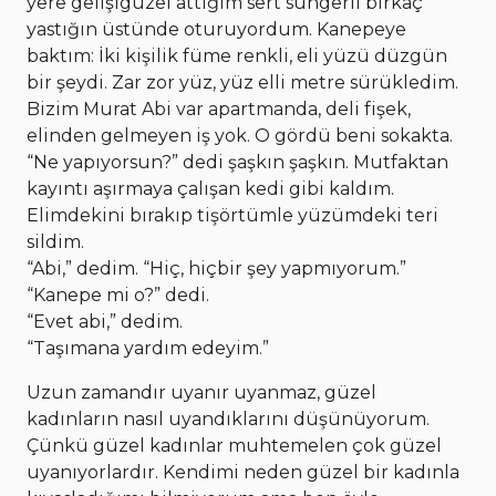
yere gelişigüzel attığım sert süngerli birkaç
yastığın üstünde oturuyordum. Kanepeye
baktım: İki kişilik füme renkli, eli yüzü düzgün
bir şeydi. Zar zor yüz, yüz elli metre sürükledim.
Bizim Murat Abi var apartmanda, deli fişek,
elinden gelmeyen iş yok. O gördü beni sokakta.
“Ne yapıyorsun?” dedi şaşkın şaşkın. Mutfaktan
kayıntı aşırmaya çalışan kedi gibi kaldım.
Elimdekini bırakıp tişörtümle yüzümdeki teri
sildim.
“Abi,” dedim. “Hiç, hiçbir şey yapmıyorum.”
“Kanepe mi o?” dedi.
“Evet abi,” dedim.
“Taşımana yardım edeyim.”
Uzun zamandır uyanır uyanmaz, güzel
kadınların nasıl uyandıklarını düşünüyorum.
Çünkü güzel kadınlar muhtemelen çok güzel
uyanıyorlardır. Kendimi neden güzel bir kadınla