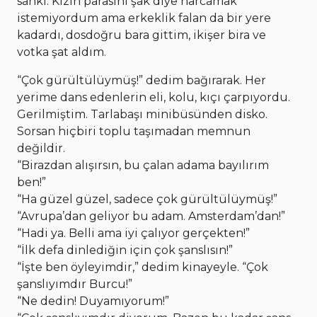
sanki. Kızın parasını şak diye harcamak
istemiyordum ama erkeklik falan da bir yere
kadardı, dosdoğru bara gittim, ikişer bira ve
votka şat aldım.
“Çok gürültülüymüş!” dedim bağırarak. Her
yerime dans edenlerin eli, kolu, kıçı çarpıyordu.
Gerilmiştim. Tarlabaşı minibüsünden disko.
Sorsan hiçbiri toplu taşımadan memnun
değildir.
“Birazdan alışırsın, bu çalan adama bayılırım
ben!”
“Ha güzel güzel, sadece çok gürültülüymüş!”
“Avrupa’dan geliyor bu adam. Amsterdam’dan!”
“Hadi ya. Belli ama iyi çalıyor gerçekten!”
“İlk defa dinlediğin için çok şanslısın!”
“İşte ben öyleyimdir,” dedim kinayeyle. “Çok
şanslıyımdır Burcu!”
“Ne dedin! Duyamıyorum!”