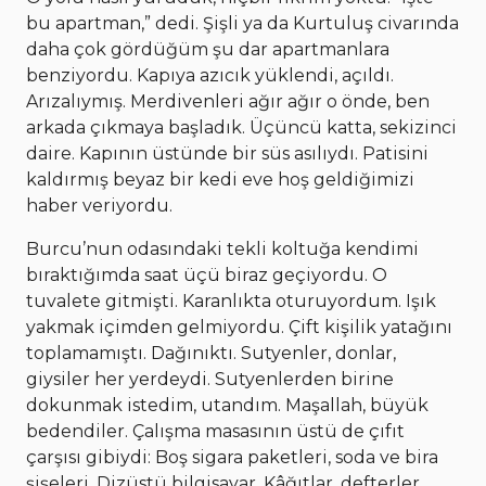
bu apartman,” dedi. Şişli ya da Kurtuluş civarında
daha çok gördüğüm şu dar apartmanlara
benziyordu. Kapıya azıcık yüklendi, açıldı.
Arızalıymış. Merdivenleri ağır ağır o önde, ben
arkada çıkmaya başladık. Üçüncü katta, sekizinci
daire. Kapının üstünde bir süs asılıydı. Patisini
kaldırmış beyaz bir kedi eve hoş geldiğimizi
haber veriyordu.
Burcu’nun odasındaki tekli koltuğa kendimi
bıraktığımda saat üçü biraz geçiyordu. O
tuvalete gitmişti. Karanlıkta oturuyordum. Işık
yakmak içimden gelmiyordu. Çift kişilik yatağını
toplamamıştı. Dağınıktı. Sutyenler, donlar,
giysiler her yerdeydi. Sutyenlerden birine
dokunmak istedim, utandım. Maşallah, büyük
bedendiler. Çalışma masasının üstü de çıfıt
çarşısı gibiydi: Boş sigara paketleri, soda ve bira
şişeleri. Dizüstü bilgisayar. Kâğıtlar, defterler,