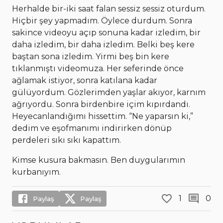
Herhalde bir-iki saat falan sessiz sessiz oturdum.
Hiçbir şey yapmadım. Öylece durdum. Sonra
sakince videoyu açıp sonuna kadar izledim, bir
daha izledim, bir daha izledim. Belki beş kere
baştan sona izledim. Yirmi beş bin kere
tıklanmıştı videomuza. Her seferinde önce
ağlamak istiyor, sonra katılana kadar
gülüyordum. Gözlerimden yaşlar akıyor, karnım
ağrıyordu. Sonra birdenbire içim kıpırdandı.
Heyecanlandığımı hissettim. “Ne yaparsın ki,”
dedim ve eşofmanımı indirirken dönüp
perdeleri sıkı sıkı kapattım.
Kimse kusura bakmasın. Ben duygularımın
kurbanıyım.
1
0
Paylaş
Paylaş