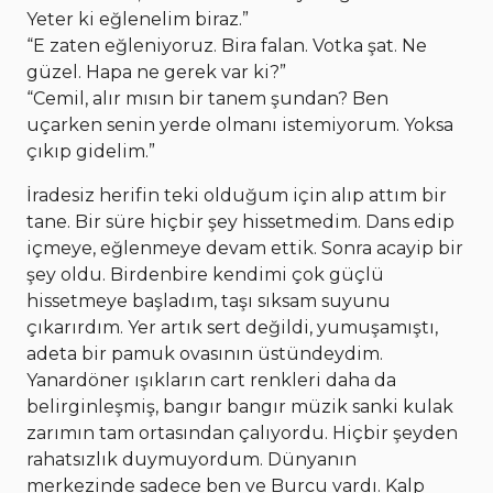
Yeter ki eğlenelim biraz.”
“E zaten eğleniyoruz. Bira falan. Votka şat. Ne
güzel. Hapa ne gerek var ki?”
“Cemil, alır mısın bir tanem şundan? Ben
uçarken senin yerde olmanı istemiyorum. Yoksa
çıkıp gidelim.”
İradesiz herifin teki olduğum için alıp attım bir
tane. Bir süre hiçbir şey hissetmedim. Dans edip
içmeye, eğlenmeye devam ettik. Sonra acayip bir
şey oldu. Birdenbire kendimi çok güçlü
hissetmeye başladım, taşı sıksam suyunu
çıkarırdım. Yer artık sert değildi, yumuşamıştı,
adeta bir pamuk ovasının üstündeydim.
Yanardöner ışıkların cart renkleri daha da
belirginleşmiş, bangır bangır müzik sanki kulak
zarımın tam ortasından çalıyordu. Hiçbir şeyden
rahatsızlık duymuyordum. Dünyanın
merkezinde sadece ben ve Burcu vardı. Kalp