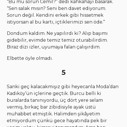
“Bu mu sorun Cemil?” dedi kahkahayı basarak.
“Sen salak mısın? Seni ben davet ediyorum.
Sorun değil. Kendini erkek gibi hissetmek
istiyorsan al bu kartı, içtiklerimizi sen öde.”
Dondum kaldım. Ne yapılırdı ki? Alıp başımı
gidebilir, evimde temiz temiz oturabilirdim.
Biraz dizi izler, uyumaya falan çalışırdım.
Elbette öyle olmadı.
5
Sanki geç kalacakmışız gibi heyecanla Moda’dan
Kadıköy’ün içlerine geçtik. Burcu belli ki
buralarda tanınıyordu, üç dört yere selam
vermiş, birkaç bar zibidisiyle ayak üstü
muhabbet etmiştik. Halimden şikâyetim
etmiyordum çünkü gece hayatında pek bir