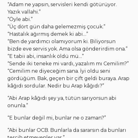
“Adam ne yapsın, servisleri kendi götürüyor.
Yazık vallahi.”
“Öyle abi.”
“Üç dört gün daha gelemezmiş çocuk.”
“Hastalık ağırmış demek ki abi…”
“Ben de yardımcı olamıyorum ki. Biliyorsun
bizde eve servis yok. Ama olsa gönderirdim ona.”
“E tabii abi, insanlık öldü mü…”
“Sende iki teneke mi vardı, yazalım mı Cemilim?”
“Cemilim ne diyeceğim sana. İyi oldu seni
gördüğüm. Bak, geçen bir çift geldi buraya. Arap
kâğıdı sordular. Nedir bu Arap kâğıdı?”
“Abi Arap kâğıdı şey ya, tütün sarıyorsun abi
onunla.”
“E bunlar değil mi, bunlar ne o zaman?”
“Abi bunlar OCB. Bunlarla da sararsın da bunları
tercih etmeyenler var.”