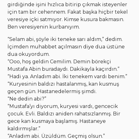
girdiğinde işini hızlıca bitirip çıkmak isteyenler
için tam bir cehennem. Fakat başka hiçbir tekel
veresiye içki satmıyor. Kimse kusura bakmasın.
Ben veresiyenin kurbanıyım.
“Selam abi, şöyle iki teneke sarı aldım,” dedim.
İçimden muhabbet açılmasın diye dua üstüne
dua okuyordum.
“Ooo, hoş geldin Cemilim. Demin börekçi
Mustafa Abin buradaydı. Dakikayla kaçırdın.”
“Hadi ya. Anladım abi. İki tenekem vardı benim.”
“Kuryesinin baldızı hastalanmış, kan kusmuş
geçen gün. Hastanedelermiş şimdi.
“Ne dedin abi?”
“Mustafa’yı diyorum, kuryesi vardı, gencecik
çocuk. Evli. Baldızı aniden rahatsızlanmış. Bir
gece kan kusmaya başlamış. Hastaneye
kaldırmışlar.”
“Anladım abi. Üzüldüm. Geçmiş olsun.”