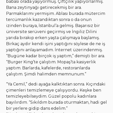
babası orada yaşıyormuş. Çiftçilik yapıyorlarmış.
Bana zeytinyağı getirecekmiş bir ara.
Parmaklarımı yermişim. Ablası burada mütercim
tercümanlık kazandıktan sonra o da onun
izinden buraya, İstanbul’a gelmiş. Başarısız bir
üniversite serüveni geçirmiş ve İngiliz Dilini
yarıda bırakıp erken yaşta çalışmaya başlamış.
Birkaç aydır kendi işini yaptığını söylese de ne iş
yaptığını anlayamadım. İnternet üzerindenmiş.
“Bugüne kadar birçok iş yaptım,” demişti bir ara.
“Burger King’te çalıştım. Mopaş’ta kasiyerlik
yaptım. Barlarda, kafelerde, restoranlarda
çalıştım. Şimdi halimden memnunum.”
“Ya Cemil,” dedi ayağa kalktıktan sonra. Kıçındaki
çimenleri temizlemeye çalışıyordu. Keşke ben
temizleyebilseydim. Güzel popolu kadınlara
bayılırdım. “Sıkıldım burada oturmaktan, hadi gel
bir yerlere gidip dans edelim.”