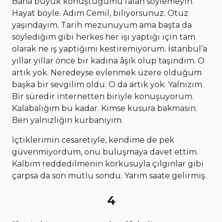
Bana büyük konuştuğumu falan söylemeyin.
Hayat böyle. Adım Cemil, biliyorsunuz. Otuz
yaşındayım. Tarih mezunuyum ama başta da
söylediğim gibi herkes her işi yaptığı için tam
olarak ne iş yaptığımı kestiremiyorum. İstanbul’a
yıllar yıllar önce bir kadına âşık olup taşındım. O
artık yok. Neredeyse evlenmek üzere olduğum
başka bir sevgilim oldu. O da artık yok. Yalnızım.
Bir süredir internetten biriyle konuşuyorum.
Kalabalığım bu kadar. Kimse kusura bakmasın.
Ben yalnızlığın kurbanıyım.
İçtiklerimin cesaretiyle, kendime de pek
güvenmiyordum, onu buluşmaya davet ettim.
Kalbim reddedilmenin korkusuyla çılgınlar gibi
çarpsa da son mutlu sondu. Yarım saate gelirmiş.
4