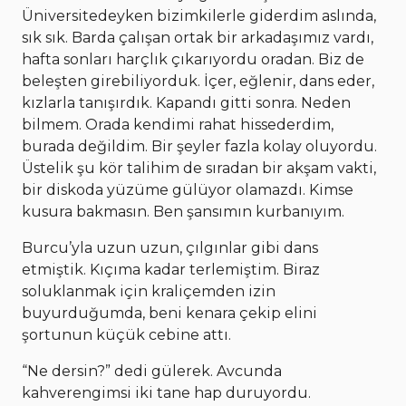
Üniversitedeyken bizimkilerle giderdim aslında,
sık sık. Barda çalışan ortak bir arkadaşımız vardı,
hafta sonları harçlık çıkarıyordu oradan. Biz de
beleşten girebiliyorduk. İçer, eğlenir, dans eder,
kızlarla tanışırdık. Kapandı gitti sonra. Neden
bilmem. Orada kendimi rahat hissederdim,
burada değildim. Bir şeyler fazla kolay oluyordu.
Üstelik şu kör talihim de sıradan bir akşam vakti,
bir diskoda yüzüme gülüyor olamazdı. Kimse
kusura bakmasın. Ben şansımın kurbanıyım.
Burcu’yla uzun uzun, çılgınlar gibi dans
etmiştik. Kıçıma kadar terlemiştim. Biraz
soluklanmak için kraliçemden izin
buyurduğumda, beni kenara çekip elini
şortunun küçük cebine attı.
“Ne dersin?” dedi gülerek. Avcunda
kahverengimsi iki tane hap duruyordu.