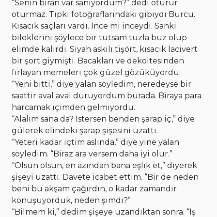
“Senin biran var sanıyordum?” dedi oturur
oturmaz. Tıpkı fotoğraflarındaki gibiydi Burcu.
Kısacık saçları vardı. İnce mi inceydi. Sanki
bileklerini şöylece bir tutsam tuzla buz olup
elimde kalırdı. Siyah askılı tişört, kısacık lacivert
bir şort giymişti. Bacakları ve dekoltesinden
fırlayan memeleri çok güzel gözüküyordu.
“Yeni bitti,” diye yalan söyledim, neredeyse bir
saattir aval aval duruyordum burada. Biraya para
harcamak içimden gelmiyordu.
“Alalım sana da? İstersen benden şarap iç,” diye
gülerek elindeki şarap şişesini uzattı.
“Yeteri kadar içtim aslında,” diye yine yalan
söyledim. “Biraz ara versem daha iyi olur.”
“Olsun olsun, en azından bana eşlik et,” diyerek
şişeyi uzattı. Davete icabet ettim. “Bir de neden
beni bu akşam çağırdın, o kadar zamandır
konuşuyorduk, neden şimdi?”
“Bilmem ki,” dedim şişeye uzandıktan sonra. “İş