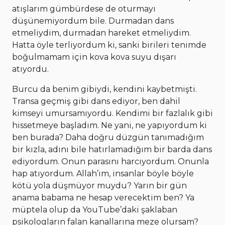
atışlarım gümbürdese de oturmayı
düşünemiyordum bile. Durmadan dans
etmeliydim, durmadan hareket etmeliydim.
Hatta öyle terliyordum ki, sanki birileri tenimde
boğulmamam için kova kova suyu dışarı
atıyordu.
Burcu da benim gibiydi, kendini kaybetmişti.
Transa geçmiş gibi dans ediyor, ben dahil
kimseyi umursamıyordu. Kendimi bir fazlalık gibi
hissetmeye başladım. Ne yani, ne yapıyordum ki
ben burada? Daha doğru düzgün tanımadığım
bir kızla, adını bile hatırlamadığım bir barda dans
ediyordum. Onun parasını harcıyordum. Onunla
hap atıyordum. Allah’ım, insanlar böyle böyle
kötü yola düşmüyor muydu? Yarın bir gün
anama babama ne hesap verecektim ben? Ya
müptela olup da YouTube’daki şaklaban
psikologların falan kanallarına meze olursam?