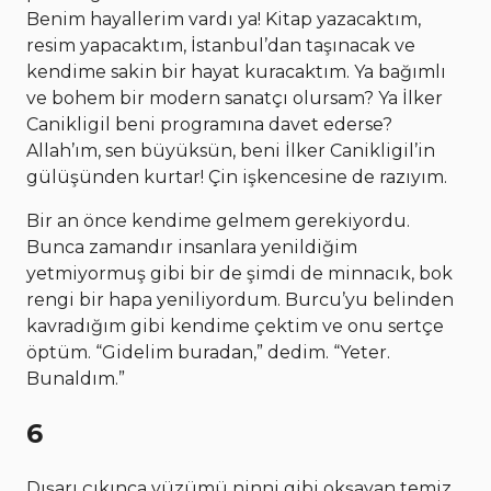
Benim hayallerim vardı ya! Kitap yazacaktım,
resim yapacaktım, İstanbul’dan taşınacak ve
kendime sakin bir hayat kuracaktım. Ya bağımlı
ve bohem bir modern sanatçı olursam? Ya İlker
Canikligil beni programına davet ederse?
Allah’ım, sen büyüksün, beni İlker Canikligil’in
gülüşünden kurtar! Çin işkencesine de razıyım.
Bir an önce kendime gelmem gerekiyordu.
Bunca zamandır insanlara yenildiğim
yetmiyormuş gibi bir de şimdi de minnacık, bok
rengi bir hapa yeniliyordum. Burcu’yu belinden
kavradığım gibi kendime çektim ve onu sertçe
öptüm. “Gidelim buradan,” dedim. “Yeter.
Bunaldım.”
6
Dışarı çıkınca yüzümü ninni gibi okşayan temiz