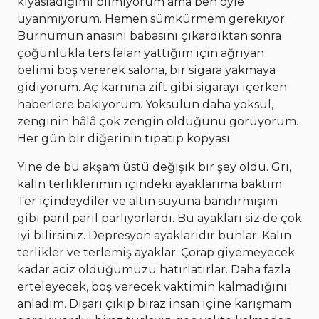
kıyasladığımı bilmiyorum ama ben öyle
uyanmıyorum. Hemen sümkürmem gerekiyor.
Burnumun anasını babasını çıkardıktan sonra
çoğunlukla ters falan yattığım için ağrıyan
belimi boş vererek salona, bir sigara yakmaya
gidiyorum. Aç karnına zift gibi sigarayı içerken
haberlere bakıyorum. Yoksulun daha yoksul,
zenginin hâlâ çok zengin olduğunu görüyorum.
Her gün bir diğerinin tıpatıp kopyası.
Yine de bu akşam üstü değişik bir şey oldu. Gri,
kalın terliklerimin içindeki ayaklarıma baktım.
Ter içindeydiler ve altın suyuna bandırmışım
gibi parıl parıl parlıyorlardı. Bu ayakları siz de çok
iyi bilirsiniz. Depresyon ayaklarıdır bunlar. Kalın
terlikler ve terlemiş ayaklar. Çorap giyemeyecek
kadar aciz olduğumuzu hatırlatırlar. Daha fazla
erteleyecek, boş verecek vaktimin kalmadığını
anladım. Dışarı çıkıp biraz insan içine karışmam