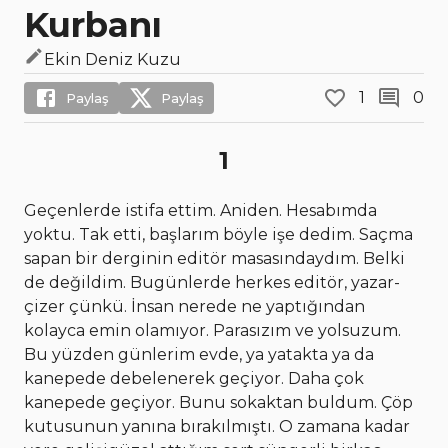
Kurbanı
Ekin Deniz Kuzu
1
0
Paylaş
Paylaş
1
Geçenlerde istifa ettim. Aniden. Hesabımda
yoktu. Tak etti, başlarım böyle işe dedim. Saçma
sapan bir derginin editör masasındaydım. Belki
de değildim. Bugünlerde herkes editör, yazar-
çizer çünkü. İnsan nerede ne yaptığından
kolayca emin olamıyor. Parasızım ve yolsuzum.
Bu yüzden günlerim evde, ya yatakta ya da
kanepede debelenerek geçiyor. Daha çok
kanepede geçiyor. Bunu sokaktan buldum. Çöp
kutusunun yanına bırakılmıştı. O zamana kadar