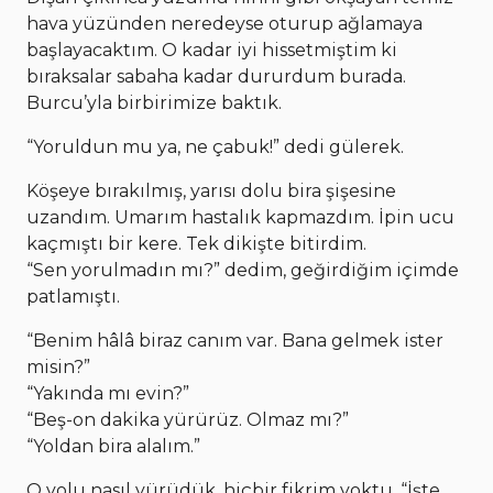
hava yüzünden neredeyse oturup ağlamaya
başlayacaktım. O kadar iyi hissetmiştim ki
bıraksalar sabaha kadar dururdum burada.
Burcu’yla birbirimize baktık.
“Yoruldun mu ya, ne çabuk!” dedi gülerek.
Köşeye bırakılmış, yarısı dolu bira şişesine
uzandım. Umarım hastalık kapmazdım. İpin ucu
kaçmıştı bir kere. Tek dikişte bitirdim.
“Sen yorulmadın mı?” dedim, geğirdiğim içimde
patlamıştı.
“Benim hâlâ biraz canım var. Bana gelmek ister
misin?”
“Yakında mı evin?”
“Beş-on dakika yürürüz. Olmaz mı?”
“Yoldan bira alalım.”
O yolu nasıl yürüdük, hiçbir fikrim yoktu. “İşte