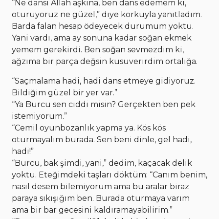
“Ne dansı Allah aşkına, ben dans edemem ki,
oturuyoruz ne güzel,” diye korkuyla yanıtladım.
Barda falan hesap ödeyecek durumum yoktu.
Yani vardı, ama ay sonuna kadar soğan ekmek
yemem gerekirdi. Ben soğan sevmezdim ki,
ağzıma bir parça değsin kusuverirdim ortalığa.
“Saçmalama hadi, hadi dans etmeye gidiyoruz.
Bildiğim güzel bir yer var.”
“Ya Burcu sen ciddi misin? Gerçekten ben pek
istemiyorum.”
“Cemil oyunbozanlık yapma ya. Kös kös
oturmayalım burada. Sen beni dinle, gel hadi,
hadi!”
“Burcu, bak şimdi, yani,” dedim, kaçacak delik
yoktu. Eteğimdeki taşları döktüm: “Canım benim,
nasıl desem bilemiyorum ama bu aralar biraz
paraya sıkışığım ben. Burada oturmaya varım
ama bir bar gecesini kaldıramayabilirim.”