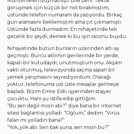
Muhtemelen duymamıştı bile beni. Tekrar
görüşmek için küçük bir not bırakmıştım,
üstünde telefon numaram da yazıyordu. Birkaç
gün aramasını beklemiştim ama çıt çıkmamıştı.
Üstünde fazla durmadım. En nihayetinde tek
gecelik bir şeydi, demek ki bu işin raconu buydu.
Nihayetinde bütün bunların üzerinden altı ay
geçmişti. Burcu aklımın gerilerinde bir yerde,
kapalı bir kutudaydı, unutmuştum onu. Akşam
vakti oturmuş, televizyonda saçma sapan bir
yemek yarışmasını seyrediyordum. Olacağı
yoktur, telefonuma üst üste mesajlar gelmeye
başladı. Bizim Emre. Eski işyerinden stajyer
çocuktu. Hani şu istifa edip gittiğim.
“Bu sen değil misin abi?” diye bana bir internet
sitesi bağlantısı yolladı. “Oğlum,” dedim. “Virüs
falan mı yolladın bana?”
“Yok, yok abi. Sen bak şuna, sen misin bu?”