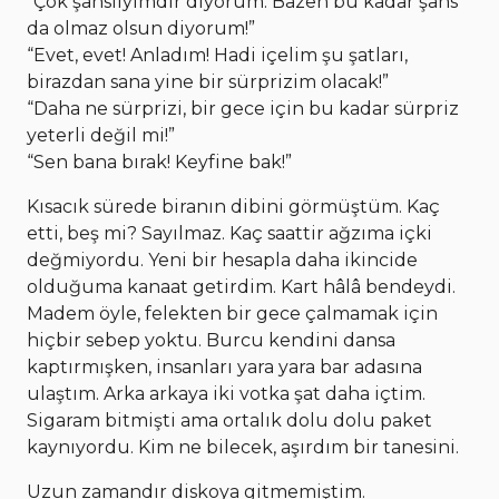
“Çok şanslıyımdır diyorum. Bazen bu kadar şans
da olmaz olsun diyorum!”
“Evet, evet! Anladım! Hadi içelim şu şatları,
birazdan sana yine bir sürprizim olacak!”
“Daha ne sürprizi, bir gece için bu kadar sürpriz
yeterli değil mi!”
“Sen bana bırak! Keyfine bak!”
Kısacık sürede biranın dibini görmüştüm. Kaç
etti, beş mi? Sayılmaz. Kaç saattir ağzıma içki
değmiyordu. Yeni bir hesapla daha ikincide
olduğuma kanaat getirdim. Kart hâlâ bendeydi.
Madem öyle, felekten bir gece çalmamak için
hiçbir sebep yoktu. Burcu kendini dansa
kaptırmışken, insanları yara yara bar adasına
ulaştım. Arka arkaya iki votka şat daha içtim.
Sigaram bitmişti ama ortalık dolu dolu paket
kaynıyordu. Kim ne bilecek, aşırdım bir tanesini.
Uzun zamandır diskoya gitmemiştim.