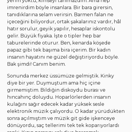
yerim yoktu, kimseyi tanımazdım. Ama hep
imrenirdim böyle insanlara. Bir bara girersin,
tanıdıklarına selam verirsin. Barmen falan ne
içeceğini biliyordur, ortak şakalarınız vardır, hâl
hatır sorulur, geyik yapılır, hesaplar iskontolu
gelir. Büyük fiyaka. İşte o tipler hep bar
taburelerinde oturur. Ben, kenarda köşede
papaz gibi tek başıma bira içerim. Bir kadın
insanın hayatını ne güzel değiştiriyordu böyle.
Bak şimdi! Canım benim.
Sonunda merkez üssümüze gelmiştik. Kinky
diye bir yer. Duymuştum ama hiç içine
girmemiştim. Bildiğin diskoydu burası ve
hıncahınç doluydu. Hoparlörlerden insanın
kulağını sağır edecek kadar yüksek sesle
elektronik müzik çalıyordu. O kadar yürüdükten
sonra açılmıştım ve müzik git gide işkenceye
dönüyordu, saç tellerimi tek tek koparıyorlardı