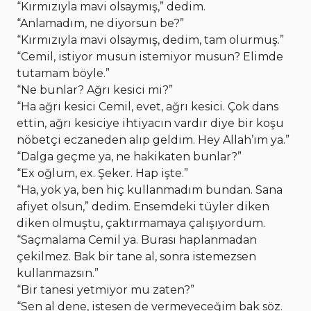
“Kırmızıyla mavi olsaymış,” dedim.
“Anlamadım, ne diyorsun be?”
“Kırmızıyla mavi olsaymış, dedim, tam olurmuş.”
“Cemil, istiyor musun istemiyor musun? Elimde
tutamam böyle.”
“Ne bunlar? Ağrı kesici mi?”
“Ha ağrı kesici Cemil, evet, ağrı kesici. Çok dans
ettin, ağrı kesiciye ihtiyacın vardır diye bir koşu
nöbetçi eczaneden alıp geldim. Hey Allah’ım ya.”
“Dalga geçme ya, ne hakikaten bunlar?”
“Ex oğlum, ex. Şeker. Hap işte.”
“Ha, yok ya, ben hiç kullanmadım bundan. Sana
afiyet olsun,” dedim. Ensemdeki tüyler diken
diken olmuştu, çaktırmamaya çalışıyordum.
“Saçmalama Cemil ya. Burası haplanmadan
çekilmez. Bak bir tane al, sonra istemezsen
kullanmazsın.”
“Bir tanesi yetmiyor mu zaten?”
“Sen al dene, istesen de vermeyeceğim bak söz.