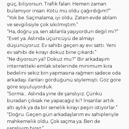
güç, biliyorsun. Trafik falan. Hemen zaman
bulamıyor insan. Kötü mü oldu çağırdığım?”
“Yok be. Saçmalama, iyi oldu. Zaten evde ablam
ve sevgilisiyle çok sıkılmıştım.”
“Ha, doğru ya, sen ablanla yaşıyordun değil mi?”
“Evet ya. Aslında üçüncüyü de almayı
düşünüyoruz. Ev sahibi geçen ay evi sattı. Yeni
ev sahibi de kirayı dokuz bine çıkardı.”
“Ne diyorsun ya? Dokuz mu?” Bir arkadaşım
internetteki emlak sitelerinde minimum kira
bedelini sekiz bin yapmasına rağmen sadece oda
arkadaşı ilanları gördüğünü söylemişti. Göz göre
göre soyuluyorduk.
“Sorma… Aslında yine de şanslıyız. Çünkü
buradan çıksak ne yapacağız ki? İnsanlar artık
altı aylık ya da bir senelik kirayı peşin istiyorlar.”
“Doğru. Geçen gün arkadaşlarım ev sahipleriyle
mahkemelik oldu. Çok saçma ya. Ben de
şanslıyım biraz.”