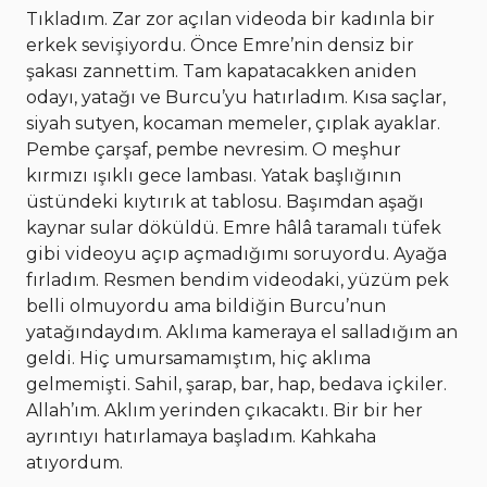
Tıkladım. Zar zor açılan videoda bir kadınla bir
erkek sevişiyordu. Önce Emre’nin densiz bir
şakası zannettim. Tam kapatacakken aniden
odayı, yatağı ve Burcu’yu hatırladım. Kısa saçlar,
siyah sutyen, kocaman memeler, çıplak ayaklar.
Pembe çarşaf, pembe nevresim. O meşhur
kırmızı ışıklı gece lambası. Yatak başlığının
üstündeki kıytırık at tablosu. Başımdan aşağı
kaynar sular döküldü. Emre hâlâ taramalı tüfek
gibi videoyu açıp açmadığımı soruyordu. Ayağa
fırladım. Resmen bendim videodaki, yüzüm pek
belli olmuyordu ama bildiğin Burcu’nun
yatağındaydım. Aklıma kameraya el salladığım an
geldi. Hiç umursamamıştım, hiç aklıma
gelmemişti. Sahil, şarap, bar, hap, bedava içkiler.
Allah’ım. Aklım yerinden çıkacaktı. Bir bir her
ayrıntıyı hatırlamaya başladım. Kahkaha
atıyordum.