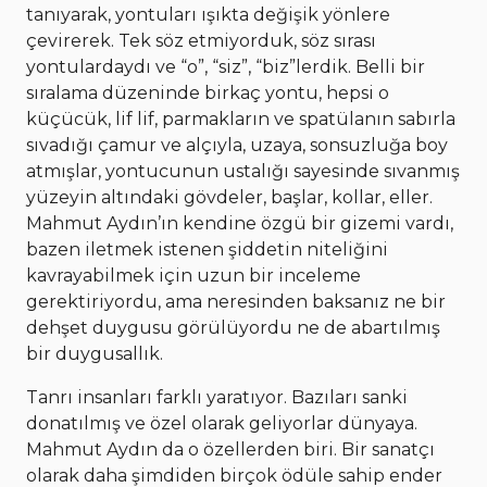
tanıyarak, yontuları ışıkta değişik yönlere
çevirerek. Tek söz etmiyorduk, söz sırası
yontulardaydı ve “o”, “siz”, “biz”lerdik. Belli bir
sıralama düzeninde birkaç yontu, hepsi o
küçücük, lif lif, parmakların ve spatülanın sabırla
sıvadığı çamur ve alçıyla, uzaya, sonsuzluğa boy
atmışlar, yontucunun ustalığı sayesinde sıvanmış
yüzeyin altındaki gövdeler, başlar, kollar, eller.
Mahmut Aydın’ın kendine özgü bir gizemi vardı,
bazen iletmek istenen şiddetin niteliğini
kavrayabilmek için uzun bir inceleme
gerektiriyordu, ama neresinden baksanız ne bir
dehşet duygusu görülüyordu ne de abartılmış
bir duygusallık.
Tanrı insanları farklı yaratıyor. Bazıları sanki
donatılmış ve özel olarak geliyorlar dünyaya.
Mahmut Aydın da o özellerden biri. Bir sanatçı
olarak daha şimdiden birçok ödüle sahip ender