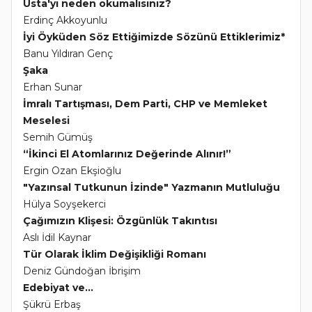
Usta'yı neden okumalısınız?
Erdinç Akkoyunlu
İyi Öyküden Söz Ettiğimizde Sözünü Ettiklerimiz*
Banu Yıldıran Genç
Şaka
Erhan Sunar
İmralı Tartışması, Dem Parti, CHP ve Memleket
Meselesi
Semih Gümüş
“İkinci El Atomlarınız Değerinde Alınır!”
Ergin Ozan Ekşioğlu
"Yazınsal Tutkunun İzinde" Yazmanın Mutluluğu
Hülya Soyşekerci
Çağımızın Klişesi: Özgünlük Takıntısı
Aslı İdil Kaynar
Tür Olarak İklim Değişikliği Romanı
Deniz Gündoğan İbrişim
Edebiyat ve...
Şükrü Erbaş