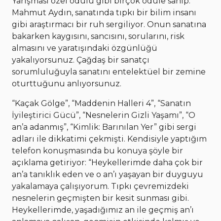
Yarışması özel ödülü gibi birçok ödüle sahip.
Mahmut Aydın, sanatında tıpkı bir bilim insanı
gibi araştırmacı bir ruh sergiliyor. Onun sanatına
bakarken kaygısını, sancısını, sorularını, risk
almasını ve yaratışındaki özgünlüğü
yakalıyorsunuz. Çağdaş bir sanatçı
sorumluluğuyla sanatını entelektüel bir zemine
oturttuğunu anlıyorsunuz.
“Kaçak Gölge”, “Maddenin Halleri 4”, “Sanatın
İyileştirici Gücü”, “Nesnelerin Gizli Yaşamı”, “O
an’a adanmış”, “Kimlik: Barınılan Yer” gibi sergi
adları ile dikkatimi çekmişti. Kendisiyle yaptığım
telefon konuşmasında bu konuya şöyle bir
açıklama getiriyor: “Heykellerimde daha çok bir
an’a tanıklık eden ve o an’ı yaşayan bir duyguyu
yakalamaya çalışıyorum. Tıpkı çevremizdeki
nesnelerin geçmişten bir kesit sunması gibi.
Heykellerimde, yaşadığımız an ile geçmiş an’ı