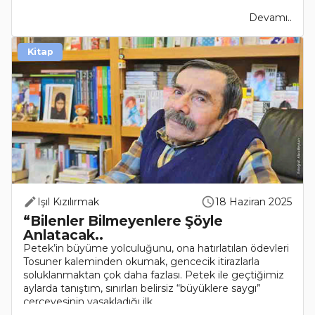
Devamı..
Kitap
Işıl Kızılırmak
18 Haziran 2025
“Bilenler Bilmeyenlere Şöyle
Anlatacak..
Petek’in büyüme yolculuğunu, ona hatırlatılan ödevleri
Tosuner kaleminden okumak, gencecik itirazlarla
soluklanmaktan çok daha fazlası. Petek ile geçtiğimiz
aylarda tanıştım, sınırları belirsiz “büyüklere saygı”
çerçevesinin yasakladığı ilk ..