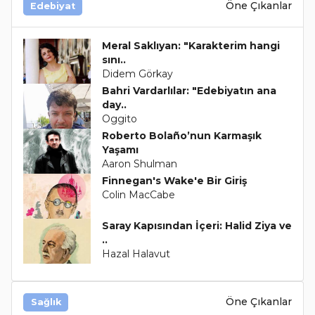
Öne Çıkanlar
Edebiyat
Meral Saklıyan: "Karakterim hangi
sını..
Didem Görkay
Bahri Vardarlılar: "Edebiyatın ana
day..
Oggito
Roberto Bolaño’nun Karmaşık
Yaşamı
Aaron Shulman
Finnegan's Wake'e Bir Giriş
Colin MacCabe
Saray Kapısından İçeri: Halid Ziya ve
..
Hazal Halavut
Öne Çıkanlar
Sağlık