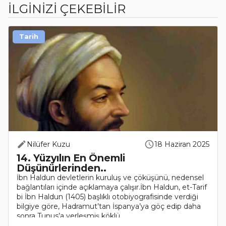
İLGİNİZİ ÇEKEBİLİR
Tarih
Nilüfer Kuzu
18 Haziran 2025
14. Yüzyılın En Önemli
Düşünürlerinden..
İbn Haldun devletlerin kuruluş ve çöküşünü, nedensel
bağlantıları içinde açıklamaya çalışır.İbn Haldun, et-Tarif
bi İbn Haldun (1405) başlıklı otobiyografisinde verdiği
bilgiye göre, Hadramut’tan İspanya’ya göç edip daha
sonra Tunus’a yerleşmiş köklü..