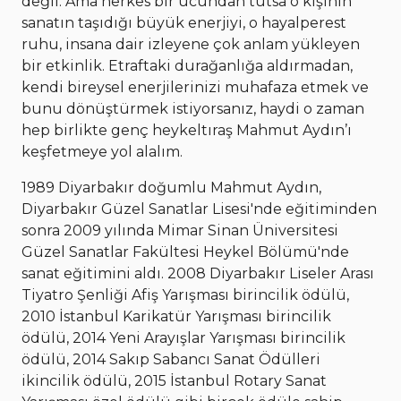
değil. Ama herkes bir ucundan tutsa o kişinin
sanatın taşıdığı büyük enerjiyi, o hayalperest
ruhu, insana dair izleyene çok anlam yükleyen
bir etkinlik. Etraftaki durağanlığa aldırmadan,
kendi bireysel enerjilerinizi muhafaza etmek ve
bunu dönüştürmek istiyorsanız, haydi o zaman
hep birlikte genç heykeltıraş Mahmut Aydın’ı
keşfetmeye yol alalım.
1989 Diyarbakır doğumlu Mahmut Aydın,
Diyarbakır Güzel Sanatlar Lisesi'nde eğitiminden
sonra 2009 yılında Mimar Sinan Üniversitesi
Güzel Sanatlar Fakültesi Heykel Bölümü'nde
sanat eğitimini aldı. 2008 Diyarbakır Liseler Arası
Tiyatro Şenliği Afiş Yarışması birincilik ödülü,
2010 İstanbul Karikatür Yarışması birincilik
ödülü, 2014 Yeni Arayışlar Yarışması birincilik
ödülü, 2014 Sakıp Sabancı Sanat Ödülleri
ikincilik ödülü, 2015 İstanbul Rotary Sanat