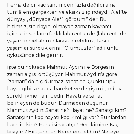
herhalde birkaç santimden fazla değildi ama
tüm âlem gerçekten ve eksiksiz içindeydi. Alef’te
dünyayı, dünyada Alef’i gördüm,” der. Bu
bitimsiz, sınırlayıcı olmayan zaman kavramı
içinde insanların farklı labirentlerde (labirenti de
yaşamın metaforu olarak görebiliriz) farklı
yaşamlar sürdüklerini, “Ölümsüzler” adlı ünlü
öyküsünde dile getirir.
İşte bu noktada Mahmut Aydın ile Borges’in
zaman algısı örtüşüyor. Mahmut Aydın’a göre
“zaman” da hiç durmaz, sanat da. Çünkü tıpkı
hayat gibi sanat da hareket ve değişim içinde ve
sürekli ivme halindedir. Hayatı ve sanatı
belirleyen de budur. Durmadan düşünür
Mahmut Aydın: Sanat ne? Hayat ne? Sanatçı kim?
Sanatçının kaç hayatı kaç kimliği var? Bunlardan
hangisi kim? Hangisi sanatçı? Ben kimim? Kaç
kişiyim? Bir çember. Nereden geldim? Nereye