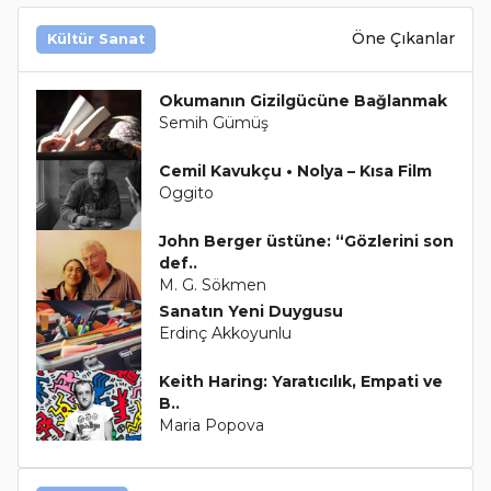
Öne Çıkanlar
Kültür Sanat
Okumanın Gizilgücüne Bağlanmak
Semih Gümüş
Cemil Kavukçu • Nolya – Kısa Film
Oggito
John Berger üstüne: “Gözlerini son
def..
M. G. Sökmen
Sanatın Yeni Duygusu
Erdinç Akkoyunlu
Keith Haring: Yaratıcılık, Empati ve
B..
Maria Popova