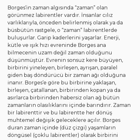
Borges’in zaman algısında “zaman” olan
görünmez labirentler vardır. İnsanlar cılız
varlıklarıyla, önceden belirlenmiş olarak ya da
büsbütün rastgele, o “zaman” labirentlerde
buluşurlar. Garip kaderlerini yaşarlar. Enerji,
kütle ve ışık hızı evreninde Borges ana
bilmecenin uzam değil zaman olduğunu
düşünmüştür. Evrenin sonsuz kere büyüyen,
birbirini yineleyen, birleşen, ayrışan, paralel
giden baş döndürücü bir zaman ağı olduğuna
inanır. Borges’e göre bu birbirine yaklaşan,
birleşen, çatallanan, birbirinden kopan ya da
asırlarca birbirinden habersiz olan ağ bütün
zamanların olasılıklarını içinde barındırır. Zaman
bir labirenttir ve bu labirentte her dönüş
muhtemel değişik geleceklere açılır. Borges
duran zaman içinde (düz çizgi) yaşamların
döngüsel (çoklu labirentler) olarak birbirini