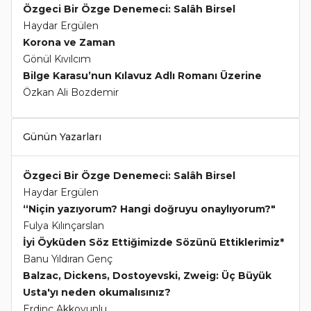
Özgeci Bir Özge Denemeci: Salâh Birsel
Haydar Ergülen
Korona ve Zaman
Gönül Kıvılcım
Bilge Karasu’nun Kılavuz Adlı Romanı Üzerine
Özkan Ali Bozdemir
Günün Yazarları
Özgeci Bir Özge Denemeci: Salâh Birsel
Haydar Ergülen
“Niçin yazıyorum? Hangi doğruyu onaylıyorum?"
Fulya Kılınçarslan
İyi Öyküden Söz Ettiğimizde Sözünü Ettiklerimiz*
Banu Yıldıran Genç
Balzac, Dickens, Dostoyevski, Zweig: Üç Büyük
Usta'yı neden okumalısınız?
Erdinç Akkoyunlu