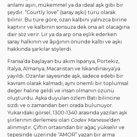
anlamı aşırı, mükemmel ya da ideal aşk gibi bir
şeydir. “Courtly love” (saray aşkı) türü olarak
bilinir. Bu türe göre, ozan kalbini yalnızca birine
kaptırır ve kalbinin sonsuza dek ona ait olacağına
dair söz verir. Lir ya da arp ona eşlik ederken
saray halkının ve âşığının önünde kalbi ve aşkı
hakkında şarkılar söylerdi.
Fransa’da başlayan bu akım İspanya, Portekiz,
İtalya, Almanya, Macaristan ve İskandinavya’ya
yayıldı. Ozanlar sayesinde aşk, sadece edebi bir
kavram olarak kalmadı, aynı önemli bir toplumsal
değer haline geldi ve insan olmanın özünü
oluşturdu. Aşka duyulan özlem Batı bilincine
sızdı ve o zamandan beri orada bulunuyor.
Yukarıdaki görsel, 1300-1340 arasında yazılan aşk
şiirlerinin derlemesi olan
Codex Manesse
’den
alınmıştır. Çiftin ortasından bir ağaç yükselir ve
tepesinde üzerinde “AMOR” yazan bir arma