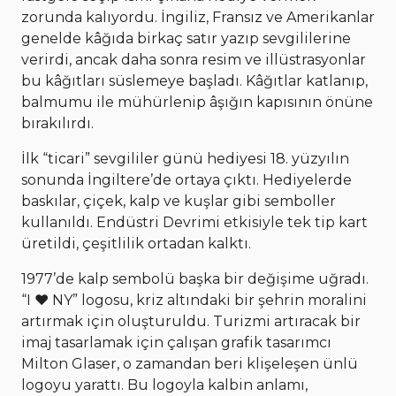
zorunda kalıyordu. İngiliz, Fransız ve Amerikanlar
genelde kâğıda birkaç satır yazıp sevgililerine
verirdi, ancak daha sonra resim ve illüstrasyonlar
bu kâğıtları süslemeye başladı. Kâğıtlar katlanıp,
balmumu ile mühürlenip âşığın kapısının önüne
bırakılırdı.
İlk “ticari” sevgililer günü hediyesi 18. yüzyılın
sonunda İngiltere’de ortaya çıktı. Hediyelerde
baskılar, çiçek, kalp ve kuşlar gibi semboller
kullanıldı. Endüstri Devrimi etkisiyle tek tip kart
üretildi, çeşitlilik ortadan kalktı.
1977’de kalp sembolü başka bir değişime uğradı.
“I ❤ NY” logosu, kriz altındaki bir şehrin moralini
artırmak için oluşturuldu. Turizmi artıracak bir
imaj tasarlamak için çalışan grafik tasarımcı
Milton Glaser, o zamandan beri klişeleşen ünlü
logoyu yarattı. Bu logoyla kalbin anlamı,