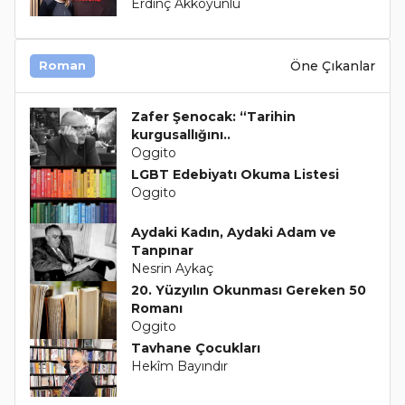
Erdinç Akkoyunlu
Öne Çıkanlar
Roman
Zafer Şenocak: “Tarihin
kurgusallığını..
Oggito
LGBT Edebiyatı Okuma Listesi
Oggito
Aydaki Kadın, Aydaki Adam ve
Tanpınar
Nesrin Aykaç
20. Yüzyılın Okunması Gereken 50
Romanı
Oggito
Tavhane Çocukları
Hekîm Bayındır