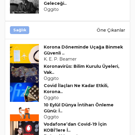
Geleceği..
Oggito
Öne Çıkanlar
Sağlık
Korona Döneminde Uçağa Binmek
Güvenli ..
K. E. P. Beamer
Koronavirüs: Bilim Kurulu Üyeleri,
Vak..
Oggito
Covid İlaçları Ne Kadar Etkili,
Korona..
Oggito
10 Eylül Dünya İntiharı Önleme
Günü: İ..
Oggito
Vodafone’dan Covid-19 İçin
KOBİ’lere İ..