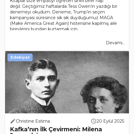
Kitaplar bize empatiyi öğreten sihirli birer hap
değil. Geçtiğimiz haftalarda Tess Owen’ın yazdığı bir
denemeyi okudum. Deneme, Trump’ın seçim
kampanyası süresince sık sık duyduğumuz MAGA
(Make America Great Again) histerisine kapılmış aile
bireylerini bundan kurtarmak için..
Devamı..
Edebiyat
Christine Estima
20 Eylül 2025
Kafka’nın İlk Çevirmeni: Milena