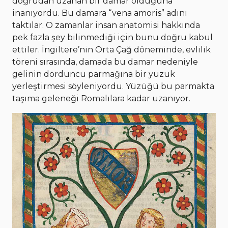
doğrudan uzanan bir damar olduğuna
inanıyordu. Bu damara “vena amoris” adını
taktılar. O zamanlar insan anatomisi hakkında
pek fazla şey bilinmediği için bunu doğru kabul
ettiler. İngiltere’nin Orta Çağ döneminde, evlilik
töreni sırasında, damada bu damar nedeniyle
gelinin dördüncü parmağına bir yüzük
yerleştirmesi söyleniyordu. Yüzüğü bu parmakta
taşıma geleneği Romalılara kadar uzanıyor.