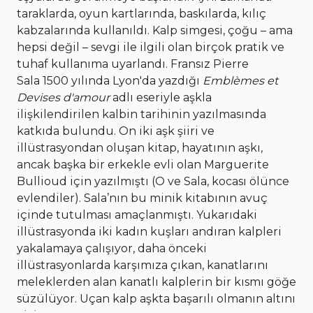
taraklarda, oyun kartlarında, baskılarda, kılıç
kabzalarında kullanıldı. Kalp simgesi, çoğu – ama
hepsi değil – sevgi ile ilgili olan birçok pratik ve
tuhaf kullanıma uyarlandı. Fransız Pierre
Sala 1500 yılında Lyon'da yazdığı
Emblèmes et
Devises d'amour
adlı eseriyle aşkla
ilişkilendirilen kalbin tarihinin yazılmasında
katkıda bulundu. On iki aşk şiiri ve
illüstrasyondan oluşan kitap, hayatının aşkı,
ancak başka bir erkekle evli olan Marguerite
Bullioud için yazılmıştı (O ve Sala, kocası ölünce
evlendiler). Sala’nın bu minik kitabının avuç
içinde tutulması amaçlanmıştı. Yukarıdaki
illüstrasyonda iki kadın kuşları andıran kalpleri
yakalamaya çalışıyor, daha önceki
illüstrasyonlarda karşımıza çıkan, kanatlarını
meleklerden alan kanatlı kalplerin bir kısmı göğe
süzülüyor. Uçan kalp aşkta başarılı olmanın altını