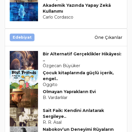
Akademik Yazında Yapay Zekâ
Kullanımı
Carlo Cordasco
Öne Çıkanlar
Edebiyat
Bir Alternatif Gerçeklikler Hikâyesi:
..
Özgecan Büyüker
Çocuk kitaplarında güçlü içerik,
engel..
Oggito
Olmayan Yaprakların Evi
B. Vardarlılar
Sait Faik: Kendini Anlatarak
Sergileye..
R. R. Asal
Nabokov’un Deneyimi Rüyaların