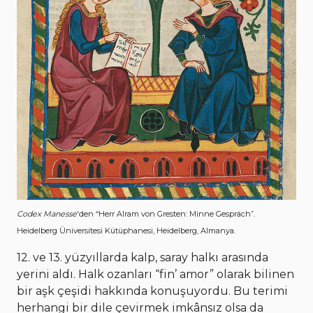
Codex Manesse
'den “Herr Alram von Gresten: Minne Gespräch”.
Heidelberg Üniversitesi Kütüphanesi, Heidelberg, Almanya.
12. ve 13. yüzyıllarda kalp, saray halkı arasında
yerini aldı. Halk ozanları “fin’ amor” olarak bilinen
bir aşk çeşidi hakkında konuşuyordu. Bu terimi
herhangi bir dile çevirmek imkânsız olsa da