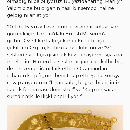
olmadığını da biliyoruz. Bu yazıda tarihçi Marilyn
Yalom bize bu organın nasıl bir sembol haline
geldiğini anlatıyor:
2011’de 15. yüzyıl eserlerini içeren bir koleksiyonu
görmek için Londra’daki British Museum’a
gittim. Özellikle kalp şeklindeki bir broşa
çekildim. O gün, kalbin iki üst lobunu ve “V”
şeklindeki alt çizgisini ilk kez görüyormuşçasına
inceledim. Birden bu şeklin, organ olan kalbe hiç
de benzemediğini fark ettim. O zamandan
itibaren kalp figürü beni takip etti. Şu iki soruya
cevap arıyordum: “İnsan kalbi, bugün bildiğimiz
ikonik forma nasıl dönüştü?” ve “Kalp ne kadar
süredir aşk ile ilişkilendiriliyor?”