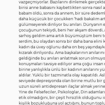
vazgeçmiyorlar. Bazılarını dinlemek gerçekte
birisi anne babasını kaybettikten sonra nasıl a
babam öldü, sonra da annem, bir süre dedemle
daha küçücük bir çocukken ‘hadi bakalım artı
gülümseyerek dinliyor bu anıları. Dünyanın e
çocuğunun tekiydi, beni her akşam döverdi, 
sarhoş geldim ama artık büyümüştüm beni te
serdim, bu olaydan sonra bir daha bana elini k
kadın da üvey oğlunu daha on beş yaşındayken
kızarak dinliyordu. Ama başkalarının anılarını
geldiğinde bu anıları anlatmak sorun olmuyord
konuşmaları tavsiye ediliyor ama çoğu insan
birine yanlışlıkla ünlü bir kadının anılarını 
aldılar. Yüklü bir tazminatla olay kapatıldı. As
seviyede depresyonda olan birine mutlu bir geç
uzun süreli antidepresan ilaçlar almak yerine
Yine de Felsefeciler, Psikologlar, Din adam
etik olmadığını, bir çeşit hırsızlık olduğunu id
kişilik bozukluğuna yol açtığını, bunun top