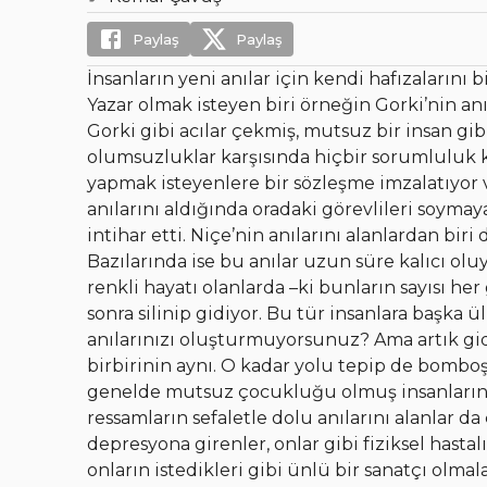
Paylaş
Paylaş
İnsanların yeni anılar için kendi hafızalarını b
Yazar olmak isteyen biri örneğin Gorki’nin anıl
Gorki gibi acılar çekmiş, mutsuz bir insan gib
olumsuzluklar karşısında hiçbir sorumluluk k
yapmak isteyenlere bir sözleşme imzalatıyor 
anılarını aldığında oradaki görevlileri soymaya
intihar etti. Niçe’nin anılarını alanlardan bir
Bazılarında ise bu anılar uzun süre kalıcı ol
renkli hayatı olanlarda –ki bunların sayısı he
sonra silinip gidiyor. Bu tür insanlara başka 
anılarınızı oluşturmuyorsunuz? Ama artık gid
birbirinin aynı. O kadar yolu tepip de bombo
genelde mutsuz çocukluğu olmuş insanların a
ressamların sefaletle dolu anılarını alanlar da
depresyona girenler, onlar gibi fiziksel hastal
onların istedikleri gibi ünlü bir sanatçı olma