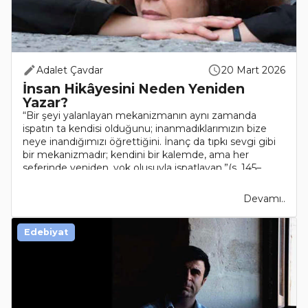
Adalet Çavdar
20 Mart 2026
İnsan Hikâyesini Neden Yeniden
Yazar?
“Bir şeyi yalanlayan mekanizmanın aynı zamanda
ispatın ta kendisi olduğunu; inanmadıklarımızın bize
neye inandığımızı öğrettiğini. İnanç da tıpkı sevgi gibi
bir mekanizmadır; kendini bir kalemde, ama her
seferinde yeniden, yok oluşuyla ispatlayan.”(s. 145–
146)İns..
Devamı..
Edebiyat