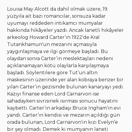
Louisa May Alcott da dahil olmak üzere, 19.
yüzyıla ait bazı romancılar, sonsuza kadar
uyumayı reddeden intikamcı mumyalar
hakkında hikâyeler yazdı. Ancak lanetli hikâyeler
arkeolog Howard Carter’ın 1922'de Kral
Tutankhamun'un mezarını açmasıyla
yaygınlaşmaya ve ilgi görmeye başladı. Bu
olaydan sonra Carter’ın meslektaşları nedeni
açıklanamayan kötü olaylarla karşılaşmaya
başladı. Söylentilere göre Tut’un altın
maskesinin üzerinde yer alan kobraya benzer bir
yılan Carter’ın gezisinde bulunan kanaryayı yedi.
Kazıyı finanse eden Lord Carnarvon ise
sahadayken sivrisinek ısırması sonucu hayatını
kaybetti. Carter’ın arkadaşı Bruce Ingham’ın evi
yandı. Carter’ın kendisi ve mezarın açıldığı gün
orada bulunan, Lord Carnarvon’ın kızı Evelyn’e
bir şey olmadı. Demek ki mumyanın laneti