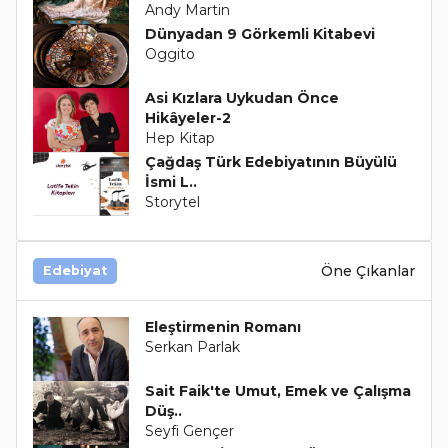
Andy Martin
Dünyadan 9 Görkemli Kitabevi
Oggito
Asi Kızlara Uykudan Önce
Hikâyeler-2
Hep Kitap
Çağdaş Türk Edebiyatının Büyülü
İsmi L..
Storytel
Öne Çıkanlar
Edebiyat
Eleştirmenin Romanı
Serkan Parlak
Sait Faik'te Umut, Emek ve Çalışma
Düş..
Seyfi Gençer