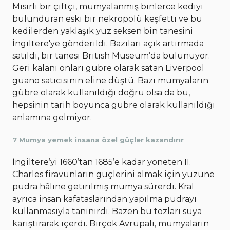
Mısırlı bir çiftçi, mumyalanmış binlerce kediyi
bulunduran eski bir nekropolü keşfetti ve bu
kedilerden yaklaşık yüz seksen bin tanesini
İngiltere'ye gönderildi. Bazıları açık artırmada
satıldı, bir tanesi British Museum’da bulunuyor.
Geri kalanı onları gübre olarak satan Liverpool
guano satıcısının eline düştü. Bazı mumyaların
gübre olarak kullanıldığı doğru olsa da bu,
hepsinin tarih boyunca gübre olarak kullanıldığı
anlamına gelmiyor.
7 Mumya yemek insana özel güçler kazandırır
İngiltere’yi 1660’tan 1685’e kadar yöneten II.
Charles firavunların güçlerini almak için yüzüne
pudra hâline getirilmiş mumya sürerdi. Kral
ayrıca insan kafataslarından yapılma pudrayı
kullanmasıyla tanınırdı. Bazen bu tozları suya
karıştırarak içerdi. Birçok Avrupalı, mumyaların