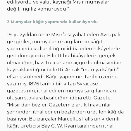
ediliyordu ve yakıt kaynağı Mısır mumyaları
değil, İngiliz kömürüydü.”
3 Mumyalar kâğıt yapımında kullanılıyordu
19. yüzyıldan önce Mısır’a seyahat eden Avrupalı
gezginler, mumyaların sargılarının kâğıt
yapımında kullanıldığını iddia eden hikâyelerle
geri dönüyordu. Elliott bu hikâyelerin gerçek
olmadığını, bazı tüccarların açgözlü olmasından
kaynaklandığını belirtti. Ancak “mumya kâğıdı”
efsanesi ölmedi. Kâğıt yapımının tarihi üzerine
yazılmış, 1876 tarihli bir kitap Syracuse
gazetesinin, ithal edilen mumya sargılarından
oluşan stoklara basıldığını iddia etti. Gazete,
“Mısır’dan bezler. Gazetemiz artık firavunlar
şehrinden ithal edilen bezlerden üretilen kâğıda
basılıyor. Bu parçalar Marcellus Falls'un kıdemli
kâğıt üreticisi Bay G. W. Ryan tarafından ithal