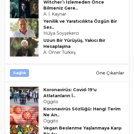
Witcher’ı İzlemeden Önce
Bilmeniz Gere..
A. İ. Kaynar
Yenilik ve Yaratıcılıkta Özgün Bir
Ses..
Hülya Soyşekerci
Uzun Bir Yürüyüş, Yakıcı Bir
Hesaplaşma
A. Ömer Türkeş
Öne Çıkanlar
Sağlık
Koronavirüs: Covid-19'u
Atlatanların İ..
Oggito
Koronavirüs Sözlüğü: Hangi Terim
Ne An..
Oggito
Vegan Beslenme Yaşlanmaya Karşı