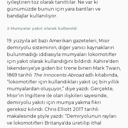
iyileştiren toz olarak tanıttılar. Ne var ki
günümüzde bunun için yara bantları ve
bandajlar kullanılıyor.
2 Mumyalar yakıt olarak kullanıldı
19. yüzyıla ait bazı Amerikan gazeteleri, Mısır
demiryolu sisteminin, diğer yanıcı kaynakların
bulunmadığı iddiasıyla mumyaları lokomotifler
için yakıt olarak kullandığını bildirdi. Kahire'den
İskenderiye'ye giden bir trene binen Mark Twain,
1869 tarihli
The Innocents Abroad
adlı kitabında,
“lokomotifler için kullandıkları yakıt üç bin yıllık
mumyalardan oluşuyor,” diye yazdı. Gerçekte,
Mısır’ın İngiltere ile olan ilişkileri sayesinde,
demiryolu yakıtı için mumya yakma fikri
gereksiz kılındı. Chris Elliott 2017 tarihli
makalesinde şöyle yazdı: “Demiryolunun rayları
ve lokomotifleri Britanya'da üretilip ithal