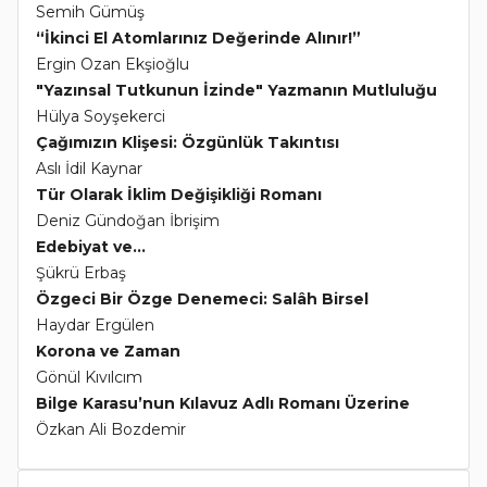
Semih Gümüş
“İkinci El Atomlarınız Değerinde Alınır!”
Ergin Ozan Ekşioğlu
"Yazınsal Tutkunun İzinde" Yazmanın Mutluluğu
Hülya Soyşekerci
Çağımızın Klişesi: Özgünlük Takıntısı
Aslı İdil Kaynar
Tür Olarak İklim Değişikliği Romanı
Deniz Gündoğan İbrişim
Edebiyat ve...
Şükrü Erbaş
Özgeci Bir Özge Denemeci: Salâh Birsel
Haydar Ergülen
Korona ve Zaman
Gönül Kıvılcım
Bilge Karasu’nun Kılavuz Adlı Romanı Üzerine
Özkan Ali Bozdemir