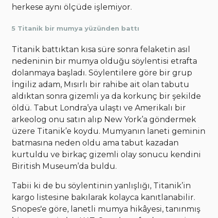
herkese aynı ölçüde işlemiyor.
5 Titanik bir mumya yüzünden battı
Titanik battıktan kısa süre sonra felaketin asıl
nedeninin bir mumya olduğu söylentisi etrafta
dolanmaya başladı. Söylentilere göre bir grup
İngiliz adam, Mısırlı bir rahibe ait olan tabutu
aldıktan sonra gizemli ya da korkunç bir şekilde
öldü. Tabut Londra’ya ulaştı ve Amerikalı bir
arkeolog onu satın alıp New York’a göndermek
üzere Titanik’e koydu. Mumyanın laneti geminin
batmasına neden oldu ama tabut kazadan
kurtuldu ve birkaç gizemli olay sonucu kendini
Biritish Museum’da buldu.
Tabii ki de bu söylentinin yanlışlığı, Titanik’in
kargo listesine bakılarak kolayca kanıtlanabilir.
Snopes'e göre, lanetli mumya hikâyesi, tanınmış