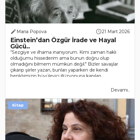
Maria Popova
21 Mart 2026
Einstein’dan Özgür İrade ve Hayal
Gücü..
“Sezgiye ve ilhama inanıyorum. Kimi zaman haklı
olduğumu hissederim ama bunun doğru olup
olmadığını bilmem mümkün değil." Bizler savaşlar
çıkarıp şiirler yazan, bunları yaparken de kendi
benliğimizin büyüleyici illüzyonuna kapılan
biyokimyasal..
Devamı..
Kitap