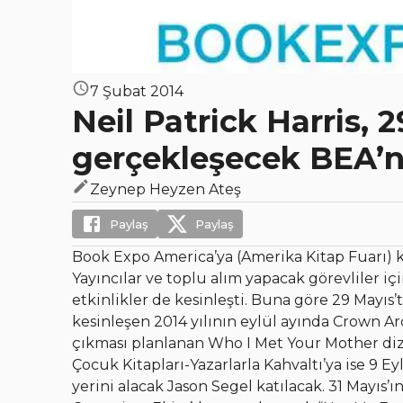
7 Şubat 2014
Neil Patrick Harris, 
gerçekleşecek BEA’nı
Zeynep Heyzen Ateş
Paylaş
Paylaş
Book Expo America’ya (Amerika Kitap Fuarı) ka
Yayıncılar ve toplu alım yapacak görevliler için
etkinlikler de kesinleşti. Buna göre 29 Mayıs’t
kesinleşen 2014 yılının eylül ayında Crown A
çıkması planlanan Who I Met Your Mother dizisi
Çocuk Kitapları-Yazarlarla Kahvaltı’ya ise 9 Ey
yerini alacak Jason Segel katılacak. 31 Mayıs