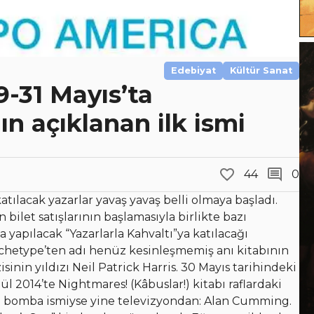
Edebiyat
Kültür Sanat
29-31 Mayıs’ta
n açıklanan ilk ismi
44
0
tılacak yazarlar yavaş yavaş belli olmaya başladı.
 bilet satışlarının başlamasıyla birlikte bazı
a yapılacak “Yazarlarla Kahvaltı”ya katılacağı
rchetype’ten adı henüz kesinleşmemiş anı kitabının
nin yıldızı Neil Patrick Harris. 30 Mayıs tarihindeki
lül 2014’te Nightmares! (Kâbuslar!) kitabı raflardaki
’ın bomba ismiyse yine televizyondan: Alan Cumming.