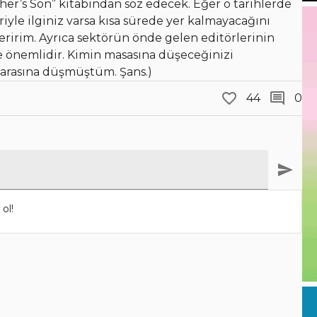
r’s Son” kitabından söz edecek. Eğer o tarihlerde
iyle ilginiz varsa kısa sürede yer kalmayacağını
eririm. Ayrıca sektörün önde gelen editörlerinin
de önemlidir. Kimin masasına düşeceğinizi
n arasına düşmüştüm. Şans.)
44
0
ol!