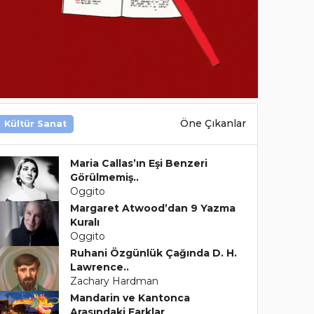
Öne Çıkanlar
Kültür Sanat
Maria Callas’ın Eşi Benzeri
Görülmemiş..
Oggito
Margaret Atwood’dan 9 Yazma
Kuralı
Oggito
Ruhani Özgünlük Çağında D. H.
Lawrence..
Zachary Hardman
Mandarin ve Kantonca
Arasındaki Farklar