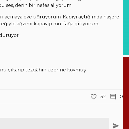
u ses, derin bir nefes alıyorum.
eri açmaya eve uğruyorum. Kapıyı açtığımda haşere
eteğiyle ağzımı kapayıp mutfağa giriyorum.
 duruyor.
nu çıkarıp tezgâhın üzerine koymuş.
52
0