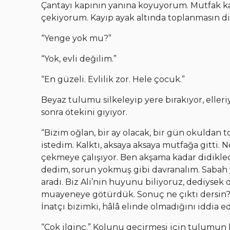
Çantayı kapının yanına koyuyorum. Mutfak k
çekiyorum. Kayıp ayak altında toplanmasın d
“Yenge yok mu?”
“Yok, evli değilim.”
“En güzeli. Evlilik zor. Hele çocuk.”
Beyaz tulumu silkeleyip yere bırakıyor, eller
sonra ötekini giyiyor.
“Bizim oğlan, bir ay olacak, bir gün okuldan 
istedim. Kalktı, aksaya aksaya mutfağa gitti.
çekmeye çalışıyor. Ben akşama kadar didikle
dedim, sorun yokmuş gibi davranalım. Sabah y
aradı. Biz Ali’nin huyunu biliyoruz, dediysek
muayeneye götürdük. Sonuç ne çıktı dersin? Hi
İnatçı bizimki, hâlâ elinde olmadığını iddia ed
“Çok ilginç.” Kolunu geçirmesi için tulumun 