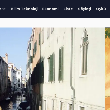
t
Bilim Teknoloji
Ekonomi
Liste
Söyleşi
Öykü