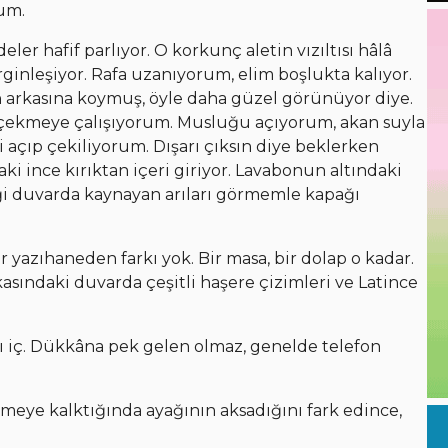
um.
r hafif parlıyor. O korkunç aletin vızıltısı hâlâ
inleşiyor. Rafa uzanıyorum, elim boşlukta kalıyor.
n arkasına koymuş, öyle daha güzel görünüyor diye.
çekmeye çalışıyorum. Musluğu açıyorum, akan suyla
i açıp çekiliyorum. Dışarı çıksın diye beklerken
i ince kırıktan içeri giriyor. Lavabonun altındaki
iği duvarda kaynayan arıları görmemle kapağı
 yazıhaneden farkı yok. Bir masa, bir dolap o kadar.
ındaki duvarda çeşitli haşere çizimleri ve Latince
 iç. Dükkâna pek gelen olmaz, genelde telefon
meye kalktığında ayağının aksadığını fark edince,