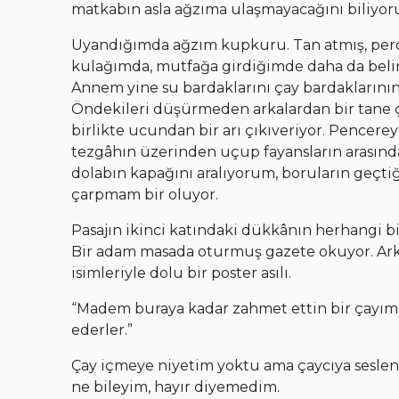
matkabın asla ağzıma ulaşmayacağını biliyor
Uyandığımda ağzım kupkuru. Tan atmış, perdele
kulağımda, mutfağa girdiğimde daha da belirg
Annem yine su bardaklarını çay bardaklarını
Öndekileri düşürmeden arkalardan bir tane 
birlikte ucundan bir arı çıkıveriyor. Pencerey
tezgâhın üzerinden uçup fayansların arasındak
dolabın kapağını aralıyorum, boruların geçt
çarpmam bir oluyor.
Pasajın ikinci katındaki dükkânın herhangi bir
Bir adam masada oturmuş gazete okuyor. Arkas
isimleriyle dolu bir poster asılı.
“Madem buraya kadar zahmet ettin bir çayımı
ederler.”
Çay içmeye niyetim yoktu ama çaycıya seslen
ne bileyim, hayır diyemedim.