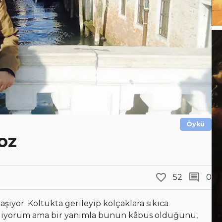
Öykü
oz
52
0
şıyor. Koltukta gerileyip kolçaklara sıkıca
 diyorum ama bir yanımla bunun kâbus olduğunu,