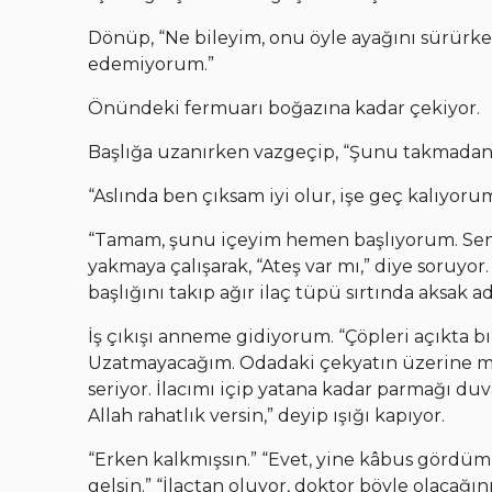
Dönüp, “Ne bileyim, onu öyle ayağını sürürk
edemiyorum.”
Önündeki fermuarı boğazına kadar çekiyor.
Başlığa uzanırken vazgeçip, “Şunu takmadan bi
“Aslında ben çıksam iyi olur, işe geç kalıyorum
“Tamam, şunu içeyim hemen başlıyorum. Sen
yakmaya çalışarak, “Ateş var mı,” diye soruyo
başlığını takıp ağır ilaç tüpü sırtında aksak a
İş çıkışı anneme gidiyorum. “Çöpleri açıkta bır
Uzatmayacağım. Odadaki çekyatın üzerine misa
seriyor. İlacımı içip yatana kadar parmağı d
Allah rahatlık versin,” deyip ışığı kapıyor.
“Erken kalkmışsın.” “Evet, yine kâbus gördüm
gelsin.” “İlaçtan oluyor, doktor böyle olacağın