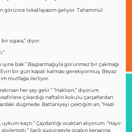
en görünce tokatlayasım geliyor. Tahammül
r sigara,” diyor.
.”
 işine bak.” Başparmağıyla görünmez bir çakmağı
r. Evin bir gün kapalı kalması gerekiyormuş. Beyaz
dım mutfağa ilerliyor.
akırsan her şey gelir.” “Haklısın,” diyorum.
firlere çıkardığı naftalin kokulu çarşaflardan
uvardaki düğmede. Battaniyeyi çektiğim an, “Hadi
, uykum kaçtı.” Çaydanlığı ocaktan alıyorum. “Hayır
ı söylemişti.” Şarjlı süpürgeyle ocağın kenarına