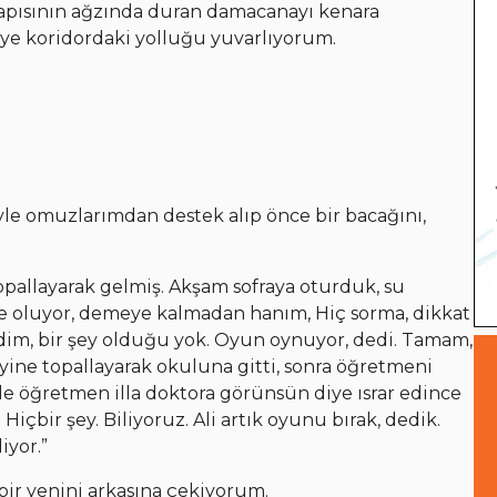
apısının ağzında duran damacanayı kenara
iye koridordaki yolluğu yuvarlıyorum.
iyle omuzlarımdan destek alıp önce bir bacağını,
topallayarak gelmiş. Akşam sofraya oturduk, su
 Ne oluyor, demeye kalmadan hanım, Hiç sorma, dikkat
dim, bir şey olduğu yok. Oyun oynuyor, dedi. Tamam,
ine topallayarak okuluna gitti, sonra öğretmeni
 de öğretmen illa doktora görünsün diye ısrar edince
çbir şey. Biliyoruz. Ali artık oyunu bırak, dedik.
iyor.”
bir yenini arkasına çekiyorum.