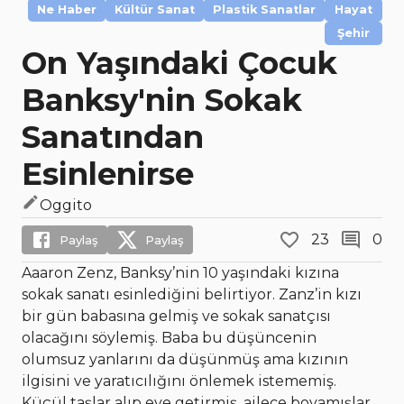
Ne Haber
Kültür Sanat
Plastik Sanatlar
Hayat
Şehir
On Yaşındaki Çocuk
Banksy'nin Sokak
Sanatından
Esinlenirse
Oggito
23
0
Paylaş
Paylaş
Aaaron Zenz, Banksy’nin 10 yaşındaki kızına
sokak sanatı esinlediğini belirtiyor. Zanz’in kızı
bir gün babasına gelmiş ve sokak sanatçısı
olacağını söylemiş. Baba bu düşüncenin
olumsuz yanlarını da düşünmüş ama kızının
ilgisini ve yaratıcılığını önlemek istememiş.
Küçül taşlar alıp eve getirmiş, ailece boyamışlar