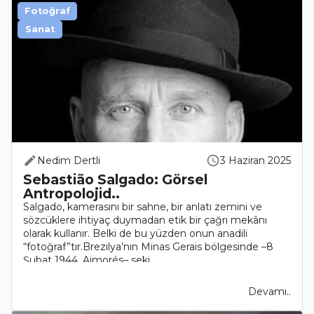
Fotoğraf
Sanat
Nedim Dertli
3 Haziran 2025
Sebastião Salgado: Görsel
Antropolojid..
Salgado, kamerasını bir sahne, bir anlatı zemini ve
sözcüklere ihtiyaç duymadan etik bir çağrı mekânı
olarak kullanır. Belki de bu yüzden onun anadili
“fotoğraf”tır.Brezilya’nın Minas Gerais bölgesinde –8
Şubat 1944, Aimorés– seki..
Devamı..