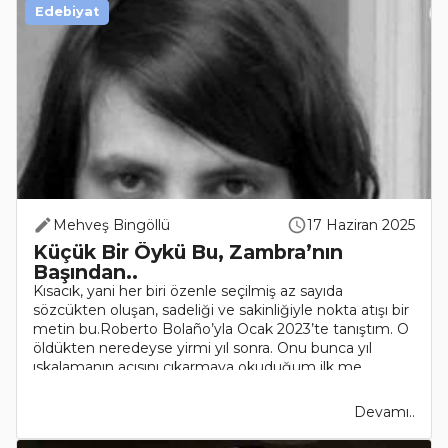
Edebiyat
Mehveş Bingöllü
17 Haziran 2025
Küçük Bir Öykü Bu, Zambra’nın
Başından..
Kısacık, yani her biri özenle seçilmiş az sayıda
sözcükten oluşan, sadeliği ve sakinliğiyle nokta atışı bir
metin bu.Roberto Bolaño’yla Ocak 2023’te tanıştım. O
öldükten neredeyse yirmi yıl sonra. Onu bunca yıl
ıskalamanın acısını çıkarmaya okuduğum ilk me..
Devamı..