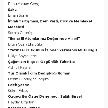
Banu Yıldıran Genç
Şaka
Erhan Sunar
İmralı Tartışması, Dem Parti, CHP ve Memleket
Meselesi
Semih Gümüş
“İkinci El Atomlarınız Değerinde Alınır!”
Ergin Ozan Ekşioğlu
"Yazınsal Tutkunun İzinde" Yazmanın Mutluluğu
Hülya Soyşekerci
Çağımızın Klişesi: Özgünlük Takıntısı
Aslı İdil Kaynar
Tür Olarak İklim Değişikliği Romanı
Deniz Gündoğan İbrişim
Edebiyat ve...
Şükrü Erbaş
Özgeci Bir Özge Denemeci: Salâh Birsel
Haydar Ergülen
Korona ve Zaman