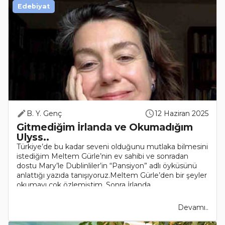
Edebiyat
B. Y. Genç
12 Haziran 2025
Gitmediğim İrlanda ve Okumadığım
Ulyss..
Türkiye’de bu kadar seveni olduğunu mutlaka bilmesini
istediğim Meltem Gürle’nin ev sahibi ve sonradan
dostu Mary’le Dublinliler’in “Pansiyon” adlı öyküsünü
anlattığı yazıda tanışıyoruz.Meltem Gürle’den bir şeyler
okumayı çok özlemiştim. Sonra İrlanda ..
Devamı..