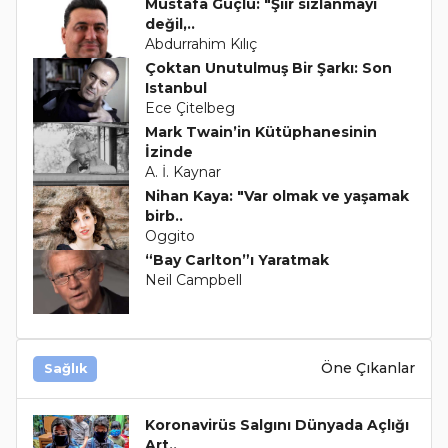
Mustafa Güçlü: "Şiir sızlanmayı
değil,..
Abdurrahim Kılıç
Çoktan Unutulmuş Bir Şarkı: Son
Istanbul
Ece Çitelbeg
Mark Twain’in Kütüphanesinin
İzinde
A. İ. Kaynar
Nihan Kaya: "Var olmak ve yaşamak
birb..
Oggito
“Bay Carlton”ı Yaratmak
Neil Campbell
Öne Çıkanlar
Sağlık
Koronavirüs Salgını Dünyada Açlığı
Art..