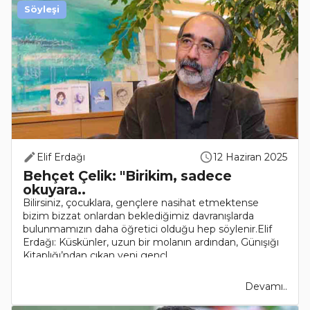
Söyleşi
Elif Erdağı
12 Haziran 2025
Behçet Çelik: "Birikim, sadece
okuyara..
Bilirsiniz, çocuklara, gençlere nasihat etmektense
bizim bizzat onlardan beklediğimiz davranışlarda
bulunmamızın daha öğretici olduğu hep söylenir.Elif
Erdağı: Küskünler, uzun bir molanın ardından, Günışığı
Kitaplığı’ndan çıkan yeni gençl..
Devamı..