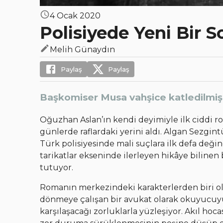
4 Ocak 2020
Polisiyede Yeni Bir 
Melih Günaydın
Paylaş
Paylaş
Başkomiser Musa vahşice katledilmiş b
Oğuzhan Aslan’ın kendi deyimiyle ilk ciddi 
günlerde raflardaki yerini aldı. Algan Sezgi
Türk polisiyesinde mali suçlara ilk defa değine
tarikatlar ekseninde ilerleyen hikâye biline
tutuyor.
Romanın merkezindeki karakterlerden biri ol
dönmeye çalışan bir avukat olarak okuyucuyu 
karşılaşacağı zorluklarla yüzleşiyor. Akıl hoca