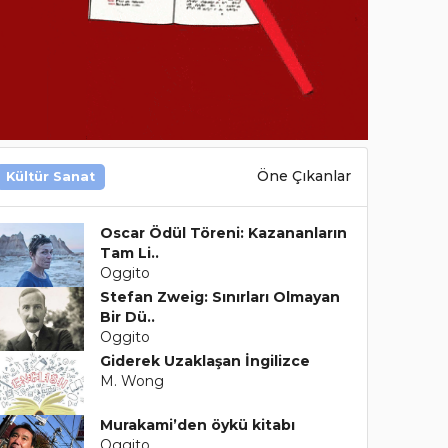
Öne Çıkanlar
Kültür Sanat
Oscar Ödül Töreni: Kazananların
Tam Li..
Oggito
Stefan Zweig: Sınırları Olmayan
Bir Dü..
Oggito
Giderek Uzaklaşan İngilizce
M. Wong
Murakami’den öykü kitabı
Oggito