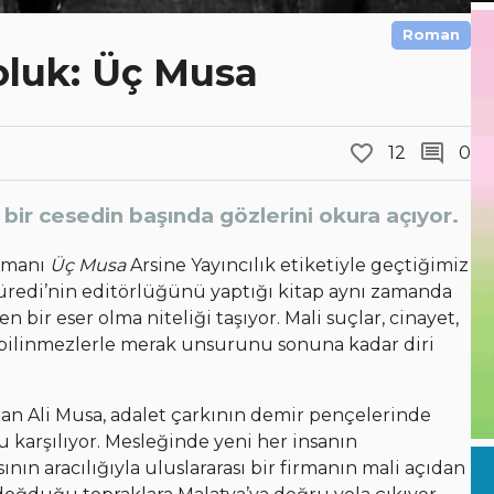
Roman
Soluk: Üç Musa
12
0
ir cesedin başında gözlerini okura açıyor.
romanı
Üç Musa
Arsine Yayıncılık etiketiyle geçtiğimiz
ntüredi’nin editörlüğünü yaptığı kitap aynı zamanda
n bir eser olma niteliği taşıyor. Mali suçlar, cinayet,
n bilinmezlerle merak unsurunu sonuna kadar diri
an Ali Musa, adalet çarkının demir pençelerinde
karşılıyor. Mesleğinde yeni her insanın
sının aracılığıyla uluslararası bir firmanın mali açıdan