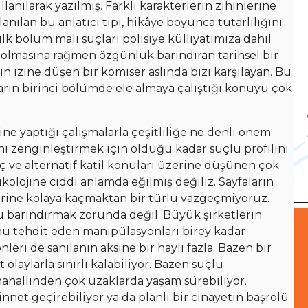
lanılarak yazılmış. Farklı karakterlerin zihinlerine
anılan bu anlatıcı tipi, hikâye boyunca tutarlılığını
lk bölüm mali suçları polisiye külliyatımıza dahil
 olmasına rağmen özgünlük barındıran tarihsel bir
 izine düşen bir komiser aslında bizi karşılayan. Bu
ın birinci bölümde ele almaya çalıştığı konuyu çok
ne yaptığı çalışmalarla çeşitliliğe ne denli önem
ğini zenginleştirmek için olduğu kadar suçlu profilini
 ve alternatif katil konuları üzerine düşünen çok
kolojine ciddi anlamda eğilmiş değiliz. Sayfaların
erine kolaya kaçmaktan bir türlü vazgeçmiyoruz.
u barındırmak zorunda değil. Büyük şirketlerin
u tehdit eden manipülasyonları birey kadar
nleri de sanılanın aksine bir hayli fazla. Bazen bir
olaylarla sınırlı kalabiliyor. Bazen suçlu
allinden çok uzaklarda yaşam sürebiliyor.
nnet geçirebiliyor ya da planlı bir cinayetin başrolü