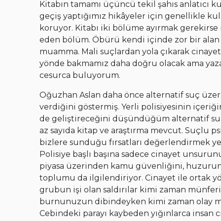
Kitabın tamamı üçüncü tekil şahıs anlatıcı kul
geçiş yaptığımız hikâyeler için genellikle kull
koruyor. Kitabı iki bölüme ayırmak gerekirse i
eden bölüm. Öbürü kendi içinde zor bir alan
muamma. Mali suçlardan yola çıkarak cinayetin
yönde bakmamız daha doğru olacak ama yazar
cesurca buluyorum.
Oğuzhan Aslan daha önce alternatif suç üzeri
verdiğini göstermiş. Yerli polisiyesinin içeri
de geliştireceğini düşündüğüm alternatif suç
az sayıda kitap ve araştırma mevcut. Suçlu psi
bizlere sunduğu fırsatları değerlendirmek y
Polisiye başlı başına sadece cinayet unsurun
piyasa üzerinden kamu güvenliğini, huzurun
toplumu da ilgilendiriyor. Cinayet ile ortak yö
grubun işi olan saldırılar kimi zaman münferit 
burnunuzun dibindeyken kimi zaman olay mah
Cebindeki parayı kaybeden yığınlarca insan ci