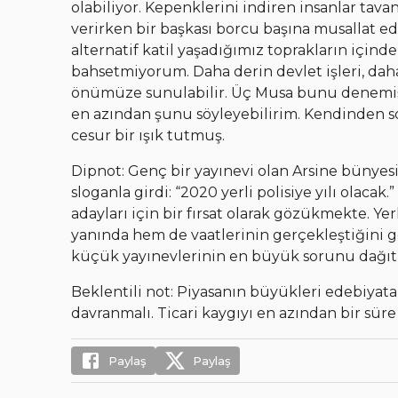
olabiliyor. Kepenklerini indiren insanlar tava
verirken bir başkası borcu başına musallat ed
alternatif katil yaşadığımız toprakların iç
bahsetmiyorum. Daha derin devlet işleri, daha
önümüze sunulabilir. Üç Musa bunu denemiş
en azından şunu söyleyebilirim. Kendinden so
cesur bir ışık tutmuş.
Dipnot: Genç bir yayınevi olan Arsine bünyesine
sloganla girdi: “2020 yerli polisiye yılı olacak
adayları için bir fırsat olarak gözükmekte. Ye
yanında hem de vaatlerinin gerçekleştiğini gö
küçük yayınevlerinin en büyük sorunu dağıt
Beklentili not: Piyasanın büyükleri edebiyata 
davranmalı. Ticari kaygıyı en azından bir süre
Paylaş
Paylaş