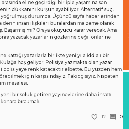
n arasında eline geçirdiği bir iple yaşamına son
enin dükkanını kurşunlayabiliyor. Alternatif suç,
inde yoğrulmuş durumda. Üçüncü sayfa haberlerinden
 derin insan ilişkileri buralardan malzeme olarak
. Başarmış mı? Oraya okuyucu karar verecek. Ama
nra yazacak yazarların gözlerine değil önlerine
 kattığı yazarlarla birlikte yeni yıla iddialı bir
.” Kulağa hoş geliyor. Polisiye yazmakta olan yazar
rli polisiyeye renk katacaktır elbette. Bu yüzden hem
rebilmek için karşısındayız. Takipçisiyiz. Nispeten
ım meselesi.
yeni bir soluk getiren yayınevlerine daha insaflı
 kenara bırakmalı.
12
0