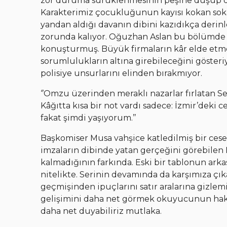
zor duruma sürüklenmesinin peşine düşüp do
Karakterimiz çocukluğunun kayısı kokan sok
yandan aldığı davanın dibini kazıdıkça deri
zorunda kalıyor. Oğuzhan Aslan bu bölümde 
konuşturmuş. Büyük firmaların kâr elde etmek 
sorumlulukların altına girebileceğini gösteri
polisiye unsurlarını elinden bırakmıyor.
‘’Omzu üzerinden meraklı nazarlar fırlatan Se
Kâğıtta kısa bir not vardı sadece: İzmir’deki
fakat şimdi yaşıyorum.’’
Başkomiser Musa vahşice katledilmiş bir cesed
imzaların dibinde yatan gerçeğini görebilen M
kalmadığının farkında. Eski bir tablonun ar
nitelikte. Serinin devamında da karşımıza çık
geçmişinden ipuçlarını satır aralarına gizlemi
gelişimini daha net görmek okuyucunun hak
daha net duyabiliriz mutlaka.