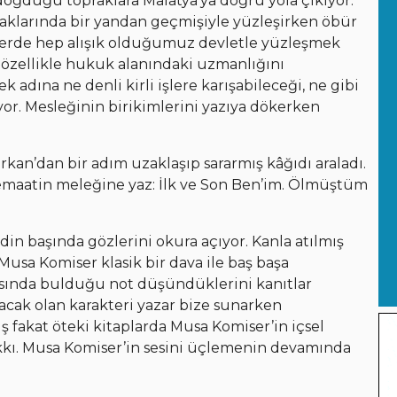
ğduğu topraklara Malatya’ya doğru yola çıkıyor.
aklarında bir yandan geçmişiyle yüzleşirken öbür
nlerde hep alışık olduğumuz devletle yüzleşmek
özellikle hukuk alanındaki uzmanlığını
adına ne denli kirli işlere karışabileceği, ne gibi
yor. Mesleğinin birikimlerini yazıya dökerken
rkan’dan bir adım uzaklaşıp sararmış kâğıdı araladı.
 cemaatin meleğine yaz: İlk ve Son Ben’im. Ölmüştüm
in başında gözlerini okura açıyor. Kanla atılmış
usa Komiser klasik bir dava ile baş başa
kasında bulduğu not düşündüklerini kanıtlar
acak olan karakteri yazar bize sunarken
ş fakat öteki kitaplarda Musa Komiser’in içsel
kı. Musa Komiser’in sesini üçlemenin devamında