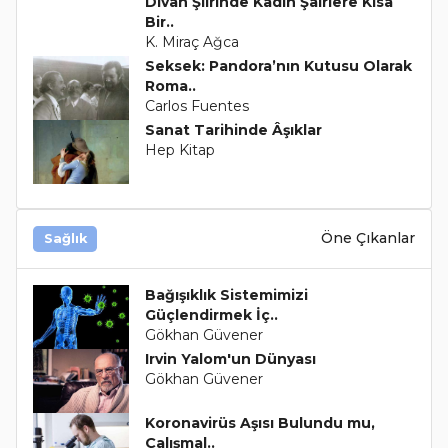
Divan Şiirinde Kadın Şairlere Kısa
Bir..
K. Miraç Ağca
Seksek: Pandora’nın Kutusu Olarak
Roma..
Carlos Fuentes
Sanat Tarihinde Âşıklar
Hep Kitap
Öne Çıkanlar
Sağlık
Bağışıklık Sistemimizi
Güçlendirmek İç..
Gökhan Güvener
Irvin Yalom'un Dünyası
Gökhan Güvener
Koronavirüs Aşısı Bulundu mu,
Çalışmal..