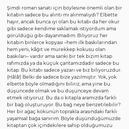
Şimdi roman sanatı için böylesine önemli olan bir
kitabın sadece bu alıntı mı alınmalıydı? Elbette
hayır, ancak bunca iyi olan bu kitabı da her okur
gibi sadece kendime saklamak istiyordum ama
görüldüğü gibi dayanmadım. Biliyoruz her
kitabın binlerce kopyası –hem ilk baskılarından
hem yeni, kâğıt ve mürekkep kokusu olan
baskıları– vardır ama sanki bir tek bizim kitap
rafımızda ya da küçük çantamızdadır sadece bu
kitap. Bu kitabı sadece yazarı ve biz biliyoruzdur.
(Hâlâ!) Belki de sadece bize yazılmıştır. Yok, yok
elbette böyle olmadığını biliriz, ama yine bu
düşüncede olmak ve bu düşünceye devam
etmek istiyoruz. Bu da o kitapla aramızda farklı
bir bağ oluşturuyor. Bu bağ neye benzetilebilir?
Her bir ağaç kökünün toprakla arasındaki farklı
yaşamsal bağa sanırım. Böyle düşündüğümüzde
kitaptan çok içindekilere sahip olduğumuzu