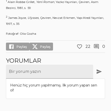
1
Alain Robbe Grillet,
Yeni Roman
, Yazko Yayınları, Çeviren, Asım
Bezirci, 1981, s. 59
2
James Joyce,
Ulysses
, Çeviren, Nevzat Erkmen, Yapı Kredi Yayınları,
1997, s. 35
Fotoğraf: Olia Gozha
22
0
Paylaş
Paylaş
YORUMLAR
Bir yorum yazın
Henüz hiç yorum yapılmamış. İlk yorum yapan sen
ol!