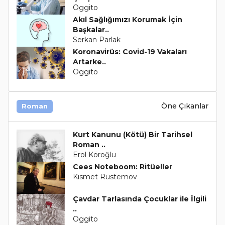
Oggito
Akıl Sağlığımızı Korumak İçin
Başkalar..
Serkan Parlak
Koronavirüs: Covid-19 Vakaları
Artarke..
Oggito
Öne Çıkanlar
Roman
Kurt Kanunu (Kötü) Bir Tarihsel
Roman ..
Erol Köroğlu
Cees Noteboom: Ritüeller
Kısmet Rüstemov
Çavdar Tarlasında Çocuklar ile İlgili
..
Oggito