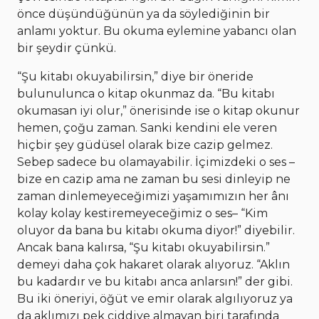
önce düşündüğünün ya da söylediğinin bir
anlamı yoktur. Bu okuma eylemine yabancı olan
bir şeydir çünkü.
“Şu kitabı okuyabilirsin,” diye bir öneride
bulunulunca o kitap okunmaz da. “Bu kitabı
okumasan iyi olur,” önerisinde ise o kitap okunur
hemen, çoğu zaman. Sanki kendini ele veren
hiçbir şey güdüsel olarak bize cazip gelmez.
Sebep sadece bu olamayabilir. İçimizdeki o ses –
bize en cazip ama ne zaman bu sesi dinleyip ne
zaman dinlemeyeceğimizi yaşamımızın her ânı
kolay kolay kestiremeyeceğimiz o ses– “Kim
oluyor da bana bu kitabı okuma diyor!” diyebilir.
Ancak bana kalırsa, “Şu kitabı okuyabilirsin.”
demeyi daha çok hakaret olarak alıyoruz. “Aklın
bu kadardır ve bu kitabı anca anlarsın!” der gibi.
Bu iki öneriyi, öğüt ve emir olarak algılıyoruz ya
da aklımızı pek ciddiye almayan biri tarafında