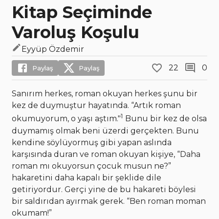
Kitap Seçiminde
Varoluş Koşulu
Eyyüp Özdemir
22
0
Paylaş
Paylaş
Sanırım herkes, roman okuyan herkes şunu bir
kez de duymuştur hayatında. “Artık roman
1
okumuyorum, o yaşı aştım."
Bunu bir kez de olsa
duymamış olmak beni üzerdi gerçekten. Bunu
kendine söylüyormuş gibi yapan aslında
karşısında duran ve roman okuyan kişiye, “Daha
roman mı okuyorsun çocuk musun ne?”
hakaretini daha kapalı bir şeklide dile
getiriyordur. Gerçi yine de bu hakareti böylesi
bir saldırıdan ayırmak gerek. “Ben roman moman
okumam!”