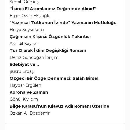
Semih Gümüş
“İkinci El Atomlarınız Değerinde Alınır!”
Ergin Ozan Ekşioğlu
"Yazınsal Tutkunun İzinde" Yazmanın Mutluluğu
Hülya Soyşekerci
Çağımızın Klişesi: Özgünlük Takıntısı
Aslı İdil Kaynar
Tür Olarak İklim Değişikliği Romanı
Deniz Gündoğan İbrişim
Edebiyat ve...
Şükrü Erbaş
Özgeci Bir Özge Denemeci: Salâh Birsel
Haydar Ergülen
Korona ve Zaman
Gönül Kıvılcım
Bilge Karasu’nun Kılavuz Adlı Romanı Üzerine
Özkan Ali Bozdemir