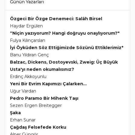
Günün Yazarları
Özgeci Bir Özge Denemeci: Salâh Birsel
Haydar Ergülen
“Niçin yazıyorum? Hangi doğruyu onaylıyorum?"
Fulya Kılınçarslan
İyi Öyküden Söz Ettiğimizde Sözünü Ettiklerimiz*
Banu Yıldıran Genç
Balzac, Dickens, Dostoyevski, Zweig: Üç Büyük
Usta'yı neden okumalısınız?
Erdinç Akkoyunlu
Yeni Bir Evrim Kapımızı Çalarken...
Uğur Vardan
Pedro Paramo Bir Mihenk Taşı
Sezen Ergen Breitegger
Şaka
Erhan Sunar
Çağdaş Felsefede Korku
Alper Güngör