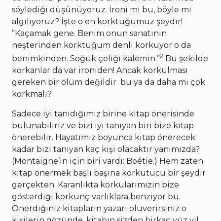
söylediği düşünüyoruz. İroni mi bu, böyle mi
algılıyoruz? İşte o en korktuğumuz şeydir!
”Kaçamak gene. Benim onun sanatının
neşterinden korktuğum denli korkuyor o da
2
benimkinden. Soğuk çeliği kalemin.”
Bu şekilde
korkanlar da var ironiden! Ancak korkulması
gereken bir ölüm değildir bu ya da daha mı çok
korkmalı?
Sadece iyi tanıdığımız birine kitap önerisinde
bulunabiliriz ve bizi iyi tanıyan biri bize kitap
önerebilir. Hayatımız boyunca kitap önerecek
kadar bizi tanıyan kaç kişi olacaktır yanımızda?
(Montaigne’in için biri vardı: Boétie.) Hem zaten
kitap önermek başlı başına korkutucu bir şeydir
gerçekten. Karanlıkta korkularımızın bize
gösterdiği korkunç varlıklara benziyor bu.
Önerdiğiniz kitapların yazarı oluverirsiniz o
kişilerin gözünde, kitabın sizden birkaç yüz yıl