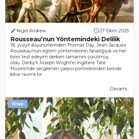
Nigel Andrew
27 Ekim 2025
Rousseau’nun Yöntemindeki Delilik
18. yüzyıl düşünürlerinden Thomas Day, Jean-Jacques
Rousseau’nun eğitim yöntemlerinin fanatiğiydi ve her
birini test edeyim derken tamamını çürütmüş
oldu. Derby’li Joseph Wright’ın İngiltere Tate
Müzesi’nde sergilenen çarpıcı portrelerinden birinde
kibar giyimli bir ..
Devamı..
Kitap