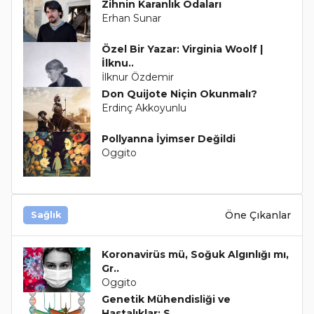
Zihnin Karanlık Odaları
Erhan Sunar
Özel Bir Yazar: Virginia Woolf |
İlknu..
İlknur Özdemir
Don Quijote Niçin Okunmalı?
Erdinç Akkoyunlu
Pollyanna İyimser Değildi
Oggito
Öne Çıkanlar
Sağlık
Koronavirüs mü, Soğuk Algınlığı mı,
Gr..
Oggito
Genetik Mühendisliği ve
Hastalıklar: S..