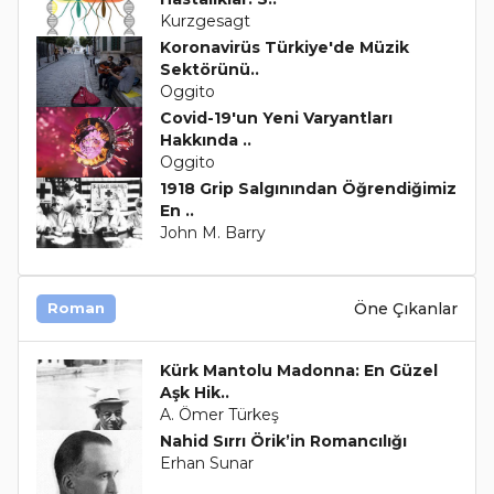
Kurzgesagt
Koronavirüs Türkiye'de Müzik
Sektörünü..
Oggito
Covid-19'un Yeni Varyantları
Hakkında ..
Oggito
1918 Grip Salgınından Öğrendiğimiz
En ..
John M. Barry
Öne Çıkanlar
Roman
Kürk Mantolu Madonna: En Güzel
Aşk Hik..
A. Ömer Türkeş
Nahid Sırrı Örik’in Romancılığı
Erhan Sunar