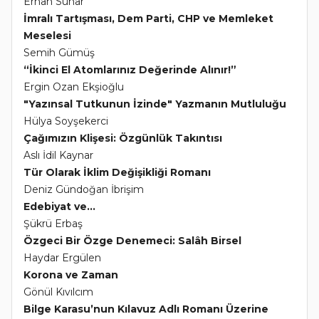
Erhan Sunar
İmralı Tartışması, Dem Parti, CHP ve Memleket
Meselesi
Semih Gümüş
“İkinci El Atomlarınız Değerinde Alınır!”
Ergin Ozan Ekşioğlu
"Yazınsal Tutkunun İzinde" Yazmanın Mutluluğu
Hülya Soyşekerci
Çağımızın Klişesi: Özgünlük Takıntısı
Aslı İdil Kaynar
Tür Olarak İklim Değişikliği Romanı
Deniz Gündoğan İbrişim
Edebiyat ve...
Şükrü Erbaş
Özgeci Bir Özge Denemeci: Salâh Birsel
Haydar Ergülen
Korona ve Zaman
Gönül Kıvılcım
Bilge Karasu’nun Kılavuz Adlı Romanı Üzerine