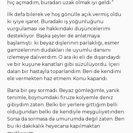
hiç açmadım, buradan uzak olmak iyi geldi.”
İlk defa bilerek ve hoş gönülle açık vermiş oldu
ki iyiye işaret. Buradaki iş yoğunluğunu
vurgulaması ise hakkındaki düşüncelerimi
destekliyor. Başka şeyler de anlatmaya
başlamıştı ki beyaz dişlerinin parlaklığı, esmer
gamzelerinin dudakları ile uyumlu dansını
izlemeye dalıverdim. O ara iki eli de dışarıdaydı
ve bir kuşune kanatları gibi süzülüyordu. İçeri
dalan bir hastayla toparlandım. Ben de kendimi
ele vermekten haz etmem. Konu kapandı.
Bana bir şey sormadı. Beyaz gömleğimle, yanık
tenimle, boynumdaki firuze kolyemle deniz
gibiydim zaten. Belki bir yerlere gittiğim belli
olduğundan belki de kendiyle meşguliyetinden.
Sorsa da sormasa da umurumda değil zaten. Ben
bu iki dakikalık heyecana kapılmaktan