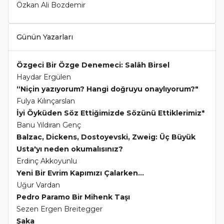
Özkan Ali Bozdemir
Günün Yazarları
Özgeci Bir Özge Denemeci: Salâh Birsel
Haydar Ergülen
“Niçin yazıyorum? Hangi doğruyu onaylıyorum?"
Fulya Kılınçarslan
İyi Öyküden Söz Ettiğimizde Sözünü Ettiklerimiz*
Banu Yıldıran Genç
Balzac, Dickens, Dostoyevski, Zweig: Üç Büyük
Usta'yı neden okumalısınız?
Erdinç Akkoyunlu
Yeni Bir Evrim Kapımızı Çalarken...
Uğur Vardan
Pedro Paramo Bir Mihenk Taşı
Sezen Ergen Breitegger
Şaka