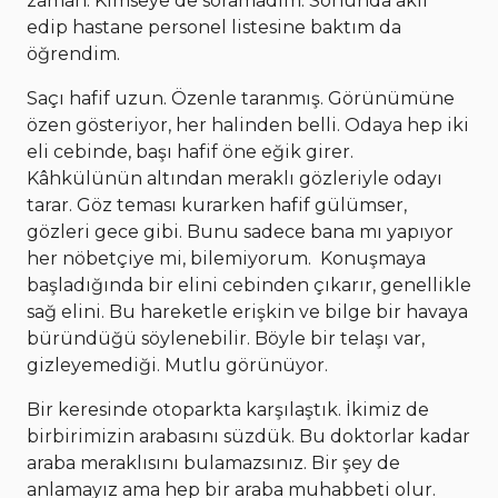
zaman. Kimseye de soramadım. Sonunda akıl
edip hastane personel listesine baktım da
öğrendim.
Saçı hafif uzun. Özenle taranmış. Görünümüne
özen gösteriyor, her halinden belli. Odaya hep iki
eli cebinde, başı hafif öne eğik girer.
Kâhkülünün altından meraklı gözleriyle odayı
tarar. Göz teması kurarken hafif gülümser,
gözleri gece gibi. Bunu sadece bana mı yapıyor
her nöbetçiye mi, bilemiyorum. Konuşmaya
başladığında bir elini cebinden çıkarır, genellikle
sağ elini. Bu hareketle erişkin ve bilge bir havaya
büründüğü söylenebilir. Böyle bir telaşı var,
gizleyemediği. Mutlu görünüyor.
Bir keresinde otoparkta karşılaştık. İkimiz de
birbirimizin arabasını süzdük. Bu doktorlar kadar
araba meraklısını bulamazsınız. Bir şey de
anlamayız ama hep bir araba muhabbeti olur.