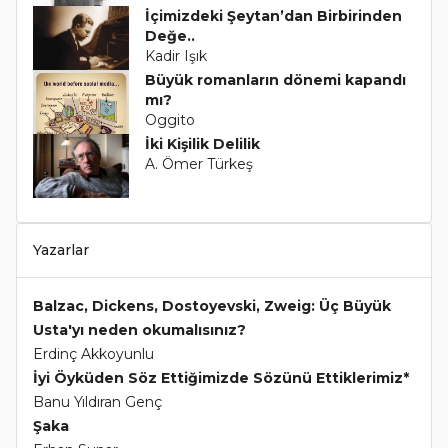
İçimizdeki Şeytan’dan Birbirinden
Değe..
Kadir Işık
Büyük romanların dönemi kapandı
mı?
Oggito
İki Kişilik Delilik
A. Ömer Türkeş
Yazarlar
Balzac, Dickens, Dostoyevski, Zweig: Üç Büyük
Usta'yı neden okumalısınız?
Erdinç Akkoyunlu
İyi Öyküden Söz Ettiğimizde Sözünü Ettiklerimiz*
Banu Yıldıran Genç
Şaka