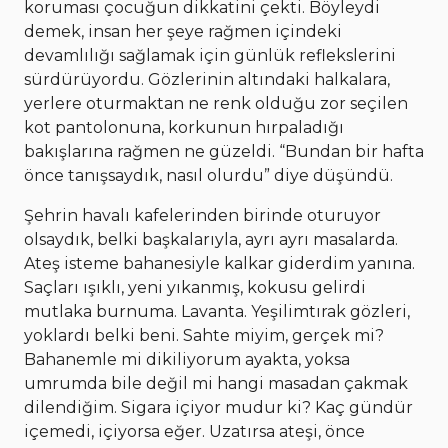
koruması çocuğun dikkatini çekti. Böyleydi
demek, insan her şeye rağmen içindeki
devamlılığı sağlamak için günlük reflekslerini
sürdürüyordu. Gözlerinin altındaki halkalara,
yerlere oturmaktan ne renk olduğu zor seçilen
kot pantolonuna, korkunun hırpaladığı
bakışlarına rağmen ne güzeldi. “Bundan bir hafta
önce tanışsaydık, nasıl olurdu” diye düşündü.
Şehrin havalı kafelerinden birinde oturuyor
olsaydık, belki başkalarıyla, ayrı ayrı masalarda.
Ateş isteme bahanesiyle kalkar giderdim yanına.
Saçları ışıklı, yeni yıkanmış, kokusu gelirdi
mutlaka burnuma. Lavanta. Yeşilimtırak gözleri,
yoklardı belki beni. Sahte miyim, gerçek mi?
Bahanemle mi dikiliyorum ayakta, yoksa
umrumda bile değil mi hangi masadan çakmak
dilendiğim. Sigara içiyor mudur ki? Kaç gündür
içemedi, içiyorsa eğer. Uzatırsa ateşi, önce