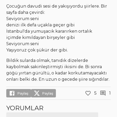
Çocuğun davudi sesi de yakışıyordu şiirlere. Bir
sayfa daha çevirdi:
Seviyorum seni
denizi ilk defa uçakla geçer gibi
İstanbul'da yumuşacık kararırken ortalık
içimde kımıldayan birşeyler gibi
Seviyorum seni
Yaşıyoruz çok şükür der gibi.
Bildik sularda olmak, tanıdık dizelerde
kaybolmak sakinleştirmişti ikisini de. Bi sonra
göğü yırtan gürültü, o kadar korkutamayacaktı
onları belki de. En uzun o gecede şiire sığındılar.
5
1
Paylaş
Paylaş
YORUMLAR