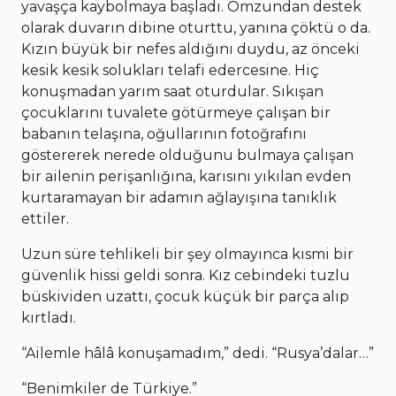
yavaşça kaybolmaya başladı. Omzundan destek
olarak duvarın dibine oturttu, yanına çöktü o da.
Kızın büyük bir nefes aldığını duydu, az önceki
kesik kesik solukları telafi edercesine. Hiç
konuşmadan yarım saat oturdular. Sıkışan
çocuklarını tuvalete götürmeye çalışan bir
babanın telaşına, oğullarının fotoğrafını
göstererek nerede olduğunu bulmaya çalışan
bir ailenin perişanlığına, karısını yıkılan evden
kurtaramayan bir adamın ağlayışına tanıklık
ettiler.
Uzun süre tehlikeli bir şey olmayınca kısmi bir
güvenlik hissi geldi sonra. Kız cebindeki tuzlu
büskividen uzattı, çocuk küçük bir parça alıp
kırtladı.
“Ailemle hâlâ konuşamadım,” dedi. “Rusya’dalar…”
“Benimkiler de Türkiye.”