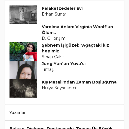
Felaketzedeler Evi
Erhan Sunar
Varolma Anları: Virginia Woolf'un
Ölüm..
D. G. İbrişim
Şebnem İşigüzel: "Ağaçtaki kız
hepimiz..
Serap Çakır
Jung Yun’un Yuva’sı
Timaş
Kış Masalı'ndan Zaman Boşluğu'na
Hülya Soyşekerci
Yazarlar
Balzac, Dickens, Dostoyevski, Zweig: Üç Büyük