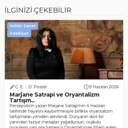
İLGİNİZİ ÇEKEBİLİR
Kültür Sanat
Edebiyat
C. E. -. D. Postel
9 Haziran 2026
Marjane Satrapi ve Oryantalizm
Tartışm..
Persepolis’in yazarı Marjane Satrapi’nin 4 Haziran
tarihinde hayatını kaybetmesiyle birlikte oryantalizm
tartışmaları yeniden alevlendi. Dünyanın dört bir
yanından taziye mesajları yağadursun, coşkulu
övgülerin yanı sıra Satrapi’yi Oryantalizmle itham eden