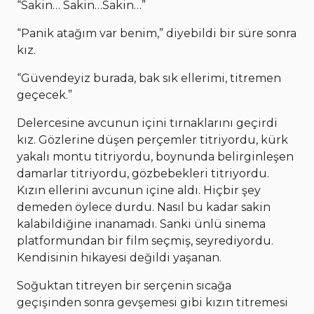
“Sakin… Sakin…Sakin…”
“Panik atağım var benim,” diyebildi bir süre sonra
kız.
“Güvendeyiz burada, bak sık ellerimi, titremen
geçecek.”
Delercesine avcunun içini tırnaklarını geçirdi
kız. Gözlerine düşen perçemler titriyordu, kürk
yakalı montu titriyordu, boynunda belirginleşen
damarlar titriyordu, gözbebekleri titriyordu.
Kızın ellerini avcunun içine aldı. Hiçbir şey
demeden öylece durdu. Nasıl bu kadar sakin
kalabildiğine inanamadı. Sanki ünlü sinema
platformundan bir film seçmiş, seyrediyordu.
Kendisinin hikayesi değildi yaşanan.
Soğuktan titreyen bir serçenin sıcağa
geçişinden sonra gevşemesi gibi kızın titremesi