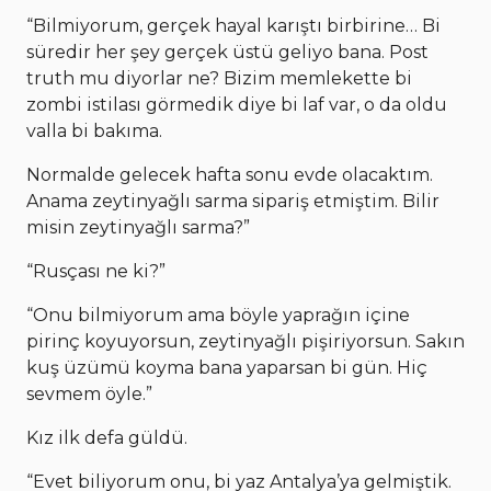
“Bilmiyorum, gerçek hayal karıştı birbirine… Bi
süredir her şey gerçek üstü geliyo bana. Post
truth mu diyorlar ne? Bizim memlekette bi
zombi istilası görmedik diye bi laf var, o da oldu
valla bi bakıma.
Normalde gelecek hafta sonu evde olacaktım.
Anama zeytinyağlı sarma sipariş etmiştim. Bilir
misin zeytinyağlı sarma?”
“Rusçası ne ki?”
“Onu bilmiyorum ama böyle yaprağın içine
pirinç koyuyorsun, zeytinyağlı pişiriyorsun. Sakın
kuş üzümü koyma bana yaparsan bi gün. Hiç
sevmem öyle.”
Kız ilk defa güldü.
“Evet biliyorum onu, bi yaz Antalya’ya gelmiştik.