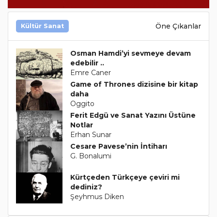
Öne Çıkanlar
Kültür Sanat
Osman Hamdi’yi sevmeye devam
edebilir ..
Emre Caner
Game of Thrones dizisine bir kitap
daha
Oggito
Ferit Edgü ve Sanat Yazını Üstüne
Notlar
Erhan Sunar
Cesare Pavese’nin İntiharı
G. Bonalumi
Kürtçeden Türkçeye çeviri mi
dediniz?
Şeyhmus Diken