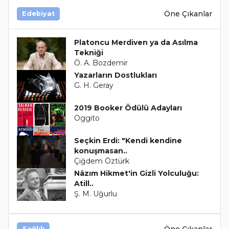
Öne Çıkanlar
Edebiyat
Platoncu Merdiven ya da Asılma
Tekniği
Ö. A. Bozdemir
Yazarların Dostlukları
G. H. Geray
2019 Booker Ödülü Adayları
Oggito
Seçkin Erdi: "Kendi kendine
konuşmasan..
Çiğdem Öztürk
Nâzım Hikmet'in Gizli Yolculuğu:
Atill..
Ş. M. Uğurlu
Öne Çıkanlar
Sağlık