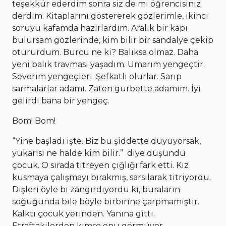
teşekkür ederdim sonra siz de mi öğrencisiniz
derdim. Kitaplarını göstererek gözlerimle, ikinci
soruyu kafamda hazırlardım. Aralık bir kapı
bulursam gözlerinde, kim bilir bir sandalye çekip
otururdum. Burcu ne ki? Balıksa olmaz. Daha
yeni balık travması yaşadım. Umarım yengeçtir.
Severim yengeçleri. Şefkatli olurlar. Sarıp
sarmalarlar adamı. Zaten gurbette adamım. İyi
gelirdi bana bir yengeç.
Bom! Bom!
“Yine başladı işte. Biz bu şiddette duyuyorsak,
yukarısı ne halde kim bilir.” diye düşündü
çocuk. O sırada titreyen çığlığı fark etti. Kız
kusmaya çalışmayı bırakmış, sarsılarak titriyordu.
Dişleri öyle bi zangırdıyordu ki, buraların
soğuğunda bile böyle birbirine çarpmamıştır.
Kalktı çocuk yerinden. Yanına gitti.
Etraftakilerden kimse onu görmüyor,