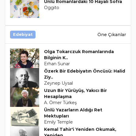
Ünlü Romanlardaki 10 Hayali Sofra
Oggito
Öne Çıkanlar
Edebiyat
Olga Tokarczuk Romanlarında
Bilginin K..
Erhan Sunar
Özerk Bir Edebiyatın Öncüsü: Halid
Ziy..
Zeynep Uysal
Uzun Bir Yürüyüş, Yakıcı Bir
Hesaplaşma
A. Ömer Türkeş
Ünlü Yazarların Aldığı Ret
Mektupları
Emily Temple
Kemal Tahir'i Yeniden Okumak,
Yeniden ..