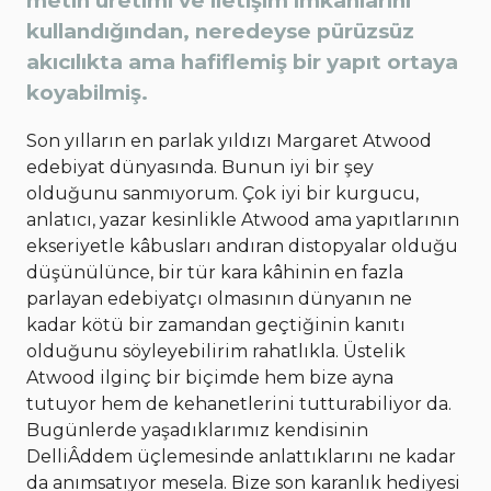
metin üretimi ve iletişim imkânlarını
kullandığından, neredeyse pürüzsüz
akıcılıkta ama hafiflemiş bir yapıt ortaya
koyabilmiş.
Son yılların en parlak yıldızı Margaret Atwood
edebiyat dünyasında. Bunun iyi bir şey
olduğunu sanmıyorum. Çok iyi bir kurgucu,
anlatıcı, yazar kesinlikle Atwood ama yapıtlarının
ekseriyetle kâbusları andıran distopyalar olduğu
düşünülünce, bir tür kara kâhinin en fazla
parlayan edebiyatçı olmasının dünyanın ne
kadar kötü bir zamandan geçtiğinin kanıtı
olduğunu söyleyebilirim rahatlıkla. Üstelik
Atwood ilginç bir biçimde hem bize ayna
tutuyor hem de kehanetlerini tutturabiliyor da.
Bugünlerde yaşadıklarımız kendisinin
DelliÂddem üçlemesinde anlattıklarını ne kadar
da anımsatıyor mesela. Bize son karanlık hediyesi