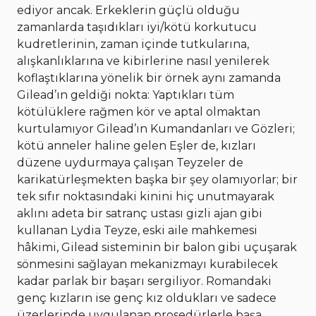
ediyor ancak. Erkeklerin güçlü olduğu
zamanlarda taşıdıkları iyi/kötü korkutucu
kudretlerinin, zaman içinde tutkularına,
alışkanlıklarına ve kibirlerine nasıl yenilerek
koflaştıklarına yönelik bir örnek aynı zamanda
Gilead’ın geldiği nokta: Yaptıkları tüm
kötülüklere rağmen kör ve aptal olmaktan
kurtulamıyor Gilead’ın Kumandanları ve Gözleri;
kötü anneler haline gelen Eşler de, kızları
düzene uydurmaya çalışan Teyzeler de
karikatürleşmekten başka bir şey olamıyorlar; bir
tek sıfır noktasındaki kinini hiç unutmayarak
aklını adeta bir satranç ustası gizli ajan gibi
kullanan Lydia Teyze, eski aile mahkemesi
hâkimi, Gilead sisteminin bir balon gibi uçuşarak
sönmesini sağlayan mekanizmayı kurabilecek
kadar parlak bir başarı sergiliyor. Romandaki
genç kızların ise genç kız oldukları ve sadece
üzerlerinde uygulanan prosedürlerle başa