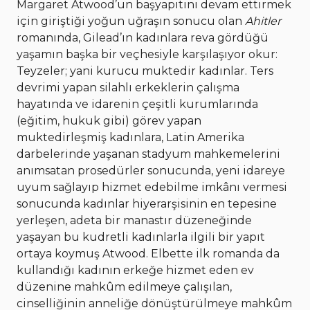
Margaret Atwood’un başyapıtını devam ettirmek
için giriştiği yoğun uğraşın sonucu olan
Ahitler
romanında, Gilead’ın kadınlara reva gördüğü
yaşamın başka bir veçhesiyle karşılaşıyor okur:
Teyzeler; yani kurucu muktedir kadınlar. Ters
devrimi yapan silahlı erkeklerin çalışma
hayatında ve idarenin çeşitli kurumlarında
(eğitim, hukuk gibi) görev yapan
muktedirleşmiş kadınlara, Latin Amerika
darbelerinde yaşanan stadyum mahkemelerini
anımsatan prosedürler sonucunda, yeni idareye
uyum sağlayıp hizmet edebilme imkânı vermesi
sonucunda kadınlar hiyerarşisinin en tepesine
yerleşen, adeta bir manastır düzeneğinde
yaşayan bu kudretli kadınlarla ilgili bir yapıt
ortaya koymuş Atwood. Elbette ilk romanda da
kullandığı kadının erkeğe hizmet eden ev
düzenine mahkûm edilmeye çalışılan,
cinselliğinin anneliğe dönüştürülmeye mahkûm