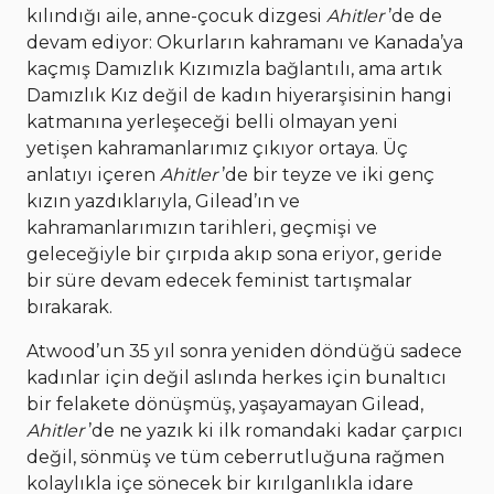
kılındığı aile, anne-çocuk dizgesi
Ahitler
’de de
devam ediyor: Okurların kahramanı ve Kanada’ya
kaçmış Damızlık Kızımızla bağlantılı, ama artık
Damızlık Kız değil de kadın hiyerarşisinin hangi
katmanına yerleşeceği belli olmayan yeni
yetişen kahramanlarımız çıkıyor ortaya. Üç
anlatıyı içeren
Ahitler
’de bir teyze ve iki genç
kızın yazdıklarıyla, Gilead’ın ve
kahramanlarımızın tarihleri, geçmişi ve
geleceğiyle bir çırpıda akıp sona eriyor, geride
bir süre devam edecek feminist tartışmalar
bırakarak.
Atwood’un 35 yıl sonra yeniden döndüğü sadece
kadınlar için değil aslında herkes için bunaltıcı
bir felakete dönüşmüş, yaşayamayan Gilead,
Ahitler
’de ne yazık ki ilk romandaki kadar çarpıcı
değil, sönmüş ve tüm ceberrutluğuna rağmen
kolaylıkla içe sönecek bir kırılganlıkla idare