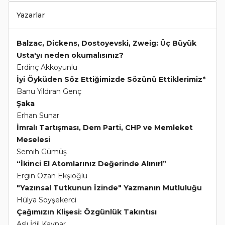
Yazarlar
Balzac, Dickens, Dostoyevski, Zweig: Üç Büyük
Usta'yı neden okumalısınız?
Erdinç Akkoyunlu
İyi Öyküden Söz Ettiğimizde Sözünü Ettiklerimiz*
Banu Yıldıran Genç
Şaka
Erhan Sunar
İmralı Tartışması, Dem Parti, CHP ve Memleket
Meselesi
Semih Gümüş
“İkinci El Atomlarınız Değerinde Alınır!”
Ergin Ozan Ekşioğlu
"Yazınsal Tutkunun İzinde" Yazmanın Mutluluğu
Hülya Soyşekerci
Çağımızın Klişesi: Özgünlük Takıntısı
Aslı İdil Kaynar