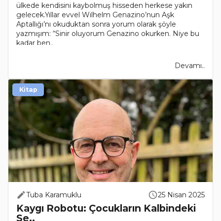
ülkede kendisini kaybolmuş hisseden herkese yakın
gelecek.Yıllar evvel Wilhelm Genazino’nun Aşk
Aptallığı’nı okuduktan sonra yorum olarak şöyle
yazmışım: “Sinir oluyorum Genazino okurken. Niye bu
kadar ben..
Devamı..
Kitap
Tuba Karamuklu
25 Nisan 2025
Kaygı Robotu: Çocukların Kalbindeki
Se..