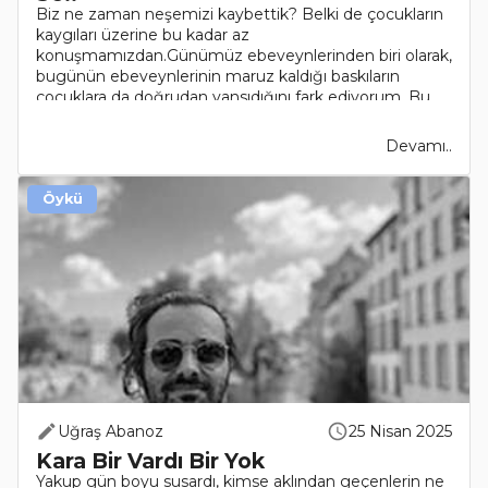
Biz ne zaman neşemizi kaybettik? Belki de çocukların
kaygıları üzerine bu kadar az
konuşmamızdan.Günümüz ebeveynlerinden biri olarak,
bugünün ebeveynlerinin maruz kaldığı baskıların
çocuklara da doğrudan yansıdığını fark ediyorum. Bu
da haliyle, kaygı..
Devamı..
Öykü
Uğraş Abanoz
25 Nisan 2025
Kara Bir Vardı Bir Yok
Yakup gün boyu susardı, kimse aklından geçenlerin ne