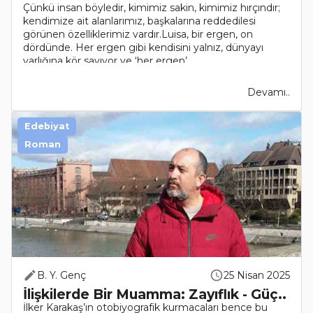
Çünkü insan böyledir, kimimiz sakin, kimimiz hırçındır;
kendimize ait alanlarımız, başkalarına reddedilesi
görünen özelliklerimiz vardır.Luisa, bir ergen, on
dördünde. Her ergen gibi kendisini yalnız, dünyayı
varlığına kör sayıyor ve ‘her ergen’ ..
Devamı..
Edebiyat
Roman
B. Y. Genç
25 Nisan 2025
İlişkilerde Bir Muamma: Zayıflık - Güç..
İlker Karakaş’ın otobiyografik kurmacaları bence bu