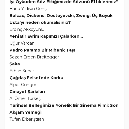
İyi Öyküden Söz Ettiğimizde Sözünü Ettiklerimiz*
Banu Yıldıran Genç
Balzac, Dickens, Dostoyevski, Zweig: Üç Büyük
Usta'yı neden okumalısınız?
Erdinç Akkoyunlu
Yeni Bir Evrim Kapımızı Çalarken...
Uğur Vardan
Pedro Paramo Bir Mihenk Taşı
Sezen Ergen Breitegger
Şaka
Erhan Sunar
Çağdaş Felsefede Korku
Alper Güngör
Cinayet Şarkıları
A. Ömer Türkeş
Tarihsel Belleğimize Yönelik Bir Sinema Filmi: Son
Akşam Yemeği
Tufan Erbarıştıran