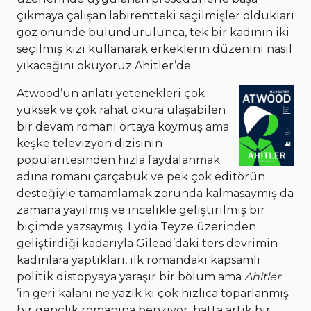
çıkmaya çalışan labirentteki seçilmişler oldukları
göz önünde bulundurulunca, tek bir kadının iki
seçilmiş kızı kullanarak erkeklerin düzenini nasıl
yıkacağını okuyoruz Ahitler’de.
Atwood’un anlatı yetenekleri çok
yüksek ve çok rahat okura ulaşabilen
bir devam romanı ortaya koymuş ama
keşke televizyon dizisinin
popülaritesinden hızla faydalanmak
adına romanı çarçabuk ve pek çok editörün
desteğiyle tamamlamak zorunda kalmasaymış da
zamana yayılmış ve incelikle geliştirilmiş bir
biçimde yazsaymış. Lydia Teyze üzerinden
geliştirdiği kadarıyla Gilead’daki ters devrimin
kadınlara yaptıkları, ilk romandaki kapsamlı
politik distopyaya yaraşır bir bölüm ama
Ahitler
’in geri kalanı ne yazık ki çok hızlıca toparlanmış
bir gençlik romanına benziyor, hatta artık bir