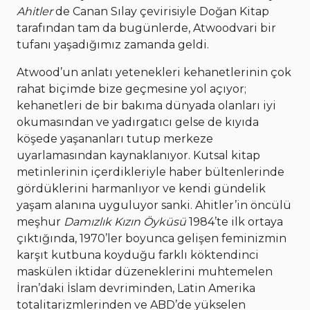
Ahitler
de Canan Sılay çevirisiyle Doğan Kitap
tarafından tam da bugünlerde, Atwoodvari bir
tufanı yaşadığımız zamanda geldi.
Atwood’un anlatı yetenekleri kehanetlerinin çok
rahat biçimde bize geçmesine yol açıyor;
kehanetleri de bir bakıma dünyada olanları iyi
okumasından ve yadırgatıcı gelse de kıyıda
köşede yaşananları tutup merkeze
uyarlamasından kaynaklanıyor. Kutsal kitap
metinlerinin içerdikleriyle haber bültenlerinde
gördüklerini harmanlıyor ve kendi gündelik
yaşam alanına uyguluyor sanki. Ahitler’in öncülü
meşhur
Damızlık Kızın Öyküsü
1984’te ilk ortaya
çıktığında, 1970’ler boyunca gelişen feminizmin
karşıt kutbuna koyduğu farklı köktendinci
maskülen iktidar düzeneklerini muhtemelen
İran’daki İslam devriminden, Latin Amerika
totalitarizmlerinden ve ABD’de yükselen