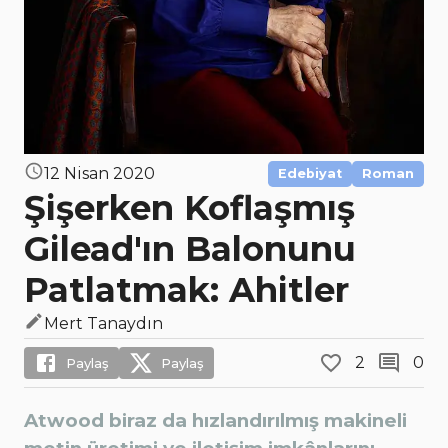
12 Nisan 2020
Edebiyat
Roman
Şişerken Koflaşmış
Gilead'ın Balonunu
Patlatmak: Ahitler
Mert Tanaydın
2
0
Paylaş
Paylaş
Atwood biraz da hızlandırılmış makineli