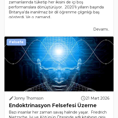
zamanlarında tüketip her ikisini de içi boş
performanslara dönüştürüyor. 2020’li yılların başında
Britanya’da inanılmaz bir dil öğrenme çılgınlığı baş
gösterdi. Ve o zamand..
Devamı..
Felsefe
Jonny Thomson
21 Mart 2026
Endoktrinasyon Felsefesi Üzerne
Bazı insanlar her zaman savaş halinde yaşar. Friedrich
Nietzsche, İyi ve Kötünün Ötesinde adlı kitabının giriş