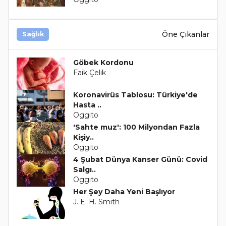
Öne Çıkanlar
Sağlık
Göbek Kordonu
Faik Çelik
Koronavirüs Tablosu: Türkiye'de
Hasta ..
Oggito
'Sahte muz': 100 Milyondan Fazla
Kişiy..
Oggito
4 Şubat Dünya Kanser Günü: Covid
Salgı..
Oggito
Her Şey Daha Yeni Başlıyor
J. E. H. Smith