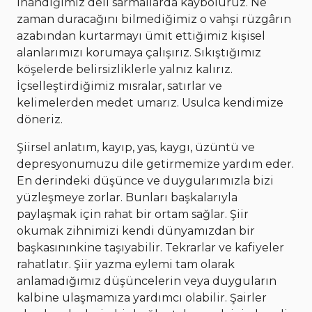
inandığımız deli sarmallarda kayboluruz. Ne
zaman duracağını bilmediğimiz o vahşi rüzgârın
azabından kurtarmayı ümit ettiğimiz kişisel
alanlarımızı korumaya çalışırız. Sıkıştığımız
köşelerde belirsizliklerle yalnız kalırız.
İçselleştirdiğimiz mısralar, satırlar ve
kelimelerden medet umarız. Usulca kendimize
döneriz.
Şiirsel anlatım, kayıp, yas, kaygı, üzüntü ve
depresyonumuzu dile getirmemize yardım eder.
En derindeki düşünce ve duygularımızla bizi
yüzleşmeye zorlar. Bunları başkalarıyla
paylaşmak için rahat bir ortam sağlar. Şiir
okumak zihnimizi kendi dünyamızdan bir
başkasınınkine taşıyabilir. Tekrarlar ve kafiyeler
rahatlatır. Şiir yazma eylemi tam olarak
anlamadığımız düşüncelerin veya duyguların
kalbine ulaşmamıza yardımcı olabilir. Şairler