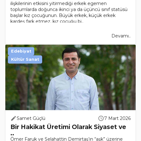
ilişkilerinin etkisini yitirmediği erkek egemen
toplumlarda doğunca ikinci ya da üçüncü sınıf statüsü
başlar kız çocuğunun. Büyük erkek, küçük erkek
kardeş fark etmez, kız çocuğu bi..
Devamı..
Edebiyat
Kültür Sanat
Samet Güçlü
7 Mart 2026
Bir Hakikat Üretimi Olarak Siyaset ve
..
Ömer Faruk ve Selahattin Demirtaş’ın “aşk” üzerine