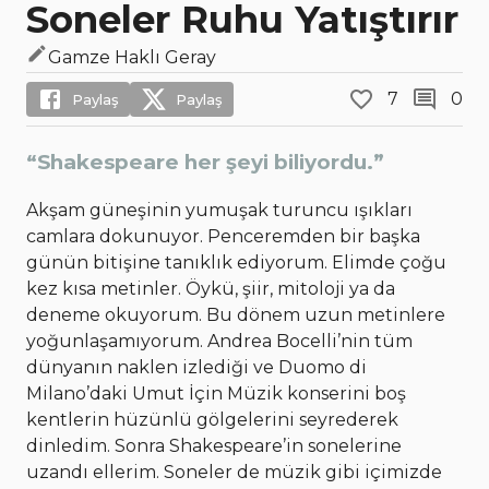
Soneler Ruhu Yatıştırır
Gamze Haklı Geray
7
0
Paylaş
Paylaş
“Shakespeare her şeyi biliyordu.”
Akşam güneşinin yumuşak turuncu ışıkları
camlara dokunuyor. Penceremden bir başka
günün bitişine tanıklık ediyorum. Elimde çoğu
kez kısa metinler. Öykü, şiir, mitoloji ya da
deneme okuyorum. Bu dönem uzun metinlere
yoğunlaşamıyorum. Andrea Bocelli’nin tüm
dünyanın naklen izlediği ve Duomo di
Milano’daki Umut İçin Müzik konserini boş
kentlerin hüzünlü gölgelerini seyrederek
dinledim. Sonra Shakespeare’in sonelerine
uzandı ellerim. Soneler de müzik gibi içimizde