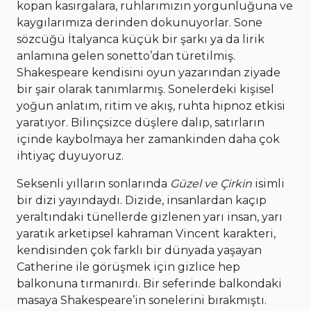
kopan kasırgalara, ruhlarımızın yorgunluğuna ve
kaygılarımıza derinden dokunuyorlar. Sone
sözcüğü İtalyanca küçük bir şarkı ya da lirik
anlamına gelen sonetto’dan türetilmiş.
Shakespeare kendisini oyun yazarından ziyade
bir şair olarak tanımlarmış. Sonelerdeki kişisel
yoğun anlatım, ritim ve akış, ruhta hipnoz etkisi
yaratıyor. Bilinçsizce düşlere dalıp, satırların
içinde kaybolmaya her zamankinden daha çok
ihtiyaç duyuyoruz.
Seksenli yılların sonlarında
Güzel ve Çirkin
isimli
bir dizi yayındaydı. Dizide, insanlardan kaçıp
yeraltındaki tünellerde gizlenen yarı insan, yarı
yaratık arketipsel kahraman Vincent karakteri,
kendisinden çok farklı bir dünyada yaşayan
Catherine ile görüşmek için gizlice hep
balkonuna tırmanırdı. Bir seferinde balkondaki
masaya Shakespeare’in sonelerini bırakmıştı.