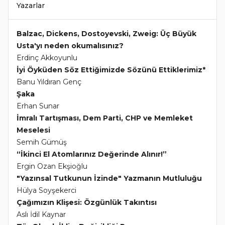
Yazarlar
Balzac, Dickens, Dostoyevski, Zweig: Üç Büyük
Usta'yı neden okumalısınız?
Erdinç Akkoyunlu
İyi Öyküden Söz Ettiğimizde Sözünü Ettiklerimiz*
Banu Yıldıran Genç
Şaka
Erhan Sunar
İmralı Tartışması, Dem Parti, CHP ve Memleket
Meselesi
Semih Gümüş
“İkinci El Atomlarınız Değerinde Alınır!”
Ergin Ozan Ekşioğlu
"Yazınsal Tutkunun İzinde" Yazmanın Mutluluğu
Hülya Soyşekerci
Çağımızın Klişesi: Özgünlük Takıntısı
Aslı İdil Kaynar