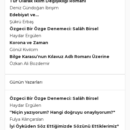
Tür Olarak İklim Değişikliği Romanı
Deniz Gündoğan İbrişim
Edebiyat ve...
Şükrü Erbaş
Özgeci Bir Özge Denemeci: Salâh Birsel
Haydar Ergülen
Korona ve Zaman
Gönül Kıvılcım
Bilge Karasu’nun Kılavuz Adlı Romanı Üzerine
Özkan Ali Bozdemir
Günün Yazarları
Özgeci Bir Özge Denemeci: Salâh Birsel
Haydar Ergülen
“Niçin yazıyorum? Hangi doğruyu onaylıyorum?"
Fulya Kılınçarslan
İyi Öyküden Söz Ettiğimizde Sözünü Ettiklerimiz*