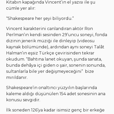
Kitabın kapağında Vincent’ın el yazısı ile şu
cümle yer alır:
“Shakespeare her şeyi biliyordu.”
Vincent karakterini canlandıran aktör Ron
Perlman’ın kendi sesinden 29’uncu soneyi, fonda
dizinin jenerik müziği ile dinleyip (videosu
kaynak bölümünde), ardından aynı soneyi Talât
Halman’ın eşsiz Türkçe çevirisinden tekrar
okudum. “Bahtına lanet okuyan, şunda sanata,
bunda dehâya içi giden o şair, sonenin sonunda,
sultanlarla bile yer değişmeyeceğini” bize
mırıldanır.
Shakespeare’in onaltıncı yüzyılın başlarında
kaleme aldığı düşünülen 154 adet sonesinin ana
konusu sevgidir.
İlk soneden 126’ya kadar isimsiz genç bir erkeğe