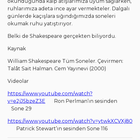
okunduğunda kalp atışlarımıza uyum sağlarken,
ruhlarımıza adeta ince ayar vermekteler. Dalgalı
günlerde kaçışlara sığındığımızda soneleri
okumak ruhu yatıştırıyor.
Belki de Shakespeare gerçekten biliyordu.
Kaynak
William Shakespeare Tüm Soneler. Çevirmen:
Talât Sait Halman. Cem Yayınevi (2000)
Videolar
https://www.youtube.com/watch?
v=e2jJ5bzeZ3E
Ron Perlman’ın sesinden
Sone 29
https://www.youtube.com/watch?v=ytwkXCVXj80
Patrick Stewart’ın sesinden Sone 116