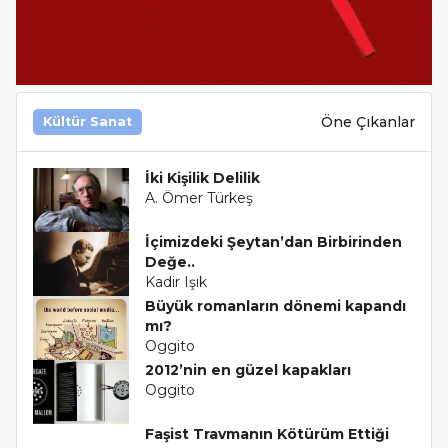
Öne Çıkanlar
Kültür Sanat
İki Kişilik Delilik
A. Ömer Türkeş
İçimizdeki Şeytan’dan Birbirinden
Değe..
Kadir Işık
Büyük romanların dönemi kapandı
mı?
Oggito
2012’nin en güzel kapakları
Oggito
Faşist Travmanın Kötürüm Ettiği