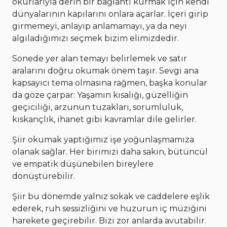
okurlarıyla derin bir bağlantı kurmak için kendi
dünyalarının kapılarını onlara açarlar. İçeri girip
girmemeyi, anlayıp anlamamayı, ya da neyi
algıladığımızı seçmek bizim elimizdedir.
Sonede yer alan temayı belirlemek ve satır
aralarını doğru okumak önem taşır. Sevgi ana
kapsayıcı tema olmasına rağmen, başka konular
da göze çarpar: Yaşamın kısalığı, güzelliğin
geçiciliği, arzunun tuzakları, sorumluluk,
kıskançlık, ihanet gibi kavramlar dile gelirler.
Şiir okumak yaptığımız işe yoğunlaşmamıza
olanak sağlar. Her birimizi daha sakin, bütüncül
ve empatik düşünebilen bireylere
dönüştürebilir.
Şiir bu dönemde yalnız sokak ve caddelere eşlik
ederek, ruh sessizliğini ve huzurun iç müziğini
harekete geçirebilir. Bizi zor anlarda avutabilir.