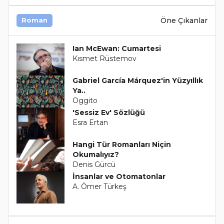
Öne Çıkanlar
Roman
Ian McEwan: Cumartesi
Kısmet Rüstemov
Gabriel García Márquez'in Yüzyıllık
Ya..
Oggito
'Sessiz Ev' Sözlüğü
Esra Ertan
Hangi Tür Romanları Niçin
Okumalıyız?
Denis Gürcü
İnsanlar ve Otomatonlar
A. Ömer Türkeş