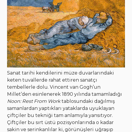
Sanat tarihi kendilerini müze duvarlarındaki
keten tuvallerde rahat ettiren sanatçı
tembellerle dolu. Vincent van Gogh’un
Millet’den esinlenerek 1890 yılında tamamladığı
Noon: Rest From Work
tablosundaki dağılmış
samanlardan yaptıkları yataklarda uyuklayan
çiftçiler bu tekniği tam anlamıyla yansıtıyor.
Çiftçiler bu sırt üstü pozisyonlarında o kadar
sakin ve serinkanlılar ki, görünüşleri uğraşıp