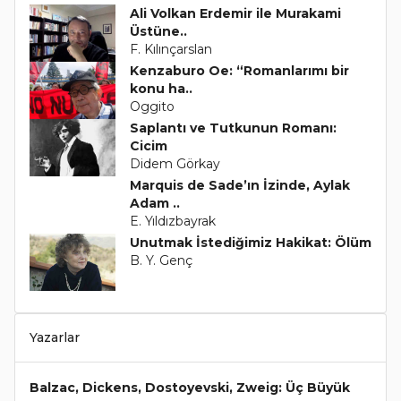
Ali Volkan Erdemir ile Murakami
Üstüne..
F. Kılınçarslan
Kenzaburo Oe: “Romanlarımı bir
konu ha..
Oggito
Saplantı ve Tutkunun Romanı:
Cicim
Didem Görkay
Marquis de Sade’ın İzinde, Aylak
Adam ..
E. Yıldızbayrak
Unutmak İstediğimiz Hakikat: Ölüm
B. Y. Genç
Yazarlar
Balzac, Dickens, Dostoyevski, Zweig: Üç Büyük