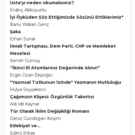
Usta'yı neden okumalısınız?
Erdinç Akkoyunlu
İyi Öyküden Söz Ettiğimizde Sözünü Ettiklerimiz*
Banu Yıldıran Genç
Şaka
Erhan Sunar
İmralı Tartışması, Dem Parti, CHP ve Memleket
Meselesi
Semih Gümüş
“İkinci El Atomlarınız Değerinde Alınır!”
Ergin Ozan Ekşioğlu
"Yazınsal Tutkunun İzinde" Yazmanın Mutluluğu
Hülya Soyşekerci
Çağımızın Klişesi: Özgünlük Takıntısı
Aslı İdil Kaynar
Tür Olarak İklim Değişikliği Romanı
Deniz Gündoğan İbrişim
Edebiyat ve...
Şükrü Erbaş