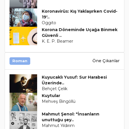
Koronavirüs: Kış Yaklaşırken Covid-
19'..
Oggito
Korona Döneminde Uçağa Binmek
Güvenli ..
K. E. P. Beamer
Öne Çıkanlar
Roman
Kuyucaklı Yusuf: Sur Harabesi
Üzerinde..
Behçet Çelik
Kuytular
Mehveş Bingöllü
Mahmut Şenol: "İnsanların
unuttuğu şey..
Mahmut Yıldırım