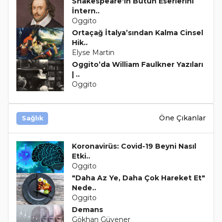
Shakespeare'in Bütün Eserlerini
İntern..
Oggito
Ortaçağ İtalya’sından Kalma Cinsel
Hik..
Elyse Martin
Oggito’da William Faulkner Yazıları
| ..
Oggito
Öne Çıkanlar
Sağlık
Koronavirüs: Covid-19 Beyni Nasıl
Etki..
Oggito
"Daha Az Ye, Daha Çok Hareket Et"
Nede..
Oggito
Demans
Gökhan Güvener