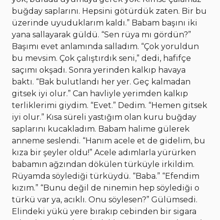
buğday saplarını. Hepsini götürdük zaten. Bir bu
üzerinde uyuduklarım kaldı.” Babam başını iki
yana sallayarak güldü. “Sen rüya mı gördün?”
Başımı evet anlamında salladım. “Çok yoruldun
bu mevsim. Çok çalıştırdık seni,” dedi, hafifçe
saçımı okşadı. Sonra yerinden kalkıp havaya
baktı. “Bak bulutlandı her yer. Geç kalmadan
gitsek iyi olur.” Can havliyle yerimden kalkıp
terliklerimi giydim. “Evet.” Dedim. “Hemen gitsek
iyi olur.” Kısa süreli yastığım olan kuru buğday
saplarını kucakladım. Babam halime gülerek
anneme seslendi. “Hanım acele et de gidelim, bu
kıza bir şeyler oldu!” Acele adımlarla yürürken
babamın ağzından dökülen türküyle irkildim.
Rüyamda söylediği türküydü. “Baba.” “Efendim
kızım.” “Bunu değil de ninemin hep söylediği o
türkü var ya, acıklı. Onu söylesen?” Gülümsedi.
Elindeki yükü yere bırakıp cebinden bir sigara