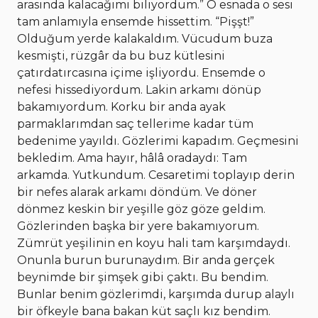
arasında kalacağımı biliyordum.” O esnada o sesi
tam anlamıyla ensemde hissettim. “Pişşt!”
Olduğum yerde kalakaldım. Vücudum buza
kesmişti, rüzgâr da bu buz kütlesini
çatırdatırcasına içime işliyordu. Ensemde o
nefesi hissediyordum. Lakin arkamı dönüp
bakamıyordum. Korku bir anda ayak
parmaklarımdan saç tellerime kadar tüm
bedenime yayıldı. Gözlerimi kapadım. Geçmesini
bekledim. Ama hayır, hâlâ oradaydı: Tam
arkamda. Yutkundum. Cesaretimi toplayıp derin
bir nefes alarak arkamı döndüm. Ve döner
dönmez keskin bir yeşille göz göze geldim.
Gözlerinden başka bir yere bakamıyorum.
Zümrüt yeşilinin en koyu hali tam karşımdaydı.
Onunla burun burunaydım. Bir anda gerçek
beynimde bir şimşek gibi çaktı. Bu bendim.
Bunlar benim gözlerimdi, karşımda durup alaylı
bir öfkeyle bana bakan küt saçlı kız bendim.