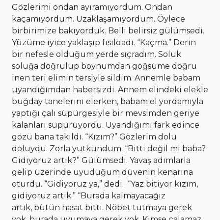
Gözlerimi ondan ayıramıyordum. Ondan
kaçamıyordum. Uzaklaşamıyordum. Öylece
birbirimize bakıyorduk. Belli belirsiz gülümsedi.
Yüzüme iyice yaklaşıp fısıldadı. “Kaçma.” Derin
bir nefesle olduğum yerde sıçradım. Soluk
soluğa doğrulup boynumdan göğsüme doğru
inen teri elimin tersiyle sildim. Annemle babam
uyandığımdan habersizdi. Annem elindeki elekle
buğday tanelerini elerken, babam el yordamıyla
yaptığı çalı süpürgesiyle bir mevsimden geriye
kalanları süpürüyordu. Uyandığımı fark edince
gözü bana takıldı. “Kızım?” Gözlerim dolu
doluydu. Zorla yutkundum. “Bitti değil mi baba?
Gidiyoruz artık?” Gülümsedi. Yavaş adımlarla
gelip üzerinde uyuduğum düvenin kenarına
oturdu. “Gidiyoruz ya,” dedi. “Yaz bitiyor kızım,
gidiyoruz artık.” “Burada kalmayacağız
artık, bütün hasat bitti. Nöbet tutmaya gerek
yok, burada uyumaya gerek yok. Kimse çalamaz