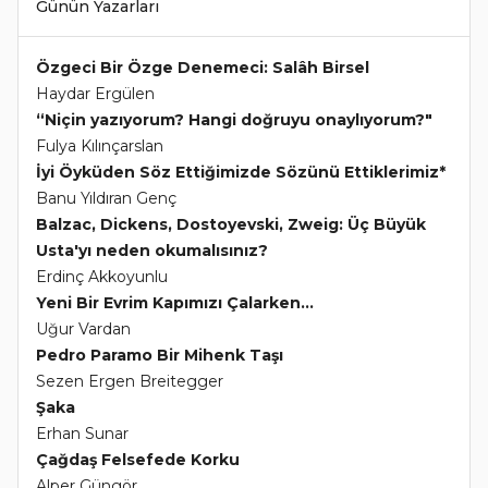
Günün Yazarları
Özgeci Bir Özge Denemeci: Salâh Birsel
Haydar Ergülen
“Niçin yazıyorum? Hangi doğruyu onaylıyorum?"
Fulya Kılınçarslan
İyi Öyküden Söz Ettiğimizde Sözünü Ettiklerimiz*
Banu Yıldıran Genç
Balzac, Dickens, Dostoyevski, Zweig: Üç Büyük
Usta'yı neden okumalısınız?
Erdinç Akkoyunlu
Yeni Bir Evrim Kapımızı Çalarken...
Uğur Vardan
Pedro Paramo Bir Mihenk Taşı
Sezen Ergen Breitegger
Şaka
Erhan Sunar
Çağdaş Felsefede Korku
Alper Güngör