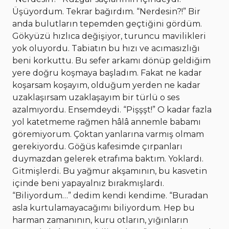
Üşüyordum. Tekrar bağırdım. “Nerdesin?!” Bir
anda bulutların tepemden geçtiğini gördüm.
Gökyüzü hızlıca değişiyor, turuncu mavilikleri
yok oluyordu. Tabiatın bu hızı ve acımasızlığı
beni korkuttu. Bu sefer arkamı dönüp geldiğim
yere doğru koşmaya başladım. Fakat ne kadar
koşarsam koşayım, olduğum yerden ne kadar
uzaklaşırsam uzaklaşayım bir türlü o ses
azalmıyordu. Ensemdeydi. “Pişşşt!” O kadar fazla
yol katetmeme rağmen hâlâ annemle babamı
göremiyorum. Çoktan yanlarına varmış olmam
gerekiyordu. Göğüs kafesimde çırpanları
duymazdan gelerek etrafıma baktım. Yoklardı.
Gitmişlerdi. Bu yağmur akşamının, bu kasvetin
içinde beni yapayalnız bırakmışlardı.
“Biliyordum…” dedim kendi kendime. “Buradan
asla kurtulamayacağımı biliyordum. Hep bu
harman zamanının, kuru otların, yığınların