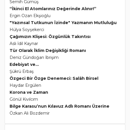
Semih Gümüş
“İkinci El Atomlarınız Değerinde Alınır!”
Ergin Ozan Ekşioğlu
"Yazınsal Tutkunun İzinde" Yazmanın Mutluluğu
Hülya Soyşekerci
Çağımızın Klişesi: Özgünlük Takıntısı
Aslı İdil Kaynar
Tür Olarak İklim Değişikliği Romanı
Deniz Gündoğan İbrişim
Edebiyat ve...
Şükrü Erbaş
Özgeci Bir Özge Denemeci: Salâh Birsel
Haydar Ergülen
Korona ve Zaman
Gönül Kıvılcım
Bilge Karasu’nun Kılavuz Adlı Romanı Üzerine
Özkan Ali Bozdemir