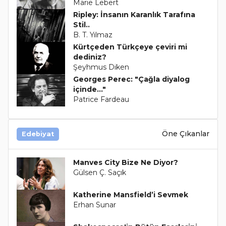
Marie Lebert
Ripley: İnsanın Karanlık Tarafına
Stil..
B. T. Yılmaz
Kürtçeden Türkçeye çeviri mi
dediniz?
Şeyhmus Diken
Georges Perec: "Çağla diyalog
içinde..."
Patrice Fardeau
Öne Çıkanlar
Edebiyat
Manves City Bize Ne Diyor?
Gülsen Ç. Saçık
Katherine Mansfield’i Sevmek
Erhan Sunar