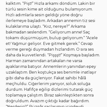
kalktım. “Pişt!” Hızla arkamı döndüm. Lakin bir
türlü sesin kime ait olduğunu bulamıyorum.
Hızlı adımlarla sesin geldiği yöne doğru
ilerlemeye başladım. Arkadan annemin tiz sesi
kulaklarıma ulaştı. “Kıız, nereye?” Arkama
bakmadan seslendim. “Geliyorum anne! Saç
tokamı düşürmüşüm, bulup geliyorum.” “Acele
et! Yağmur geliyor. Eve gitmek gerek.” Cevap
verme gereği duymadan hızlandım. O sıra ses
daha da kuvvetlendi. “Pişşşt!” Koşmaya başladım.
Harman zamanından artakalan ne varsa
ayaklarıma batıyor. Annemlerin yanından epey
uzaklaştım. Ben koştukça ses benimle inatlaşır
gibi daha da güçleniyor. Fakat sahibi hâlâ
meçhuldu. Ciğerlerim yanıyor, soluk soluğa
durdum. Hafifçe eğilip dizlerimi tutarak güç
toplamaya çalıştım. Biraz sakinleştikten sonra
doğruldum. Avazım çıktığı kadar bağırdım.
“Nerdesin?” Rüzgâr saçlarımın içindeydi.