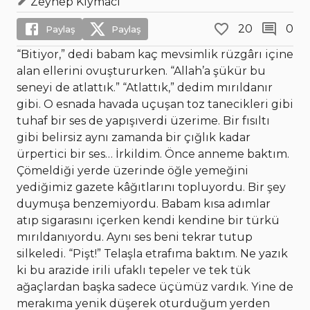
Zeynep Kıymacı
20
0
Paylaş
Paylaş
“Bitiyor,” dedi babam kaç mevsimlik rüzgârı içine
alan ellerini ovuştururken. “Allah’a şükür bu
seneyi de atlattık.” “Atlattık,” dedim mırıldanır
gibi. O esnada havada uçuşan toz tanecikleri gibi
tuhaf bir ses de yapışıverdi üzerime. Bir fısıltı
gibi belirsiz aynı zamanda bir çığlık kadar
ürpertici bir ses… İrkildim. Önce anneme baktım.
Çömeldiği yerde üzerinde öğle yemeğini
yediğimiz gazete kâğıtlarını topluyordu. Bir şey
duymuşa benzemiyordu. Babam kısa adımlar
atıp sigarasını içerken kendi kendine bir türkü
mırıldanıyordu. Aynı ses beni tekrar tutup
silkeledi. “Pişt!” Telaşla etrafıma baktım. Ne yazık
ki bu arazide irili ufaklı tepeler ve tek tük
ağaçlardan başka sadece üçümüz vardık. Yine de
merakıma yenik düşerek oturduğum yerden