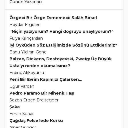
Günün Yazarları
Özgeci Bir Özge Denemeci: Salâh Birsel
Haydar Ergülen
“Niçin yazıyorum? Hangi doğruyu onaylıyorum?"
Fulya Kılınçarslan
İyi Öyküden Söz Ettiğimizde Sözünü Ettiklerimiz*
Banu Yıldıran Genç
Balzac, Dickens, Dostoyevski, Zweig: Üç Büyük
Usta'yı neden okumalısınız?
Erdinç Akkoyunlu
Yeni Bir Evrim Kapımızı Çalarken...
Uğur Vardan
Pedro Paramo Bir Mihenk Taşı
Sezen Ergen Breitegger
Şaka
Erhan Sunar
Çağdaş Felsefede Korku
Alper Güngör