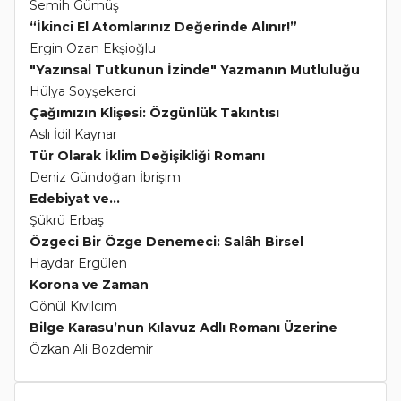
Semih Gümüş
“İkinci El Atomlarınız Değerinde Alınır!”
Ergin Ozan Ekşioğlu
"Yazınsal Tutkunun İzinde" Yazmanın Mutluluğu
Hülya Soyşekerci
Çağımızın Klişesi: Özgünlük Takıntısı
Aslı İdil Kaynar
Tür Olarak İklim Değişikliği Romanı
Deniz Gündoğan İbrişim
Edebiyat ve...
Şükrü Erbaş
Özgeci Bir Özge Denemeci: Salâh Birsel
Haydar Ergülen
Korona ve Zaman
Gönül Kıvılcım
Bilge Karasu’nun Kılavuz Adlı Romanı Üzerine
Özkan Ali Bozdemir