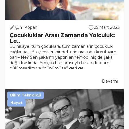
Ç. Y. Kopan
25 Mart 2025
Çocukluklar Arası Zamanda Yolculuk:
Le..
Bu hikâye, tüm çocuklara, tüm zamanların çocukluk
çağlarına.– Bu çiçekleri bir defterin arasında kurutayım
bari.– Ne? Sen şaka mı yaptın anne?Yoo, hiç de şaka
değildi aslında. Ardıç’ın bu sorusuyla bir an durdum,
gülümsedim ve “günümüze” geri ge..
Devamı..
Bilim Teknoloji
Hayat