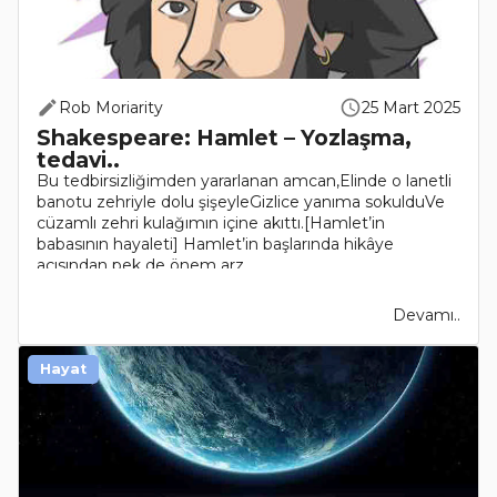
Rob Moriarity
25 Mart 2025
Shakespeare: Hamlet – Yozlaşma,
tedavi..
Bu tedbirsizliğimden yararlanan amcan,Elinde o lanetli
banotu zehriyle dolu şişeyleGizlice yanıma sokulduVe
cüzamlı zehri kulağımın içine akıttı.[Hamlet’in
babasının hayaleti] Hamlet’in başlarında hikâye
açısından pek de önem arz..
Devamı..
Hayat