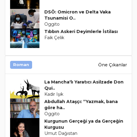
DSÖ: Omicron ve Delta Vaka
Tsunamisi O..
Oggito
Tıbbın Askeri Deyimlerle İstilası
Faik Çelik
Öne Çıkanlar
Roman
La Mancha'lı Yaratıcı Asilzade Don
Qui..
Kadir Işık
Abdullah Ataşçı: “Yazmak, bana
göre ha..
Oggito
Kurgunun Gerçeği ya da Gerçeğin
Kurgusu
Umut Dağıstan