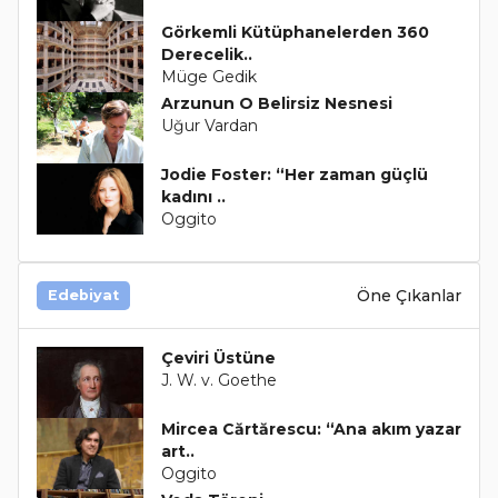
Görkemli Kütüphanelerden 360
Derecelik..
Müge Gedik
Arzunun O Belirsiz Nesnesi
Uğur Vardan
Jodie Foster: “Her zaman güçlü
kadını ..
Oggito
Öne Çıkanlar
Edebiyat
Çeviri Üstüne
J. W. v. Goethe
Mircea Cărtărescu: “Ana akım yazar
art..
Oggito