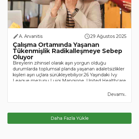
A. Arvanitis
29 Ağustos 2025
Çalışma Ortamında Yaşanan
Tükenmişlik Radikalleşmeye Sebep
Oluyor
Bireylerin zihinsel olarak aşırı yorgun olduğu
durumlarda toplumsal planda yaşanan adaletsizlikler
kişileri aşırı uçlara sürükleyebiliyor.26 Yaşındaki Ivy
League mezunu Luigi Mangione, United Healthcare
CEO’su Brian Thompson’ı öldürmek..
Devamı..
Daha Fazla Yükle