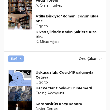
Veda Töreni
A. Ömer Türkeş
Atilla Birkiye: "Roman, çoğunlukla
önc..
Oggito
Divan Şiirinde Kadın Şairlere Kısa
Bir..
K. Miraç Ağca
Öne Çıkanlar
Sağlık
Uykusuzluk: Covid-19 salgınıyla
Ortaya..
Oggito
Hacker’lar Covid-19 Dinlemedi
Erdinç Akkoyunlu
Koronavirüs Karşı Raporu
Javier Cercas