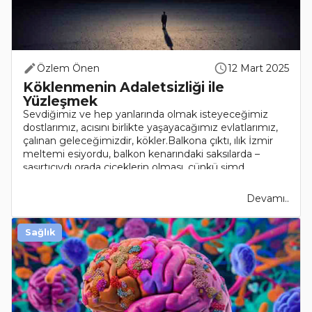
Özlem Önen
12 Mart 2025
Köklenmenin Adaletsizliği ile
Yüzleşmek
Sevdiğimiz ve hep yanlarında olmak isteyeceğimiz
dostlarımız, acısını birlikte yaşayacağımız evlatlarımız,
çalınan geleceğimizdir, kökler.Balkona çıktı, ılık İzmir
meltemi esiyordu, balkon kenarındaki saksılarda –
şaşırtıcıydı orada çiçeklerin olması, çünkü şimd..
Devamı..
Sağlık