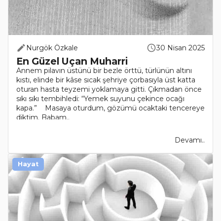
Nurgök Özkale
30 Nisan 2025
En Güzel Uçan Muharri
Annem pilavın üstünü bir bezle örttü, türlünün altını
kıstı, elinde bir kâse sıcak şehriye çorbasıyla üst katta
oturan hasta teyzemi yoklamaya gitti. Çıkmadan önce
sıkı sıkı tembihledi: “Yemek suyunu çekince ocağı
kapa.” Masaya oturdum, gözümü ocaktaki tencereye
diktim. Babam..
Devamı..
Hayat