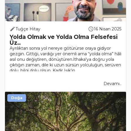
Tuğçe Hitay
16 Nisan 2025
Yolda Olmak ve Yolda Olma Felsefesi
Üz..
Ayrılıktan sonra yol nereye götürürse oraya gidiyor
gezgin. Gittiği, vardığı yer önemli ama “yolda olma” hâli
asıl onu değiştiren, dönüştüren.İthaka'ya doğru yola
çıktığın zaman, dile ki uzun sürsün yolculuğun, serüven
dolu, bilgi dolu olsun. Kadir Işık’ın ..
Devamı..
Doğa