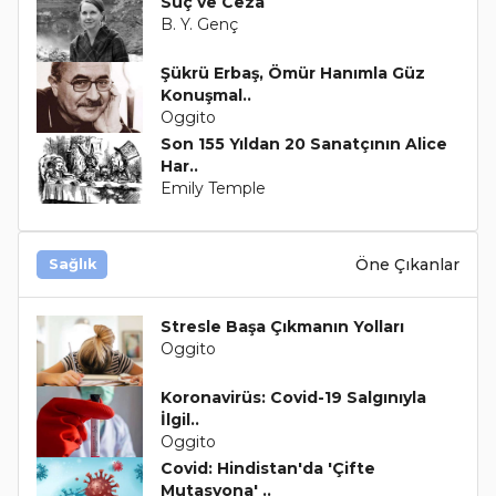
Suç ve Ceza
B. Y. Genç
Şükrü Erbaş, Ömür Hanımla Güz
Konuşmal..
Oggito
Son 155 Yıldan 20 Sanatçının Alice
Har..
Emily Temple
Öne Çıkanlar
Sağlık
Stresle Başa Çıkmanın Yolları
Oggito
Koronavirüs: Covid-19 Salgınıyla
İlgil..
Oggito
Covid: Hindistan'da 'Çifte
Mutasyona' ..