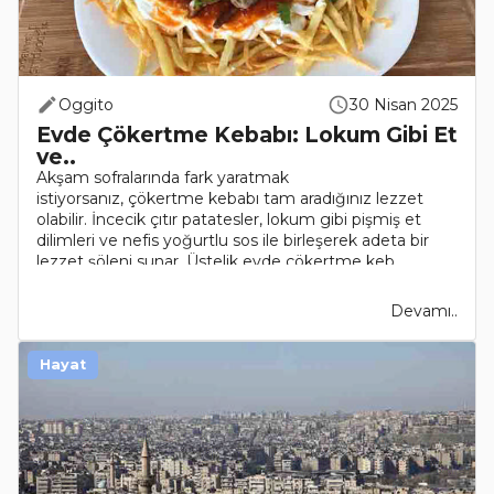
Oggito
30 Nisan 2025
Evde Çökertme Kebabı: Lokum Gibi Et
ve..
Akşam sofralarında fark yaratmak
istiyorsanız, çökertme kebabı tam aradığınız lezzet
olabilir. İncecik çıtır patatesler, lokum gibi pişmiş et
dilimleri ve nefis yoğurtlu sos ile birleşerek adeta bir
lezzet şöleni sunar. Üstelik evde çökertme keb..
Devamı..
Hayat