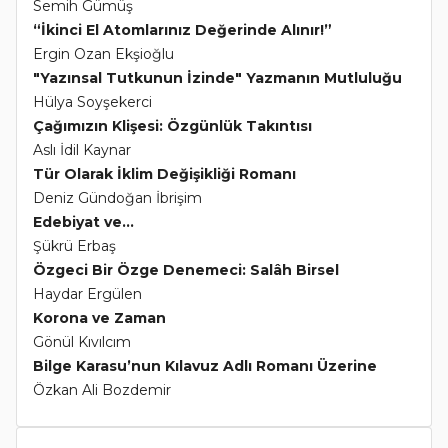
Semih Gümüş
“İkinci El Atomlarınız Değerinde Alınır!”
Ergin Ozan Ekşioğlu
"Yazınsal Tutkunun İzinde" Yazmanın Mutluluğu
Hülya Soyşekerci
Çağımızın Klişesi: Özgünlük Takıntısı
Aslı İdil Kaynar
Tür Olarak İklim Değişikliği Romanı
Deniz Gündoğan İbrişim
Edebiyat ve...
Şükrü Erbaş
Özgeci Bir Özge Denemeci: Salâh Birsel
Haydar Ergülen
Korona ve Zaman
Gönül Kıvılcım
Bilge Karasu’nun Kılavuz Adlı Romanı Üzerine
Özkan Ali Bozdemir