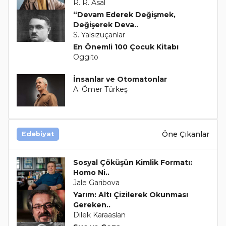
R. R. Asal
“Devam Ederek Değişmek,
Değişerek Deva..
S. Yalsızuçanlar
En Önemli 100 Çocuk Kitabı
Oggito
İnsanlar ve Otomatonlar
A. Ömer Türkeş
Öne Çıkanlar
Edebiyat
Sosyal Çöküşün Kimlik Formatı:
Homo Ni..
Jale Garibova
Yarım: Altı Çizilerek Okunması
Gereken..
Dilek Karaaslan