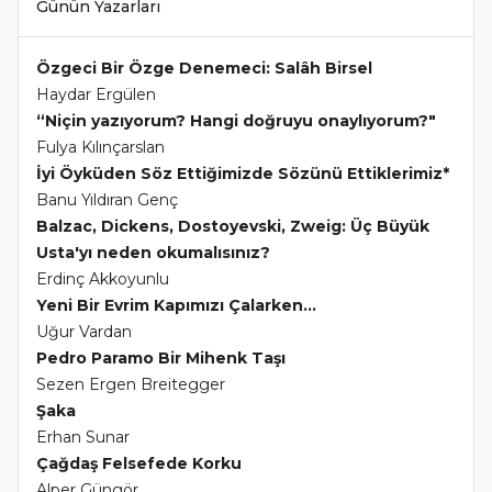
Günün Yazarları
Özgeci Bir Özge Denemeci: Salâh Birsel
Haydar Ergülen
“Niçin yazıyorum? Hangi doğruyu onaylıyorum?"
Fulya Kılınçarslan
İyi Öyküden Söz Ettiğimizde Sözünü Ettiklerimiz*
Banu Yıldıran Genç
Balzac, Dickens, Dostoyevski, Zweig: Üç Büyük
Usta'yı neden okumalısınız?
Erdinç Akkoyunlu
Yeni Bir Evrim Kapımızı Çalarken...
Uğur Vardan
Pedro Paramo Bir Mihenk Taşı
Sezen Ergen Breitegger
Şaka
Erhan Sunar
Çağdaş Felsefede Korku
Alper Güngör