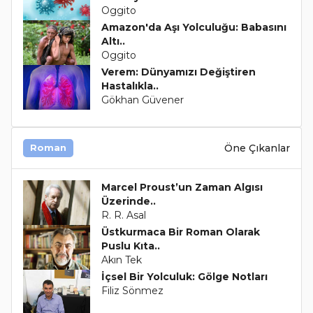
Oggito
Amazon'da Aşı Yolculuğu: Babasını
Altı..
Oggito
Verem: Dünyamızı Değiştiren
Hastalıkla..
Gökhan Güvener
Öne Çıkanlar
Roman
Marcel Proust’un Zaman Algısı
Üzerinde..
R. R. Asal
Üstkurmaca Bir Roman Olarak
Puslu Kıta..
Akın Tek
İçsel Bir Yolculuk: Gölge Notları
Filiz Sönmez